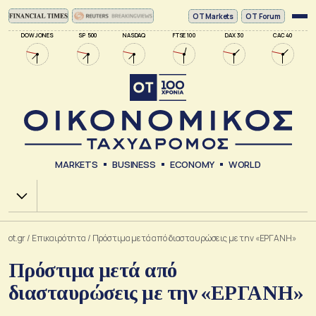
ΟΤ Markets
OT Forum
DOW JONES
SP 500
NASDAQ
FTSE 100
DAX 30
CAC 40
MARKETS
BUSINESS
ECONOMY
WORLD
Χ.Α.
ot.gr
/
Επικαιρότητα
/
Πρόστιμα μετά από διασταυρώσεις με την «ΕΡΓΑΝΗ»
Πρόστιμα μετά από
διασταυρώσεις με την «ΕΡΓΑΝΗ»