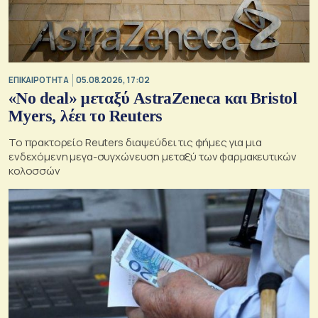
ΕΠΙΚΑΙΡΟΤΗΤΑ
05.08.2026, 17:02
«No deal» μεταξύ AstraZeneca και Bristol
Myers, λέει το Reuters
Το πρακτορείο Reuters διαψεύδει τις φήμες για μια
ενδεχόμενη μεγα-συγχώνευση μεταξύ των φαρμακευτικών
κολοσσών