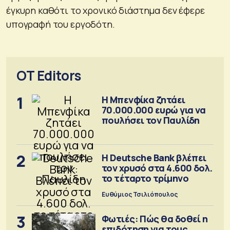
έγκυρη καθότι το χρονικό διάστημα δεν έφερε
υπογραφή του εργοδότη.
OT Editors
1
Η Μπενφίκα ζητάει
70.000.000 ευρώ για να
πουλήσει τον Παυλίδη
2
Η Deutsche Bank βλέπει
τον χρυσό στα 4.600 δολ.
το τέταρτο τρίμηνο
Ευθύμιος Τσιλιόπουλος
3
Φωτιές: Πώς θα δοθεί η
επιδότηση για τους