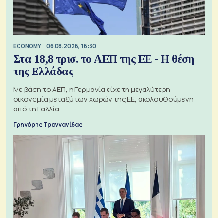
ECONOMY
06.08.2026, 16:30
Στα 18,8 τρισ. το ΑΕΠ της ΕΕ - Η θέση
της Ελλάδας
Με βάση το ΑΕΠ, η Γερμανία είχε τη μεγαλύτερη
οικονομία μεταξύ των χωρών της ΕΕ, ακολουθούμενη
από τη Γαλλία
Γρηγόρης Τραγγανίδας