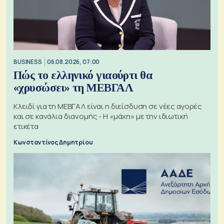
BUSINESS
06.08.2026, 07:00
Πώς το ελληνικό γιαούρτι θα
«χρυσώσει» τη ΜΕΒΓΑΛ
Κλειδί για τη ΜΕΒΓΑΛ είναι η διείσδυση σε νέες αγορές
και σε κανάλια διανομής - Η «μάχη» με την ιδιωτική
ετικέτα
Κωνσταντίνος Δημητρίου