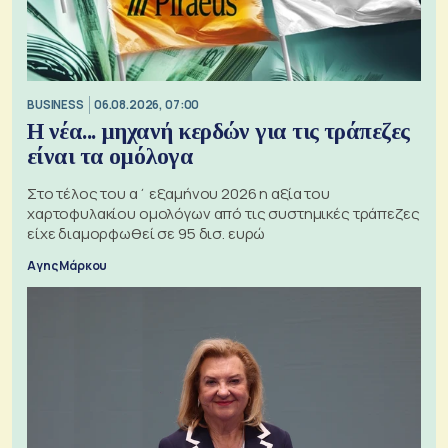
BUSINESS
06.08.2026, 07:00
Η νέα... μηχανή κερδών για τις τράπεζες
είναι τα ομόλογα
Στο τέλος του α΄ εξαμήνου 2026 η αξία του
χαρτοφυλακίου ομολόγων από τις συστημικές τράπεζες
είχε διαμορφωθεί σε 95 δισ. ευρώ
Αγης Μάρκου