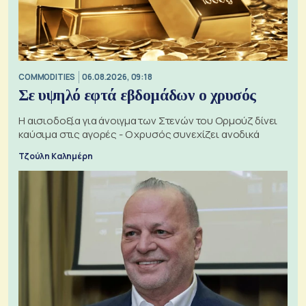
COMMODITIES
06.08.2026, 09:18
Σε υψηλό εφτά εβδομάδων ο χρυσός
Η αισιοδοξία για άνοιγμα των Στενών του Ορμούζ δίνει
καύσιμα στις αγορές - Ο χρυσός συνεχίζει ανοδικά
Τζούλη Καλημέρη