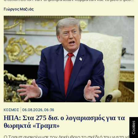
της παράδοξης στρατηγικής.
Γιώργος Μαζιάς
ΚΟΣΜΟΣ
06.08.2026, 06:36
ΗΠΑ: Στα 275 δισ. ο λογαριασμός για τα
Cookies
θωρηκτά «Τραμπ»
Ο Τραμπ ανακοίνωσε τον Δεκέμβριο το σχέδιό του για τη νέα