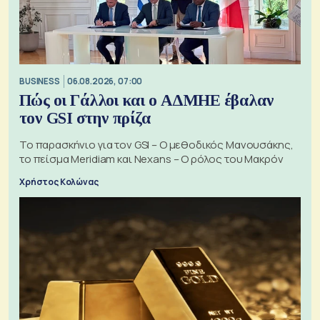
BUSINESS
06.08.2026, 07:00
Πώς οι Γάλλοι και ο ΑΔΜΗΕ έβαλαν
τον GSI στην πρίζα
Το παρασκήνιο για τον GSI – Ο μεθοδικός Μανουσάκης,
το πείσμα Meridiam και Nexans – Ο ρόλος του Μακρόν
Χρήστος Κολώνας