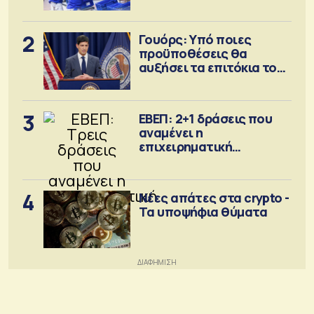
2
Γουόρς: Υπό ποιες
προϋποθέσεις θα
αυξήσει τα επιτόκια τον
Σεπτέμβριο
3
ΕΒΕΠ: 2+1 δράσεις που
αναμένει η
επιχειρηματική
κοινότητα
4
Νέες απάτες στα crypto -
Τα υποψήφια θύματα