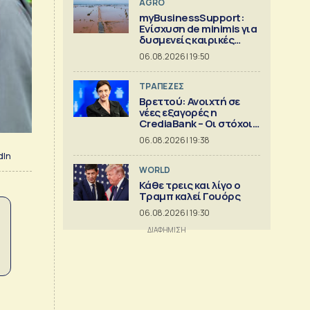
AGRO
myBusinessSupport:
Ενίσχυση de minimis για
δυσμενείς καιρικές
συνθήκες, παγετό και
06.08.2026 | 19:50
λειψυδρία
ΤΡΑΠΕΖΕΣ
Βρεττού: Ανοιχτή σε
νέες εξαγορές η
CrediaBank – Οι στόχοι
για το 2026
06.08.2026 | 19:38
dIn
WORLD
Κάθε τρεις και λίγο ο
Τραμπ καλεί Γουόρς
06.08.2026 | 19:30