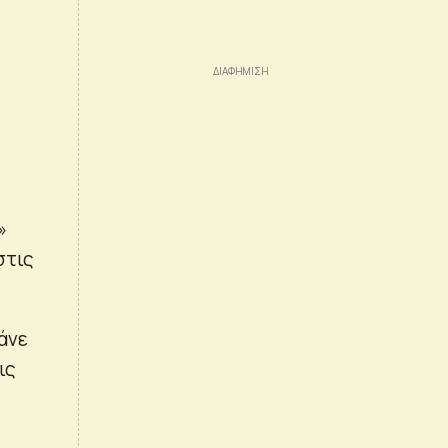
»
στις
άνε
ις