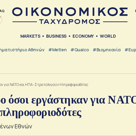
AQ
MARKETS
BUSINESS
ECONOMY
WORLD
ηματιστήριο Αθηνών
#metlen
#Qualco
#Βιομηχανία
#Ευ
καν για ΝΑΤΟ και ΗΠΑ- Στρατολογούν πληροφοριοδότες
ρο όσοι εργάστηκαν για ΝΑΤ
 πληροφοριοδότες
μένων Εθνών