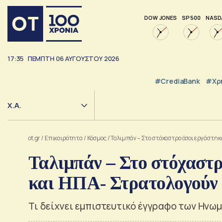
DOW JONES
SP 500
NASD
17:35
ΠΕΜΠΤΗ
06
ΑΥΓΟΥΣΤΟΥ
2026
#CrediaBank
#Χρ
Χ.Α.
ot.gr
/
Επικαιρότητα
/
Κόσμος
/
Ταλιμπάν – Στο στόχαστρο όσοι εργάστη
Ταλιμπάν – Στο στόχαστ
και ΗΠΑ- Στρατολογούν
Τι δείχνει εμπιστευτικό έγγραφο των Ηνω