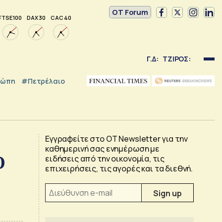
OT Forum
FTSE 100
DAX 30
CAC 40
Γ.Δ:
ΤΖΙΡΟΣ:
ρώπη
#Πετρέλαιο
Εγγραφείτε στο OT Newsletter για την
καθημερινή σας ενημέρωση με
Ο
ειδήσεις από την οικονομία, τις
επιχειρήσεις, τις αγορές και τα διεθνή.