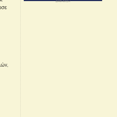
ωσε
ιών,