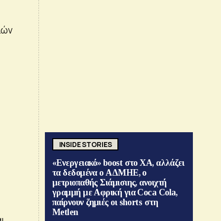
ιών
INSIDE STORIES
«Ενεργειακό» boost στο ΧΑ, αλλάζει
τα δεδομένα ο ΑΔΜΗΕ, ο
μετριοπαθής Σιάμισιης, ανοιχτή
γραμμή με Αφρική για Coca Cola,
παίρνουν ζημιές οι shorts στη
Metlen
αι