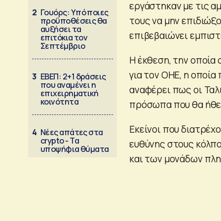
εργάστηκαν με τις α
2
Γουόρς: Υπό ποιες
τους να μην επιδιώξ
προϋποθέσεις θα
αυξήσει τα
επιβεβαιώνει εμπιστ
επιτόκια τον
Σεπτέμβριο
Η έκθεση, την οποία
για τον ΟΗΕ, η οποία
3
ΕΒΕΠ: 2+1 δράσεις
που αναμένει η
αναφέρει πως οι Ταλ
επιχειρηματική
κοινότητα
πρόσωπα που θα ήθελ
Εκείνοι που διατρέχο
4
Νέες απάτες στα
crypto - Τα
ευθύνης στους κόλπ
υποψήφια θύματα
και των μονάδων πλη