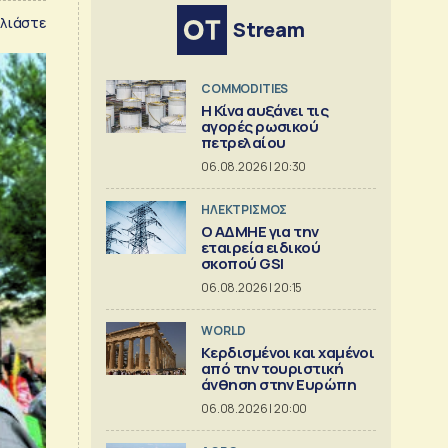
λιάστε
Stream
COMMODITIES
Η Κίνα αυξάνει τις
αγορές ρωσικού
πετρελαίου
06.08.2026 | 20:30
ΗΛΕΚΤΡΙΣΜΟΣ
O ΑΔΜΗΕ για την
εταιρεία ειδικού
σκοπού GSI
06.08.2026 | 20:15
WORLD
Κερδισμένοι και χαμένοι
από την τουριστική
άνθηση στην Ευρώπη
06.08.2026 | 20:00