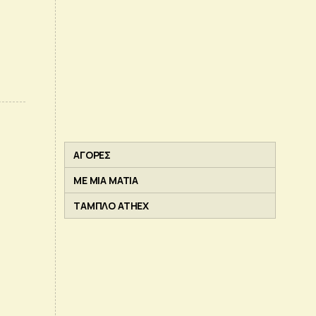
ΑΓΟΡΕΣ
ΜΕ ΜΙΑ ΜΑΤΙΑ
ΤΑΜΠΛΟ ATHEX