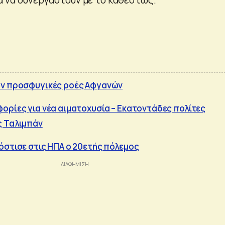
υν προσφυγικές ροές Αφγανών
ορίες για νέα αιματοχυσία – Εκατοντάδες πολίτες
ς Ταλιμπάν
όστισε στις ΗΠΑ ο 20ετής πόλεμος