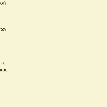
εσή
νων
εις
μίας