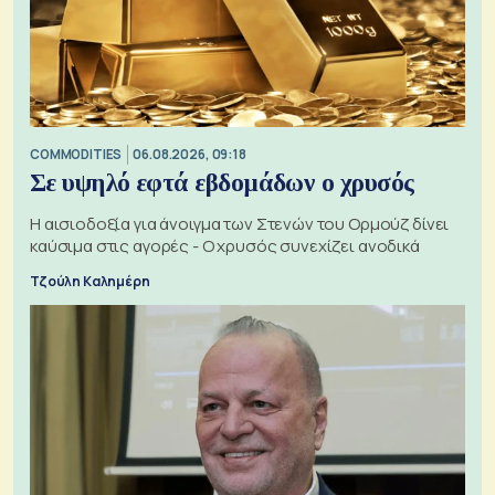
COMMODITIES
06.08.2026, 09:18
Σε υψηλό εφτά εβδομάδων ο χρυσός
Η αισιοδοξία για άνοιγμα των Στενών του Ορμούζ δίνει
καύσιμα στις αγορές - Ο χρυσός συνεχίζει ανοδικά
Τζούλη Καλημέρη