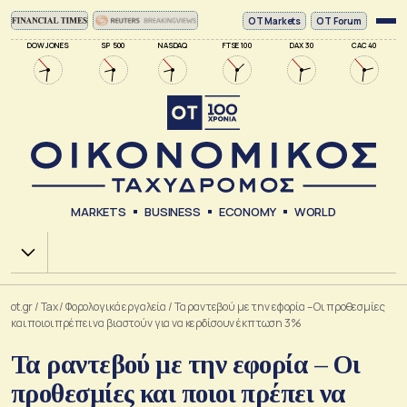
ΟΤ Markets
OT Forum
DOW JONES
SP 500
NASDAQ
FTSE 100
DAX 30
CAC 40
MARKETS
BUSINESS
ECONOMY
WORLD
Χ.Α.
ot.gr
/
Tax
/
Φορολογικά εργαλεία
/
Τα ραντεβού με την εφορία – Οι προθεσμίες
και ποιοι πρέπει να βιαστούν για να κερδίσουν έκπτωση 3%
Τα ραντεβού με την εφορία – Οι
προθεσμίες και ποιοι πρέπει να