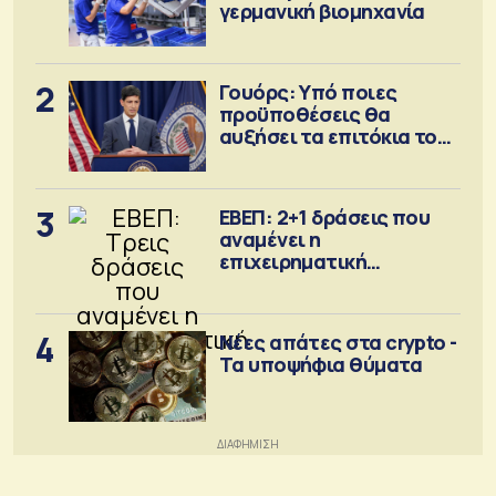
γερμανική βιομηχανία
2
Γουόρς: Υπό ποιες
προϋποθέσεις θα
αυξήσει τα επιτόκια τον
Σεπτέμβριο
3
ΕΒΕΠ: 2+1 δράσεις που
αναμένει η
επιχειρηματική
κοινότητα
4
Νέες απάτες στα crypto -
Τα υποψήφια θύματα