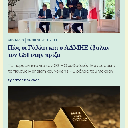
BUSINESS
06.08.2026, 07:00
Πώς οι Γάλλοι και ο ΑΔΜΗΕ έβαλαν
τον GSI στην πρίζα
Το παρασκήνιο για τον GSI – Ο μεθοδικός Μανουσάκης,
το πείσμα Meridiam και Nexans – Ο ρόλος του Μακρόν
Χρήστος Κολώνας