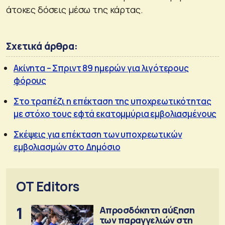
άτοκες δόσεις μέσω της κάρτας.
Σχετικά άρθρα:
Ακίνητα – Σπριντ 89 ημερών για λιγότερους
φόρους
Στο τραπέζι η επέκταση της υποχρεωτικότητας
με στόχο τους εφτά εκατομμύρια εμβολιασμένους
Σκέψεις για επέκταση των υποχρεωτικών
εμβολιασμών στο Δημόσιο
OT Editors
1
Απροσδόκητη αύξηση
των παραγγελιών στη