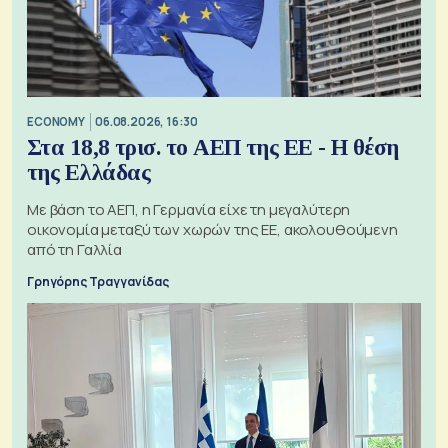
ECONOMY
06.08.2026, 16:30
Στα 18,8 τρισ. το ΑΕΠ της ΕΕ - Η θέση
της Ελλάδας
Με βάση το ΑΕΠ, η Γερμανία είχε τη μεγαλύτερη
οικονομία μεταξύ των χωρών της ΕΕ, ακολουθούμενη
από τη Γαλλία
Γρηγόρης Τραγγανίδας