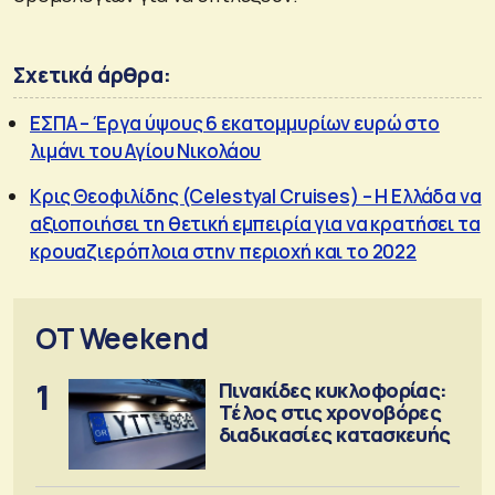
Σχετικά άρθρα:
ΕΣΠΑ – Έργα ύψους 6 εκατομμυρίων ευρώ στο
λιμάνι του Αγίου Νικολάου
Κρις Θεοφιλίδης (Celestyal Cruises) – Η Ελλάδα να
αξιοποιήσει τη θετική εμπειρία για να κρατήσει τα
κρουαζιερόπλοια στην περιοχή και το 2022
OT Weekend
1
Πινακίδες κυκλοφορίας:
Τέλος στις χρονοβόρες
διαδικασίες κατασκευής