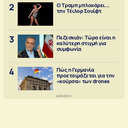
2
Ο Τραμπ μπλοκάρει...
την Τέιλορ Σουίφτ
3
Πεζεσκιάν: Τώρα είναι η
καλύτερη στιγμή για
συμφωνία
4
Πώς η Γερμανία
προετοιμάζεται για την
«κούρσα» των drones