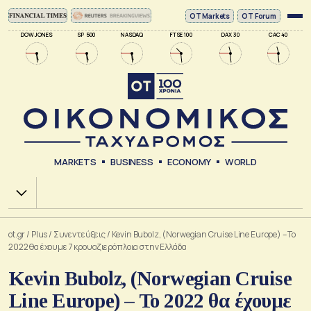
ΟΤ Markets
OT Forum
DOW JONES
SP 500
NASDAQ
FTSE 100
DAX 30
CAC 40
MARKETS
BUSINESS
ECONOMY
WORLD
Χ.Α.
ot.gr
/
Plus
/
Συνεντεύξεις
/
Kevin Bubolz, (Norwegian Cruise Line Europe) – Το
2022 θα έχουμε 7 κρουαζιερόπλοια στην Ελλάδα
Kevin Bubolz, (Norwegian Cruise
Line Europe) – Το 2022 θα έχουμε