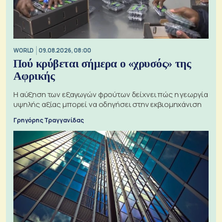
WORLD
09.08.2026, 08:00
Πού κρύβεται σήμερα ο «χρυσός» της
Αφρικής
Η αύξηση των εξαγωγών φρούτων δείχνει πώς η γεωργία
υψηλής αξίας μπορεί να οδηγήσει στην εκβιομηχάνιση
Γρηγόρης Τραγγανίδας