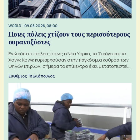
WORLD
09.08.2026, 08:00
Ποιες πόλεις χτίζουν τους περισσότερους
ουρανοξύστες
Ενώ κάποτε πόλεις όπως η Νέα Υόρκη, το Σικάγο και το
Χονγκ Κονγκ κυριαρχούσαν στην παγκόσμια κούρσα των
ψηλών κτιρίων, σήμερα το επίκεντρο έχει μετατοπιστεί
προς την Ασία
Ευθύμιος Τσιλιόπουλος