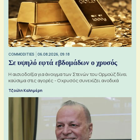
COMMODITIES
06.08.2026, 09:18
Σε υψηλό εφτά εβδομάδων ο χρυσός
Η αισιοδοξία για άνοιγμα των Στενών του Ορμούζ δίνει
καύσιμα στις αγορές - Ο χρυσός συνεχίζει ανοδικά
Τζούλη Καλημέρη