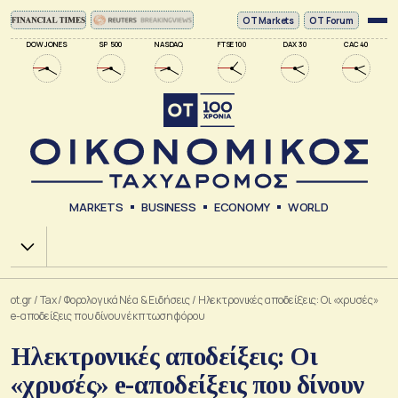
ΟΤ Markets
OT Forum
DOW JONES
SP 500
NASDAQ
FTSE 100
DAX 30
CAC 40
MARKETS
BUSINESS
ECONOMY
WORLD
Χ.Α.
ot.gr
/
Tax
/
Φορολογικά Νέα & Eιδήσεις
/
Ηλεκτρονικές αποδείξεις: Οι «χρυσές»
e-αποδείξεις που δίνουν έκπτωση φόρου
Ηλεκτρονικές αποδείξεις: Οι
«χρυσές» e-αποδείξεις που δίνουν