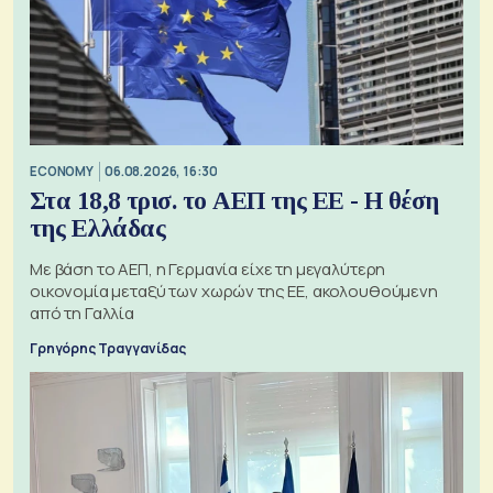
ECONOMY
06.08.2026, 16:30
Στα 18,8 τρισ. το ΑΕΠ της ΕΕ - Η θέση
της Ελλάδας
Με βάση το ΑΕΠ, η Γερμανία είχε τη μεγαλύτερη
οικονομία μεταξύ των χωρών της ΕΕ, ακολουθούμενη
από τη Γαλλία
Γρηγόρης Τραγγανίδας