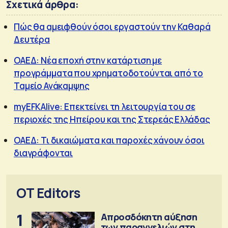
Σχετικά άρθρα:
Πώς θα αμειφθούν όσοι εργαστούν την Καθαρά
Δευτέρα
ΟΑΕΔ: Νέα εποχή στην κατάρτιση με
προγράμματα που χρηματοδοτούνται από το
Ταμείο Ανάκαμψης
myEFKAlive: Επεκτείνει τη λειτουργία του σε
περιοχές της Ηπείρου και της Στερεάς Ελλάδας
ΟΑΕΔ: Τι δικαιώματα και παροχές χάνουν όσοι
διαγράφονται
OT Editors
1
Απροσδόκητη αύξηση
των παραγγελιών στη