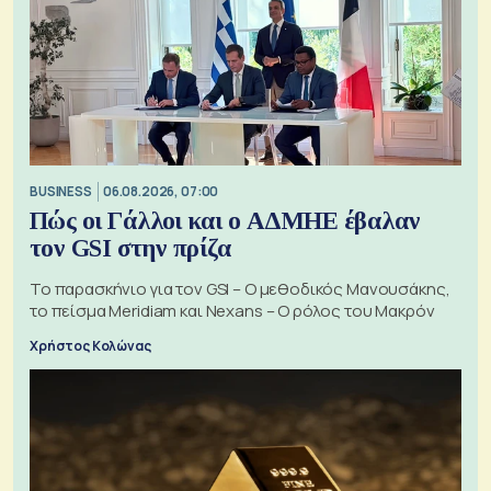
BUSINESS
06.08.2026, 07:00
Πώς οι Γάλλοι και ο ΑΔΜΗΕ έβαλαν
τον GSI στην πρίζα
Το παρασκήνιο για τον GSI – Ο μεθοδικός Μανουσάκης,
το πείσμα Meridiam και Nexans – Ο ρόλος του Μακρόν
Χρήστος Κολώνας