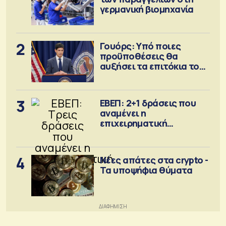
γερμανική βιομηχανία
2
Γουόρς: Υπό ποιες
προϋποθέσεις θα
αυξήσει τα επιτόκια τον
Σεπτέμβριο
3
ΕΒΕΠ: 2+1 δράσεις που
αναμένει η
επιχειρηματική
κοινότητα
4
Νέες απάτες στα crypto -
Τα υποψήφια θύματα