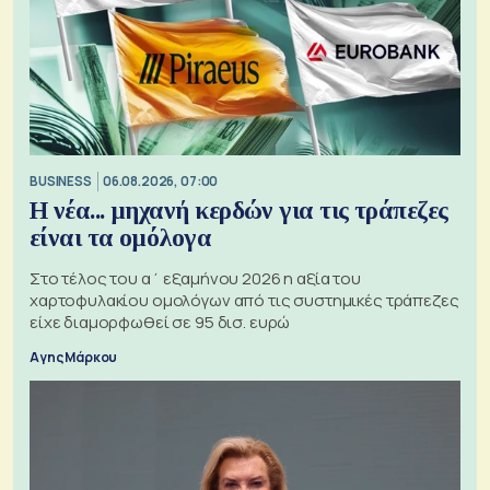
BUSINESS
06.08.2026, 07:00
Η νέα... μηχανή κερδών για τις τράπεζες
είναι τα ομόλογα
Στο τέλος του α΄ εξαμήνου 2026 η αξία του
χαρτοφυλακίου ομολόγων από τις συστημικές τράπεζες
είχε διαμορφωθεί σε 95 δισ. ευρώ
Αγης Μάρκου