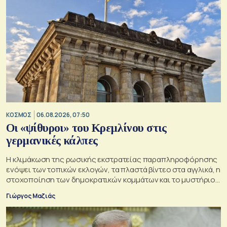
ΚΟΣΜΟΣ
06.08.2026, 07:50
Οι «ψίθυροι» του Κρεμλίνου στις
γερμανικές κάλπες
Η κλιμάκωση της ρωσικής εκστρατείας παραπληροφόρησης
ενόψει των τοπικών εκλογών, τα πλαστά βίντεο στα αγγλικά, η
στοχοποίηση των δημοκρατικών κομμάτων και το μυστήριο
της παράδοξης στρατηγικής.
Γιώργος Μαζιάς