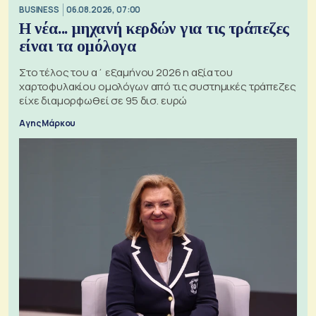
BUSINESS
06.08.2026, 07:00
Η νέα... μηχανή κερδών για τις τράπεζες
είναι τα ομόλογα
Στο τέλος του α΄ εξαμήνου 2026 η αξία του
χαρτοφυλακίου ομολόγων από τις συστημικές τράπεζες
είχε διαμορφωθεί σε 95 δισ. ευρώ
Αγης Μάρκου