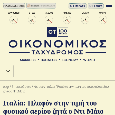
ΟΤ Markets
OT Forum
DOW JONES
SP 500
NASDAQ
FTSE 100
DAX 30
CAC 40
MARKETS
BUSINESS
ECONOMY
WORLD
Χ.Α.
ot.gr
/
Επικαιρότητα
/
Κόσμος
/
Ιταλία: Πλαφόν στην τιμή του φυσικού αερίου
ζητά ο Ντι Μάιο
Ιταλία: Πλαφόν στην τιμή του
φυσικού αερίου ζητά ο Ντι Μάιο