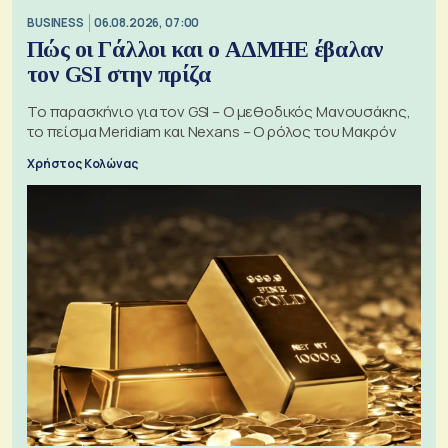
BUSINESS
06.08.2026, 07:00
Πώς οι Γάλλοι και ο ΑΔΜΗΕ έβαλαν
τον GSI στην πρίζα
Το παρασκήνιο για τον GSI – Ο μεθοδικός Μανουσάκης,
το πείσμα Meridiam και Nexans – Ο ρόλος του Μακρόν
Χρήστος Κολώνας