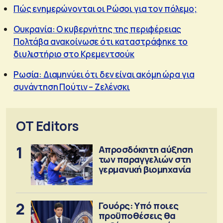
Πώς ενημερώνονται οι Ρώσοι για τον πόλεμο;
Ουκρανία: Ο κυβερνήτης της περιφέρειας
Πολτάβα ανακοίνωσε ότι καταστράφηκε το
διυλιστήριο στο Κρεμεντσούκ
Ρωσία: Διαμηνύει ότι δεν είναι ακόμη ώρα για
συνάντηση Πούτιν – Ζελένσκι
OT Editors
1
Απροσδόκητη αύξηση
των παραγγελιών στη
γερμανική βιομηχανία
2
Γουόρς: Υπό ποιες
προϋποθέσεις θα