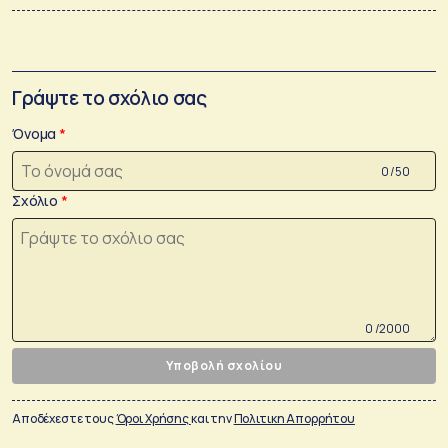
Γράψτε το σχόλιο σας
Όνομα
0 /50
Σχόλιο
0 /2000
Υποβολή σχολίου
Αποδέχεστε τους
Όροι Χρήσης
και την
Πολιτικη Απορρήτου