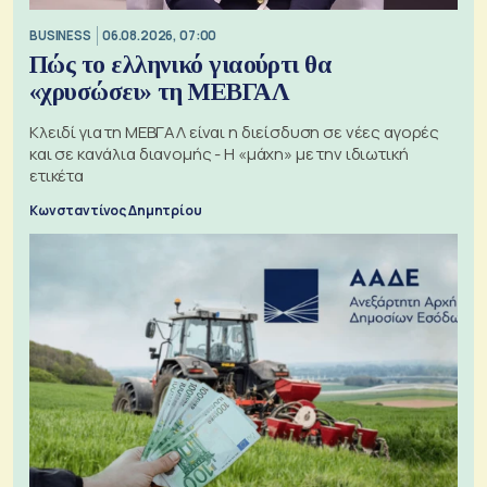
BUSINESS
06.08.2026, 07:00
Πώς το ελληνικό γιαούρτι θα
«χρυσώσει» τη ΜΕΒΓΑΛ
Κλειδί για τη ΜΕΒΓΑΛ είναι η διείσδυση σε νέες αγορές
και σε κανάλια διανομής - Η «μάχη» με την ιδιωτική
ετικέτα
Κωνσταντίνος Δημητρίου