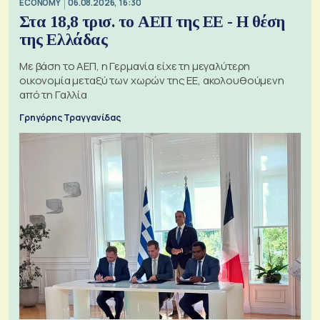
ECONOMY
06.08.2026, 16:30
Στα 18,8 τρισ. το ΑΕΠ της ΕΕ - Η θέση
της Ελλάδας
Με βάση το ΑΕΠ, η Γερμανία είχε τη μεγαλύτερη
οικονομία μεταξύ των χωρών της ΕΕ, ακολουθούμενη
από τη Γαλλία
Γρηγόρης Τραγγανίδας