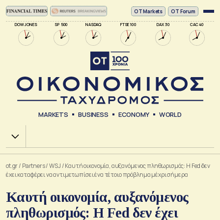
ΟΤ Markets
OT Forum
DOW JONES
SP 500
NASDAQ
FTSE 100
DAX 30
CAC 40
MARKETS
BUSINESS
ECONOMY
WORLD
Χ.Α.
ot.gr
/
Partners
/
WSJ
/
Καυτή οικονομία, αυξανόμενος πληθωρισμός: H Fed δεν
έχει καταφέρει να αντιμετωπίσει ένα τέτοιο πρόβλημα μέχρι σήμερα
Καυτή οικονομία, αυξανόμενος
πληθωρισμός: H Fed δεν έχει