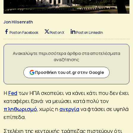
Jon Hilsenrath
Post on Facebook
Post on X
Post on LinkedIn
Ανακαλύψτε περισσότερα άρθρα στα αποτελέσματα
αναζήτησης
Προσθήκη του ot.gr στην Google
Η
Fed
των ΗΠΑ σκοπεύει να κάνει κάτι που δεν έχει
καταφέρει ξανά: να μειώσει κατά πολύ τον
πληθωρισμό
, χωρίς η
ανεργία
να φτάσει σε υψηλά
επίπεδα.
Στελέχη της κεντρικής τράπεζας πιστεύουν ότι