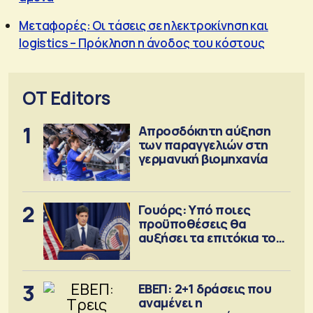
Μεταφορές: Οι τάσεις σε ηλεκτροκίνηση και
logistics – Πρόκληση η άνοδος του κόστους
OT Editors
1
Απροσδόκητη αύξηση
των παραγγελιών στη
γερμανική βιομηχανία
2
Γουόρς: Υπό ποιες
προϋποθέσεις θα
αυξήσει τα επιτόκια τον
Σεπτέμβριο
3
ΕΒΕΠ: 2+1 δράσεις που
αναμένει η