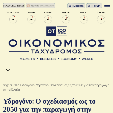
ΟΤ Markets
OT Forum
DOW JONES
SP 500
NASDAQ
FTSE 100
DAX 30
CAC 40
MARKETS
BUSINESS
ECONOMY
WORLD
Χ.Α.
ot.gr
/
Green
/
Υδρογόνο
/
Υδρογόνο: Ο σχεδιασμός ως το 2050 για την παραγωγή
στην Ελλάδα
Υδρογόνο: Ο σχεδιασμός ως το
2050 για την παραγωγή στην