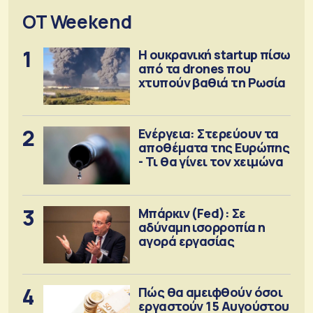
OT Weekend
1
Η ουκρανική startup πίσω
από τα drones που
χτυπούν βαθιά τη Ρωσία
2
Ενέργεια: Στερεύουν τα
αποθέματα της Ευρώπης
- Τι θα γίνει τον χειμώνα
3
Μπάρκιν (Fed): Σε
αδύναμη ισορροπία η
αγορά εργασίας
4
Πώς θα αμειφθούν όσοι
εργαστούν 15 Αυγούστου