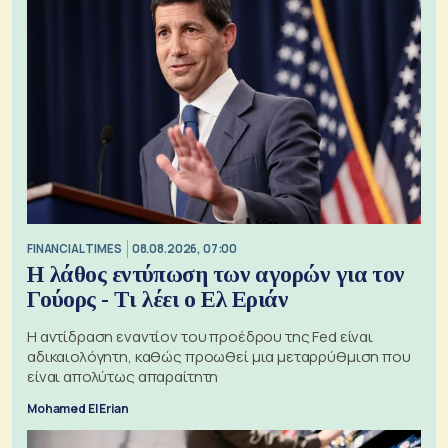
FINANCIAL TIMES
08.08.2026, 07:00
Η λάθος εντύπωση των αγορών για τον
Γούορς - Τι λέει ο Ελ Εριάν
Η αντίδραση εναντίον του προέδρου της Fed είναι
αδικαιολόγητη, καθώς προωθεί μια μεταρρύθμιση που
είναι απολύτως απαραίτητη
Mohamed El Erian