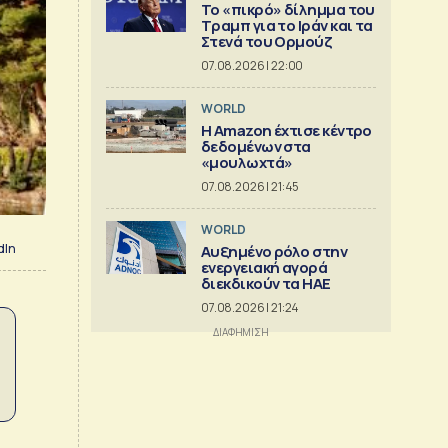
Το «πικρό» δίλημμα του
Τραμπ για το Ιράν και τα
Στενά του Ορμούζ
07.08.2026 | 22:00
WORLD
Η Amazon έχτισε κέντρο
δεδομένων στα
«μουλωχτά»
07.08.2026 | 21:45
WORLD
dIn
Αυξημένο ρόλο στην
ενεργειακή αγορά
διεκδικούν τα ΗΑΕ
07.08.2026 | 21:24