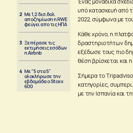
Ένας μοναδικά σχεδ
υπό κατασκευή από το
2
Με 1,2 δισ.δολ.
2022, σύμφωνα με του
αποζημίωση η RWE
φεύγει απο τις ΗΠΑ
Κάθε χρόνο, η πλατφ
δραστηριοτήτων δημο
3
Ξεπέρασε τις
εκτιμήσεις εσόδων
εξέδωσε τους πιο δη
η Airbnb
θέση βρίσκεται και 
4
Με "5 στα 5"
Σήμερα το Tripadviso
ολοκλήρωσε την
εβδομάδα ο Stoxx
κατηγορίες, συμπερ
600
με την Ισπανία και τ