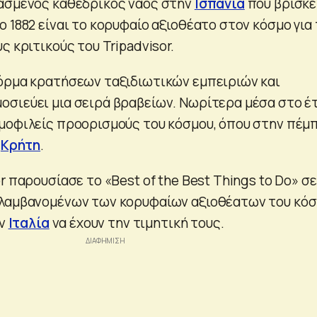
ιασμένος καθεδρικός ναός στην
Ισπανία
που βρίσκε
 1882 είναι το κορυφαίο αξιοθέατο στον κόσμο για 
ς κριτικούς του Tripadvisor.
όρμα κρατήσεων ταξιδιωτικών εμπειριών και
σιεύει μια σειρά βραβείων. Νωρίτερα μέσα στο έ
μοφιλείς προορισμούς του κόσμου, όπου στην πέμ
η
Κρήτη
.
r παρουσίασε το «Best of the Best Things to Do» σε 
ιλαμβανομένων των κορυφαίων αξιοθέατων του κόσ
ην
Ιταλία
να έχουν την τιμητική τους.