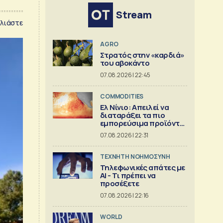
Stream
λιάστε
AGRO
Στρατός στην «καρδιά»
του αβοκάντο
07.08.2026 | 22:45
COMMODITIES
Ελ Νίνιο: Απειλεί να
διαταράξει τα πιο
εμπορεύσιμα προϊόντα
στον κόσμο
07.08.2026 | 22:31
TΕΧΝΗΤΗ ΝΟΗΜΟΣΥΝΗ
Τηλεφωνικές απάτες με
ΑΙ - Τι πρέπει να
προσέξετε
07.08.2026 | 22:16
WORLD