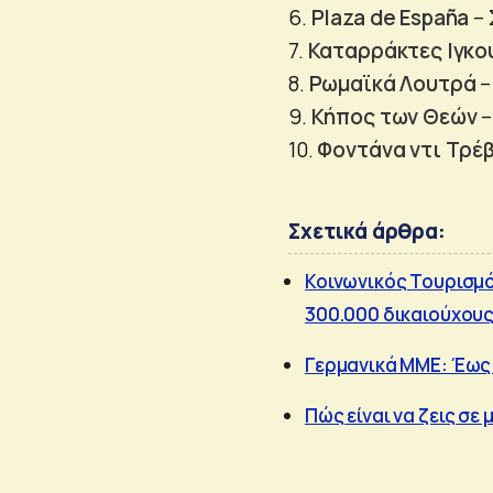
6.
Plaza de España
– 
7.
Καταρράκτες Ιγκο
8.
Ρωμαϊκά Λουτρά
–
9.
Κήπος των Θεών
–
10.
Φοντάνα ντι Τρέβ
Σχετικά άρθρα:
Κοινωνικός Τουρισμός
300.000 δικαιούχου
Γερμανικά ΜΜΕ: Έως 
Πώς είναι να ζεις σε 