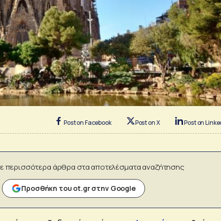
Post on Facebook
Post on X
Post on Linke
ε περισσότερα άρθρα στα αποτελέσματα αναζήτησης
Προσθήκη του ot.gr στην Google