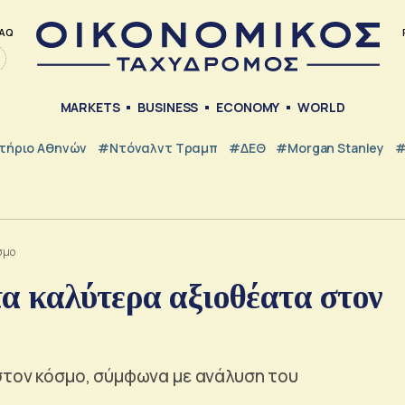
AQ
MARKETS
BUSINESS
ECONOMY
WORLD
τήριο Αθηνών
#Ντόναλντ Τραμπ
#ΔΕΘ
#Morgan Stanley
#
όσμο
τα καλύτερα αξιοθέατα στον
στον κόσμο, σύμφωνα με ανάλυση του