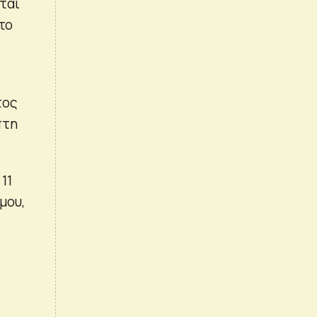
ται
το
τος
πτη
11
μου,