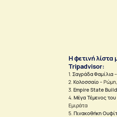
Η φετινή λίστα 
Tripadvisor:
1.
Σαγράδα Φαμίλια
–
2.
Κολοσσαίο
– Ρώμη,
3.
Empire State Build
4.
Μέγα Τέμενος του 
Εμιράτα
5.
Πινακοθήκη Ουφί