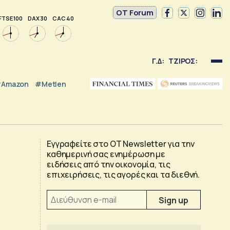
OT Forum
FTSE 100
DAX 30
CAC 40
Γ.Δ:
ΤΖΙΡΟΣ:
Amazon
#Metlen
Εγγραφείτε στο OT Newsletter για την
καθημερινή σας ενημέρωση με
ειδήσεις από την οικονομία, τις
επιχειρήσεις, τις αγορές και τα διεθνή.