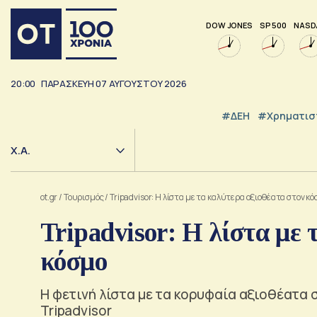
DOW JONES
SP 500
NASD
20:00
ΠΑΡΑΣΚΕΥΗ
07
ΑΥΓΟΥΣΤΟΥ
2026
#ΔΕΗ
#Χρηματισ
Χ.Α.
ot.gr
/
Τουρισμός
/
Tripadvisor: Η λίστα με τα καλύτερα αξιοθέατα στον κ
Tripadvisor: Η λίστα με 
κόσμο
Η φετινή λίστα με τα κορυφαία αξιοθέατα 
Tripadvisor