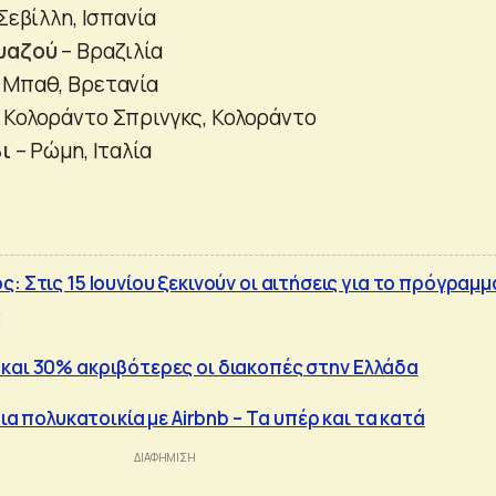
Σεβίλλη, Ισπανία
υαζού
– Βραζιλία
 Μπαθ, Βρετανία
 Κολοράντο Σπρινγκς, Κολοράντο
ι
– Ρώμη, Ιταλία
: Στις 15 Ιουνίου ξεκινούν οι αιτήσεις για το πρόγραμμ
ς
και 30% ακριβότερες οι διακοπές στην Ελλάδα
μια πολυκατοικία με Airbnb – Tα υπέρ και τα κατά