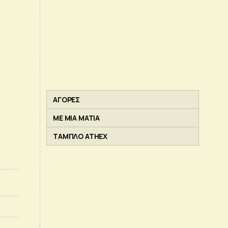
ΑΓΟΡΕΣ
ΜΕ ΜΙΑ ΜΑΤΙΑ
ΤΑΜΠΛΟ ATHEX