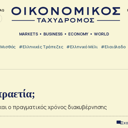
AQ
MARKETS
BUSINESS
ECONOMY
WORLD
Μισθός
#ελληνικές Τράπεζες
#Ελληνικό Μέλι
#Ελαιόλαδο
τραετία;
 και ο πραγματικός χρόνος διακυβέρνησης
Σχο