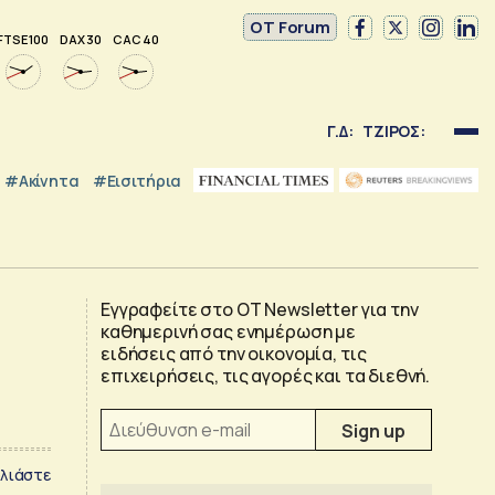
OT Forum
FTSE 100
DAX 30
CAC 40
Γ.Δ:
ΤΖΙΡΟΣ:
#Ακίνητα
#εισιτήρια
Εγγραφείτε στο OT Newsletter για την
καθημερινή σας ενημέρωση με
ειδήσεις από την οικονομία, τις
επιχειρήσεις, τις αγορές και τα διεθνή.
λιάστε