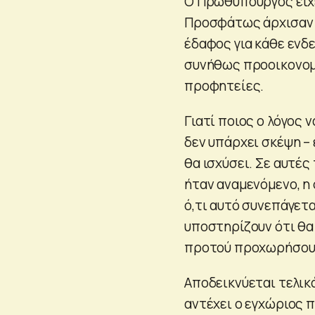
Ο Πρωθυπουργός είχε
Προσφάτως άρχισαν 
έδαφος για κάθε ενδ
συνήθως προοικονομο
προφητείες.
Γιατί ποιος ο λόγος 
δεν υπάρχει σκέψη – 
θα ισχύσει. Σε αυτέ
ήταν αναμενόμενο, η 
ό,τι αυτό συνεπάγετα
υποστηρίζουν ότι θα
προτού προχωρήσουν
Αποδεικνύεται τελικά
αντέχει ο εγχώριος π