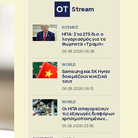
Stream
ΚΟΣΜΟΣ
ΗΠΑ: Στα 275 δισ. ο
λογαριασμός για τα
θωρηκτά «Τραμπ»
06.08.2026 | 06:36
WORLD
Samsung και SK Hynix
δοκιμάζουν κινεζικά
τσιπ
06.08.2026 | 06:10
WORLD
Οι ΗΠΑ απαγορεύουν
τις εξαγωγές διαφόρων
χρησιμοποιημένων
κρίσιμων ορυκτών
05.08.2026 | 23:56