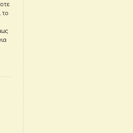
τοτε
ί το
όμως
για