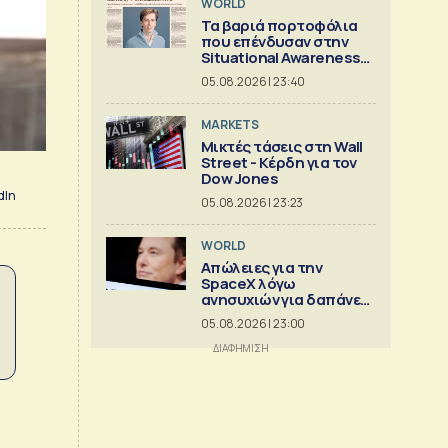
WORLD
Τα βαριά πορτοφόλια
που επένδυσαν στην
Situational Awareness
πριν καταρρεύσει
05.08.2026 | 23:40
MARKETS
Μικτές τάσεις στη Wall
Street - Κέρδη για τον
Dow Jones
dIn
05.08.2026 | 23:23
WORLD
Απώλειες για την
SpaceX λόγω
ανησυχιών για δαπάνες
ΑΙ
05.08.2026 | 23:00