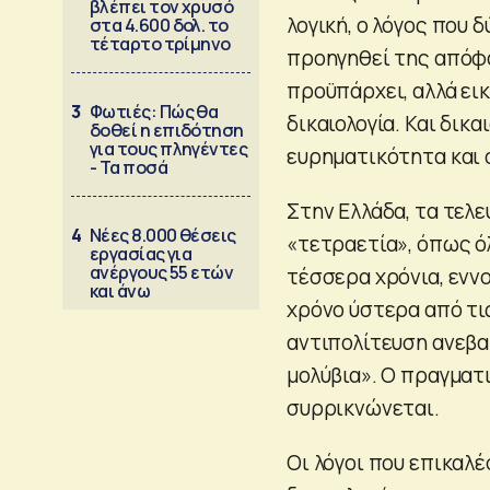
βλέπει τον χρυσό
λογική, ο λόγος που
στα 4.600 δολ. το
τέταρτο τρίμηνο
προηγηθεί της απόφ
προϋπάρχει, αλλά εικ
3
Φωτιές: Πώς θα
δικαιολογία. Και δικα
δοθεί η επιδότηση
για τους πληγέντες
ευρηματικότητα και 
- Τα ποσά
Στην Ελλάδα, τα τελε
4
Νέες 8.000 θέσεις
«τετραετία», όπως όλ
εργασίας για
ανέργους 55 ετών
τέσσερα χρόνια, εννο
και άνω
χρόνο ύστερα από τις
αντιπολίτευση ανεβα
μολύβια». Ο πραγματ
συρρικνώνεται.
Οι λόγοι που επικαλ