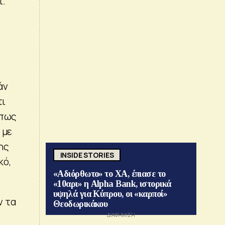
ί.
άν
τι
Όπως
 με
σης
INSIDE STORIES
κό,
«Αδιόρθωτο» το ΧΑ, έπιασε το
«10αρι» η Alpha Bank, ιστορικά
υψηλά για Κύπρου, οι «καρποί»
ν τα
Θεοδωρικάκου