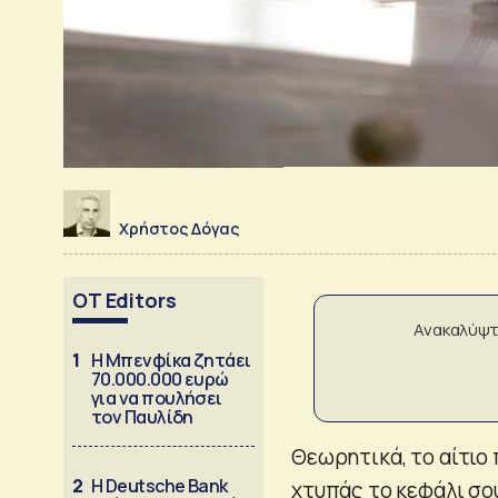
Χρήστος Δόγας
OT Editors
Ανακαλύψτ
1
Η Μπενφίκα ζητάει
70.000.000 ευρώ
για να πουλήσει
τον Παυλίδη
Θεωρητικά, το αίτιο
2
Η Deutsche Bank
χτυπάς το κεφάλι σου