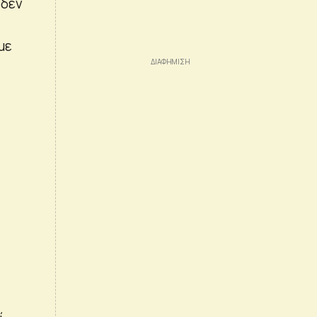
 δεν
με