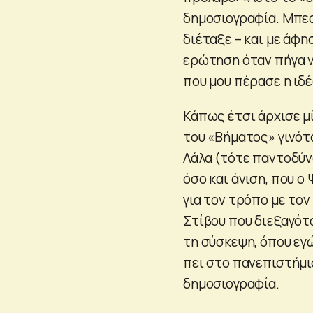
δημοσιογραφία. Μπες 
διέταξε – και με άφη
ερώτηση όταν πήγα να
που μου πέρασε η ιδέ
Κάπως έτσι άρχισε μ
του «Βήματος» γινότ
Λάλα (τότε παντοδύν
όσο και άνιση, που ο
για τον τρόπο με το
Στίβου που διεξαγότα
τη σύσκεψη, όπου εγ
πει στο πανεπιστήμιο
δημοσιογραφία.