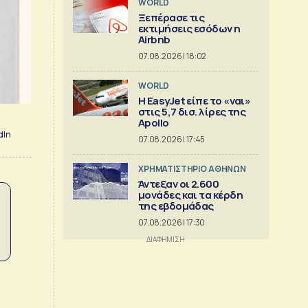
WORLD
Ξεπέρασε τις
εκτιμήσεις εσόδων η
Airbnb
07.08.2026 | 18:02
WORLD
Η EasyJet είπε το «ναι»
στις 5,7 δισ. λίρες της
Apollo
dIn
07.08.2026 | 17:45
XΡΗΜΑΤΙΣΤΗΡΙΟ ΑΘΗΝΩΝ
Άντεξαν οι 2.600
μονάδες και τα κέρδη
της εβδομάδας
07.08.2026 | 17:30