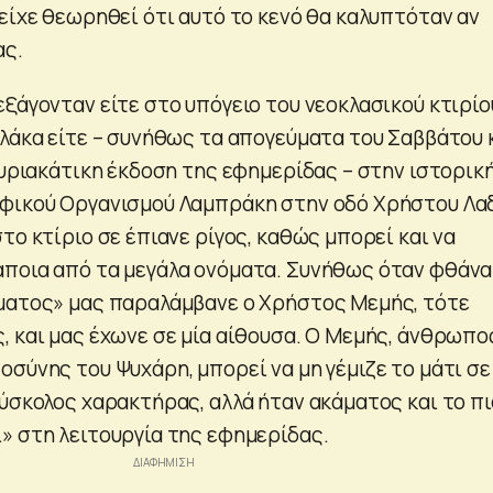
είχε θεωρηθεί ότι αυτό το κενό θα καλυπτόταν αν
ας.
ξάγονταν είτε στο υπόγειο του νεοκλασικού κτιρίο
Πλάκα είτε – συνήθως τα απογεύματα του Σαββάτου 
κυριακάτικη έκδοση της εφημερίδας – στην ιστορικ
φικού Οργανισμού Λαμπράκη στην οδό Χρήστου Λα
το κτίριο σε έπιανε ρίγος, καθώς μπορεί και να
ποια από τα μεγάλα ονόματα. Συνήθως όταν φθάν
ματος» μας παραλάμβανε ο Χρήστος Μεμής, τότε
, και μας έχωνε σε μία αίθουσα. Ο Μεμής, άνθρωπο
σύνης του Ψυχάρη, μπορεί να μη γέμιζε το μάτι σε
δύσκολος χαρακτήρας, αλλά ήταν ακάματος και το πι
» στη λειτουργία της εφημερίδας.