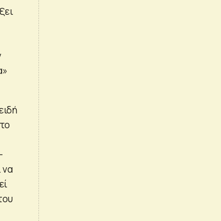
ξει
ν
α»
ειδή
 το
–
 να
εί
του