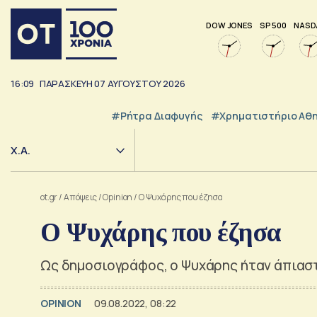
DOW JONES
SP 500
NASD
16:09
ΠΑΡΑΣΚΕΥΗ
07
ΑΥΓΟΥΣΤΟΥ
2026
#ρήτρα Διαφυγής
#Χρηματιστήριο Αθ
Χ.Α.
ot.gr
/
Απόψεις
/
Opinion
/
Ο Ψυχάρης που έζησα
Ο Ψυχάρης που έζησα
Ως δημοσιογράφος, ο Ψυχάρης ήταν άπιασ
OPINION
09.08.2022, 08:22