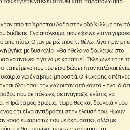
θη του έπρεπε να έχει σταθεί κάτι παραπάνω από
νταν από τη Χρήστου Λαδά στην οδό Χιλλ με την τ
 διέθετε. Ενα απόγευμα, που έφευγε για να γυρίσε
α από πίσω. Οταν με ρώτησε τι θέλω, λίγο πριν μπε
ωνή βγήκε με δυσκολία: «Θα ήθελα να δουλέψω στο
σα να ανοίγει η γη να με καταπιεί. Τελείωνε τότε τ
ό τα κείμενα που του είχα δώσει ήταν καλά και ένι
ευκαιρία για ένα βήμα μπροστά. Ο Ψυχάρης απέπνεε
νται όλοι όσοι τον γνώρισαν από κοντά – ένα ιδιό
φόβου που σε πάγωνε, σε ανάγκαζε, ενίοτε, να
. «Πρώτα μας βρίζεις, τώρα θες και δουλειά;» μου
ενος ότι είχα αντιδράσει στην έλευσή του. Ημουν
αν «σας ευχαριστώ που με ακούσατε», αλλά με
θράσος» θα σου είναι πάντως χρήσιμο στη