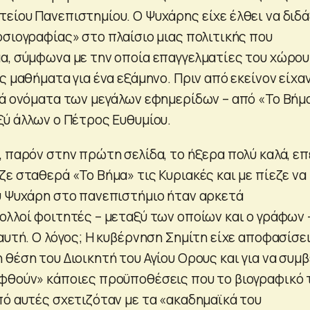
είου Πανεπιστημίου. Ο Ψυχάρης είχε έλθει να διδά
οσιογραφίας» στο πλαίσιο μιας πολιτικής που
α, σύμφωνα με την οποία επαγγελματίες του χώρου
ς μαθήματα για ένα εξάμηνο. Πριν από εκείνον είχα
τά ονόματα των μεγάλων εφημερίδων – από «Το Βήμ
ξύ άλλων ο Πέτρος Ευθυμίου.
 παρόν στην πρώτη σελίδα, το ήξερα πολύ καλά, επ
ε σταθερά «Το Βήμα» τις Κυριακές και με πίεζε να
υ Ψυχάρη στο πανεπιστήμιο ήταν αρκετά
ολλοί φοιτητές – μεταξύ των οποίων και ο γράφων 
αυτή. Ο λόγος; Η κυβέρνηση Σημίτη είχε αποφασίσει
θέση του Διοικητή του Αγίου Ορους και για να συμβ
φθούν» κάποιες προϋποθέσεις που το βιογραφικό 
πό αυτές σχετιζόταν με τα «ακαδημαϊκά του