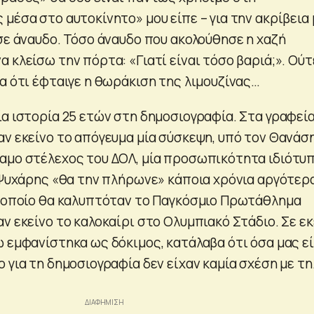
μέσα στο αυτοκίνητο» μου είπε – για την ακρίβεια 
σε άναυδο. Τόσο άναυδο που ακολούθησε η χαζή
 κλείσω την πόρτα: «Γιατί είναι τόσο βαριά;». Ούτ
α ότι έφταιγε η θωράκιση της λιμουζίνας…
ία ιστορία 25 ετών στη δημοσιογραφία. Στα γραφεί
αν εκείνο το απόγευμα μία σύσκεψη, υπό τον Θανάσ
αμο στέλεχος του ΔΟΛ, μία προσωπικότητα ιδιότυ
 Ψυχάρης «θα την πλήρωνε» κάποια χρόνια αργότερα
ν οποίο θα καλυπτόταν το Παγκόσμιο Πρωτάθλημα
ν εκείνο το καλοκαίρι στο Ολυμπιακό Στάδιο. Σε εκ
ώ εμφανίστηκα ως δόκιμος, κατάλαβα ότι όσα μας ε
 για τη δημοσιογραφία δεν είχαν καμία σχέση με τ