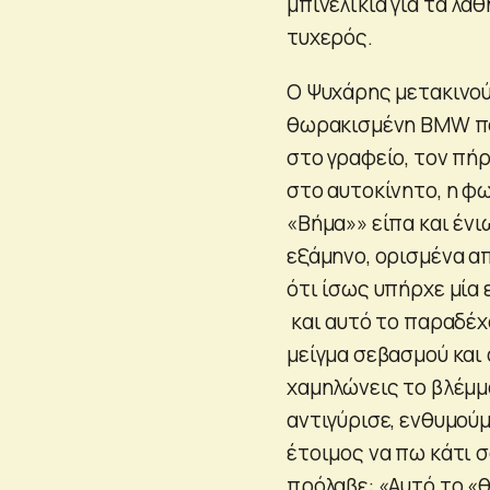
μπινελίκια για τα λά
τυχερός.
Ο Ψυχάρης μετακινού
θωρακισμένη BMW που
στο γραφείο, τον πήρ
στο αυτοκίνητο, η φ
«Βήμα»» είπα και ένιω
εξάμηνο, ορισμένα απ
ότι ίσως υπήρχε μία 
και αυτό το παραδέχο
μείγμα σεβασμού και 
χαμηλώνεις το βλέμμα
αντιγύρισε, ενθυμούμ
έτοιμος να πω κάτι σ
πρόλαβε: «Αυτό το «