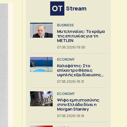
Stream
BUSINESS
Μυτιληναίος: Το κράμα
της επιτυχίας για τη
METLEN
07.08.2026 | 19:00
ECONOMY
Καλαφάτης: Στο
επίκεντρο θέσεις
υψηλής εξειδίκευσης
και AI
07.08.2026 | 18:31
ECONOMY
Ψήφο εμπιστοσύνης
στην Ελλάδα δίνει η
Morgan Stanley
07.08.2026 | 18:19