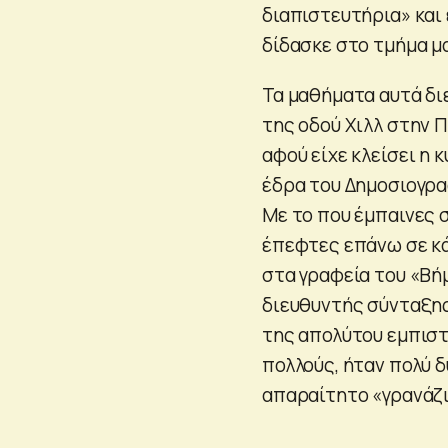
διαπιστευτήρια» και 
δίδασκε στο τμήμα μ
Τα μαθήματα αυτά διε
της οδού Χιλλ στην 
αφού είχε κλείσει η 
έδρα του Δημοσιογρα
Με το που έμπαινες σ
έπεφτες επάνω σε κά
στα γραφεία του «Βή
διευθυντής σύνταξης
της απολύτου εμπιστο
πολλούς, ήταν πολύ 
απαραίτητο «γρανάζι