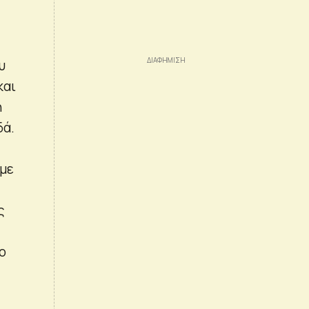
υ
και
ή
δά.
αμε
ς
ο