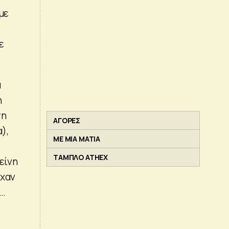
με
ε
α
η
πη
ΑΓΟΡΕΣ
),
ΜΕ ΜΙΑ ΜΑΤΙΑ
ΤΑΜΠΛΟ ATHEX
είνη
ίχαν
η…