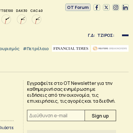
OT Forum
FTSE 100
DAX 30
CAC 40
Γ.Δ:
ΤΖΙΡΟΣ:
ουρισμός
#Πετρέλαιο
Εγγραφείτε στο OT Newsletter για την
καθημερινή σας ενημέρωση με
ειδήσεις από την οικονομία, τις
επιχειρήσεις, τις αγορές και τα διεθνή.
λιάστε