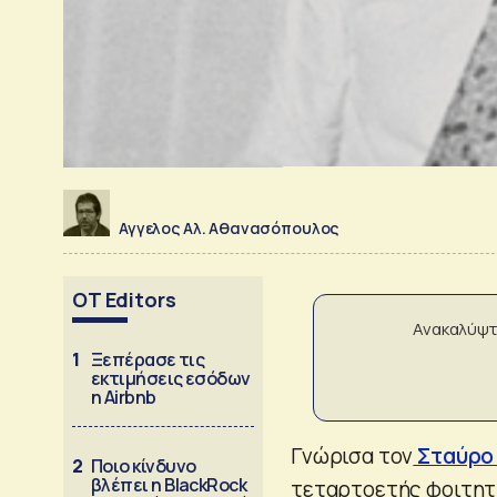
Αγγελος Αλ. Αθανασόπουλος
OT Editors
Ανακαλύψτ
1
Ξεπέρασε τις
εκτιμήσεις εσόδων
η Airbnb
Γνώρισα τον
Σταύρο
2
Ποιο κίνδυνο
βλέπει η BlackRock
τεταρτοετής φοιτητ