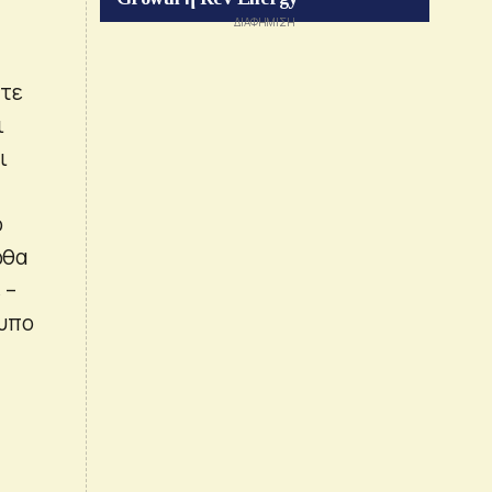
ότε
ι
ι
ο
ωθα
 –
τυπο