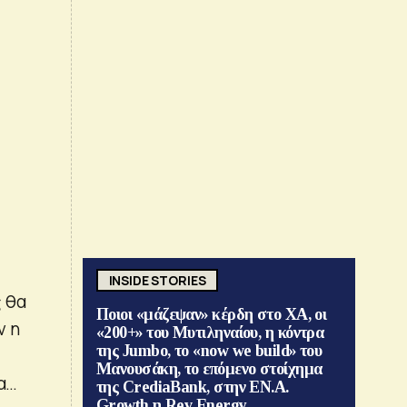
INSIDE STORIES
 θα
Ποιοι «μάζεψαν» κέρδη στο ΧΑ, οι
ν η
«200+» του Μυτιληναίου, η κόντρα
της Jumbo, το «now we build» του
Μανουσάκη, το επόμενο στοίχημα
τα…
της CrediaBank, στην ΕΝ.Α.
Growth η Rev Energy