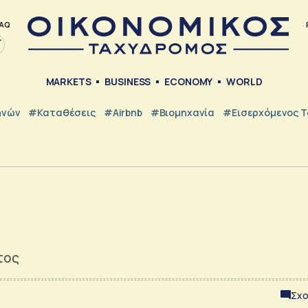
AQ
MARKETS
BUSINESS
ECONOMY
WORLD
ηνών
#Καταθέσεις
#Airbnb
#Βιομηχανία
#εισερχόμενος Τ
τος
Σχο