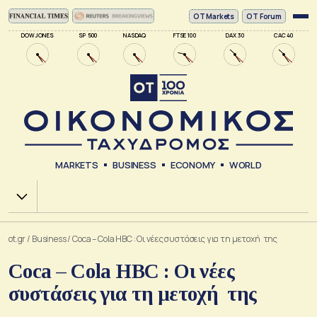
ΟΤ Markets
OT Forum
DOW JONES
SP 500
NASDAQ
FTSE 100
DAX 30
CAC 40
MARKETS
BUSINESS
ECONOMY
WORLD
Χ.Α.
ot.gr
/
Business
/
Coca – Cola HBC : Οι νέες συστάσεις για τη μετοχή της
Coca – Cola HBC : Οι νέες
συστάσεις για τη μετοχή της