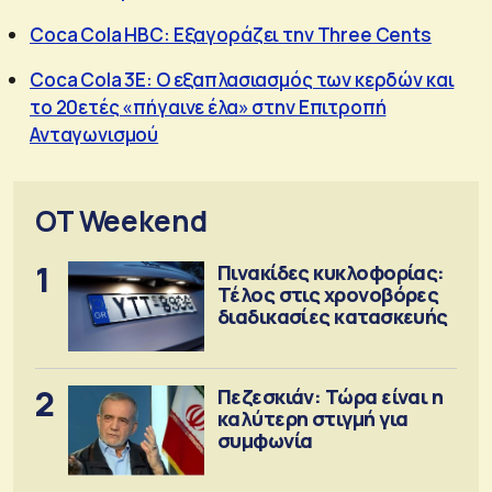
Coca Cola HBC: Εξαγοράζει την Three Cents
Coca Cola 3E: Ο εξαπλασιασμός των κερδών και
το 20ετές «πήγαινε έλα» στην Επιτροπή
Ανταγωνισμού
OT Weekend
1
Πινακίδες κυκλοφορίας:
Τέλος στις χρονοβόρες
διαδικασίες κατασκευής
2
Πεζεσκιάν: Τώρα είναι η
καλύτερη στιγμή για
συμφωνία