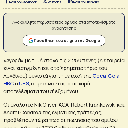
Post on Facebook
Post on X
Post on LinkedIn
Ανακαλύψτε περισσότερα άρθρα στα αποτελέσματα
αναζήτησης
Προσθήκη του ot.gr στην Google
«Αγορά» με τιμή στόχο τις 2.250 πένες (η εταιρεία
είναι εισηγμένη και στο Χρηματιστήριο του
Λονδίνου) συνιστά για τη μετοχή της
Coca-Cola
HBC
η
UBS
, σημειώνοντας τα ισχυρά
αποτελέσματα του α’ εξαμήνου.
Οι αναλυτές Nik Oliver, ACA, Robert Krankowski και
Andrei Condrea της ελβετικής τράπεζας,
προβλέπουν τώρα πως οι πωλήσεις του ομίλου
στο σύνολο του 2022 θα διαμορφωθούν στα 7,7