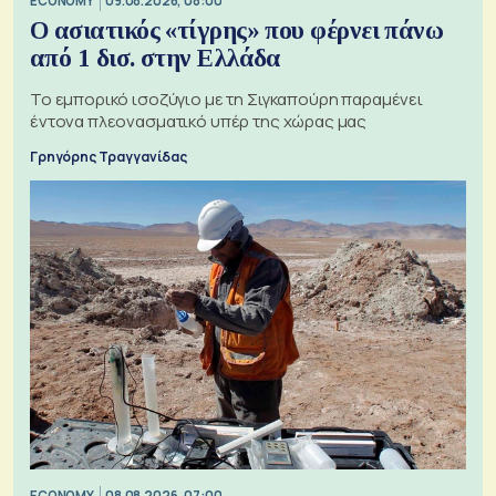
ECONOMY
09.08.2026, 08:00
Ο ασιατικός «τίγρης» που φέρνει πάνω
από 1 δισ. στην Ελλάδα
Το εμπορικό ισοζύγιο με τη Σιγκαπούρη παραμένει
έντονα πλεονασματικό υπέρ της χώρας μας
Γρηγόρης Τραγγανίδας
ECONOMY
08.08.2026, 07:00