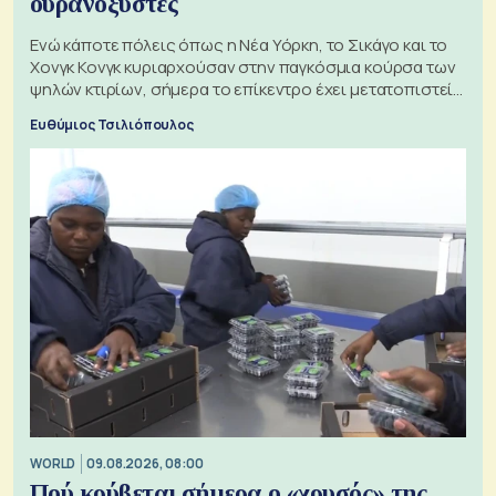
ουρανοξύστες
Ενώ κάποτε πόλεις όπως η Νέα Υόρκη, το Σικάγο και το
Χονγκ Κονγκ κυριαρχούσαν στην παγκόσμια κούρσα των
ψηλών κτιρίων, σήμερα το επίκεντρο έχει μετατοπιστεί
προς την Ασία
Ευθύμιος Τσιλιόπουλος
WORLD
09.08.2026, 08:00
Πού κρύβεται σήμερα ο «χρυσός» της