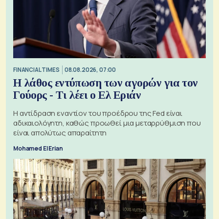
FINANCIAL TIMES
08.08.2026, 07:00
Η λάθος εντύπωση των αγορών για τον
Γούορς - Τι λέει ο Ελ Εριάν
Η αντίδραση εναντίον του προέδρου της Fed είναι
αδικαιολόγητη, καθώς προωθεί μια μεταρρύθμιση που
είναι απολύτως απαραίτητη
Mohamed El Erian