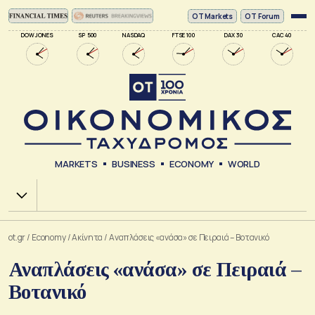
ΟΤ Markets
OT Forum
DOW JONES
SP 500
NASDAQ
FTSE 100
DAX 30
CAC 40
MARKETS
BUSINESS
ECONOMY
WORLD
Χ.Α.
ot.gr
/
Economy
/
Ακίνητα
/
Αναπλάσεις «ανάσα» σε Πειραιά – Βοτανικό
Αναπλάσεις «ανάσα» σε Πειραιά –
Βοτανικό