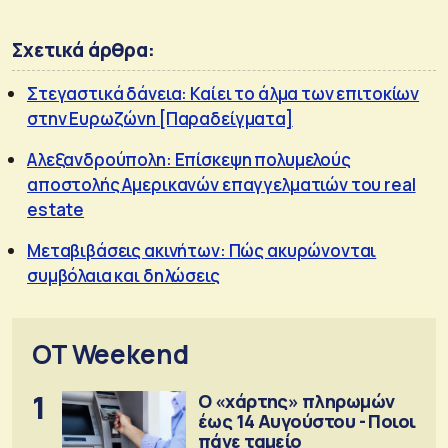
Σχετικά άρθρα:
Στεγαστικά δάνεια: Καίει το άλμα των επιτοκίων
στην Ευρωζώνη [Παραδείγματα]
Αλεξανδρούπολη: Επίσκεψη πολυμελούς
αποστολής Αμερικανών επαγγελματιών του real
estate
Μεταβιβάσεις ακινήτων: Πώς ακυρώνονται
συμβόλαια και δηλώσεις
OT Weekend
1
Ο «χάρτης» πληρωμών
έως 14 Αυγούστου - Ποιοι
πάνε ταμείο