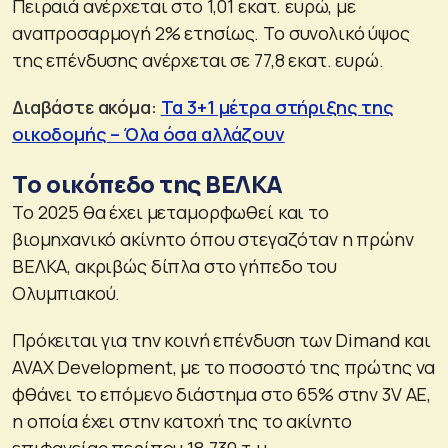
Πειραιά ανέρχεται στο 1,01 εκατ. ευρώ, με
αναπροσαρμογή 2% ετησίως. Το συνολικό ύψος
της επένδυσης ανέρχεται σε 77,8 εκατ. ευρώ.
Διαβάστε ακόμα:
Τα 3+1 μέτρα στήριξης της
οικοδομής – Όλα όσα αλλάζουν
Tο οικόπεδο της ΒΕΛΚΑ
Το 2025 θα έχει μεταμορφωθεί και το
βιομηχανικό ακίνητο όπου στεγαζόταν η πρώην
ΒΕΛΚΑ, ακριβώς δίπλα στο γήπεδο του
Ολυμπιακού.
Πρόκειται για την κοινή επένδυση των Dimand και
AVAX Development, με το ποσοστό της πρώτης να
φθάνει το επόμενο διάστημα στο 65% στην 3V AE,
η οποία έχει στην κατοχή της το ακίνητο
επιφανείας περίπου 18.730 τ.μ.