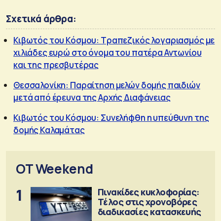
Σχετικά άρθρα:
Κιβωτός του Κόσμου: Τραπεζικός λογαριασμός με
χιλιάδες ευρώ στο όνομα του πατέρα Αντωνίου
και της πρεσβυτέρας
Θεσσαλονίκη: Παραίτηση μελών δομής παιδιών
μετά από έρευνα της Αρχής Διαφάνειας
Κιβωτός του Κόσμου: Συνελήφθη η υπεύθυνη της
δομής Καλαμάτας
OT Weekend
1
Πινακίδες κυκλοφορίας:
Τέλος στις χρονοβόρες
διαδικασίες κατασκευής