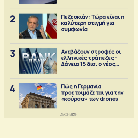
2
Πεζεσκιάν: Τώρα είναι η
καλύτερη στιγμή για
συμφωνία
3
Ανεβάζουν στροφές οι
ελληνικές τράπεζες -
Δάνεια 15 δισ. ο νέος
στόχος
4
Πώς η Γερμανία
προετοιμάζεται για την
«κούρσα» των drones