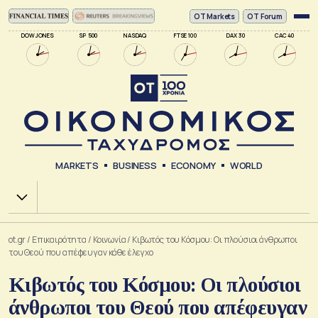
ΟΤ Markets
OT Forum
DOW JONES
SP 500
NASDAQ
FTSE 100
DAX 30
CAC 40
MARKETS
BUSINESS
ECONOMY
WORLD
Χ.Α.
ot.gr
/
Επικαιρότητα
/
Κοινωνία
/
Κιβωτός του Κόσμου: Οι πλούσιοι άνθρωποι
του Θεού που απέφευγαν κάθε έλεγχο
Κιβωτός του Κόσμου: Οι πλούσιοι
άνθρωποι του Θεού που απέφευγαν