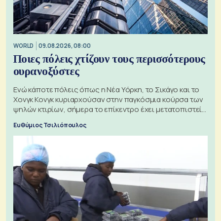
WORLD
09.08.2026, 08:00
Ποιες πόλεις χτίζουν τους περισσότερους
ουρανοξύστες
Ενώ κάποτε πόλεις όπως η Νέα Υόρκη, το Σικάγο και το
Χονγκ Κονγκ κυριαρχούσαν στην παγκόσμια κούρσα των
ψηλών κτιρίων, σήμερα το επίκεντρο έχει μετατοπιστεί
προς την Ασία
Ευθύμιος Τσιλιόπουλος