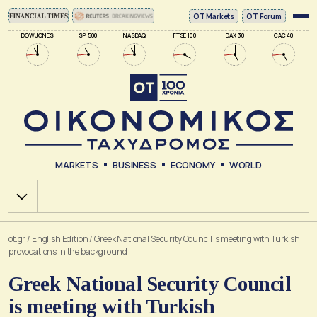
ΟΤ Markets
OT Forum
DOW JONES
SP 500
NASDAQ
FTSE 100
DAX 30
CAC 40
MARKETS
BUSINESS
ECONOMY
WORLD
Χ.Α.
ot.gr
/
English Edition
/
Greek National Security Council is meeting with Turkish
provocations in the background
Greek National Security Council
is meeting with Turkish