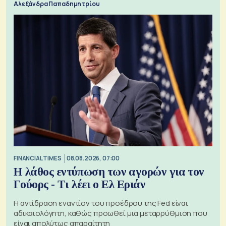
Αλεξάνδρα Παπαδημητρίου
FINANCIAL TIMES
08.08.2026, 07:00
Η λάθος εντύπωση των αγορών για τον
Γούορς - Τι λέει ο Ελ Εριάν
Η αντίδραση εναντίον του προέδρου της Fed είναι
αδικαιολόγητη, καθώς προωθεί μια μεταρρύθμιση που
είναι απολύτως απαραίτητη