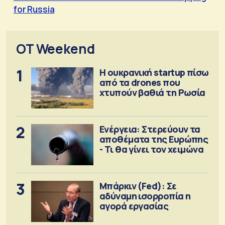
for Russia
OT Weekend
1
Η ουκρανική startup πίσω
από τα drones που
χτυπούν βαθιά τη Ρωσία
2
Ενέργεια: Στερεύουν τα
αποθέματα της Ευρώπης
- Τι θα γίνει τον χειμώνα
3
Μπάρκιν (Fed): Σε
αδύναμη ισορροπία η
αγορά εργασίας