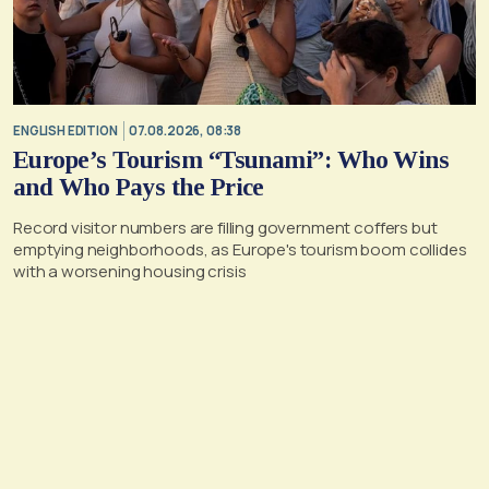
ENGLISH EDITION
07.08.2026, 08:38
Europe’s Tourism “Tsunami”: Who Wins
and Who Pays the Price
Record visitor numbers are filling government coffers but
emptying neighborhoods, as Europe's tourism boom collides
with a worsening housing crisis