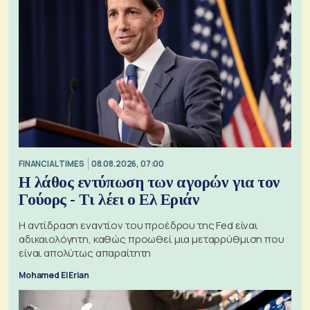
FINANCIAL TIMES
08.08.2026, 07:00
Η λάθος εντύπωση των αγορών για τον
Γούορς - Τι λέει ο Ελ Εριάν
Η αντίδραση εναντίον του προέδρου της Fed είναι
αδικαιολόγητη, καθώς προωθεί μια μεταρρύθμιση που
είναι απολύτως απαραίτητη
Mohamed El Erian