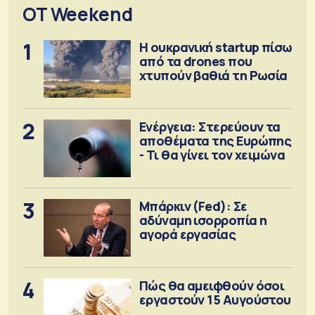
OT Weekend
1
Η ουκρανική startup πίσω
από τα drones που
χτυπούν βαθιά τη Ρωσία
2
Ενέργεια: Στερεύουν τα
αποθέματα της Ευρώπης
- Τι θα γίνει τον χειμώνα
3
Μπάρκιν (Fed): Σε
αδύναμη ισορροπία η
αγορά εργασίας
4
Πώς θα αμειφθούν όσοι
εργαστούν 15 Αυγούστου