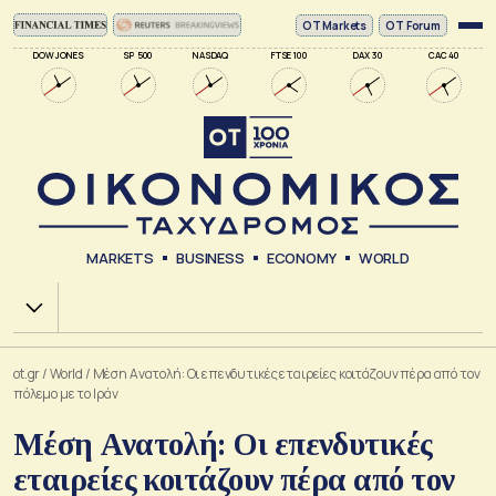
ΟΤ Markets
OT Forum
DOW JONES
SP 500
NASDAQ
FTSE 100
DAX 30
CAC 40
MARKETS
BUSINESS
ECONOMY
WORLD
Χ.Α.
ot.gr
/
World
/
Μέση Ανατολή: Οι επενδυτικές εταιρείες κοιτάζουν πέρα από τον
πόλεμο με το Ιράν
Μέση Ανατολή: Οι επενδυτικές
εταιρείες κοιτάζουν πέρα από τον