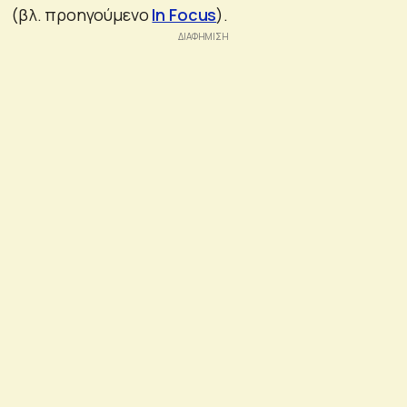
(βλ. προηγούμενο
In Focus
).