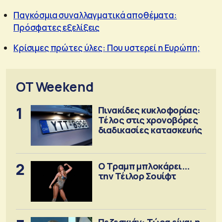
Παγκόσμια συναλλαγματικά αποθέματα:
Πρόσφατες εξελίξεις
Κρίσιμες πρώτες ύλες: Που υστερεί η Ευρώπη;
OT Weekend
1
Πινακίδες κυκλοφορίας:
Τέλος στις χρονοβόρες
διαδικασίες κατασκευής
2
Ο Τραμπ μπλοκάρει...
την Τέιλορ Σουίφτ
Πεζεσκιάν: Τώρα είναι η