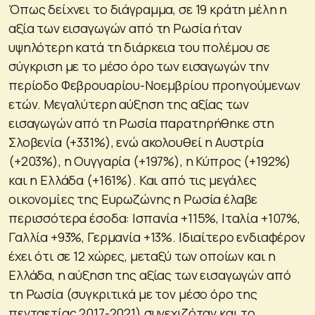
Όπως δείχνει το διάγραμμα, σε 19 κράτη μέλη η
αξία των εισαγωγών από τη Ρωσία ήταν
υψηλότερη κατά τη διάρκεια του πολέμου σε
σύγκριση με το μέσο όρο των εισαγωγών την
περίοδο Φεβρουαρίου-Νοεμβρίου προηγούμενων
ετών. Μεγαλύτερη αύξηση της αξίας των
εισαγωγών από τη Ρωσία παρατηρήθηκε στη
Σλοβενία (+331%), ενώ ακολουθεί η Αυστρία
(+203%), η Ουγγαρία (+197%), η Κύπρος (+192%)
και η Ελλάδα (+161%). Και από τις μεγάλες
οικονομίες της Ευρωζώνης η Ρωσία έλαβε
περισσότερα έσοδα: Ισπανία +115%, Ιταλία +107%,
Γαλλία +93%, Γερμανία +13%. Ιδιαίτερο ενδιαφέρον
έχει ότι σε 12 χώρες, μεταξύ των οποίων και η
Ελλάδα, η αύξηση της αξίας των εισαγωγών από
τη Ρωσία (συγκριτικά με τον μέσο όρο της
πενταετίας 2017-2021) συνεχιζόταν και το