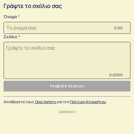
Γράψτε το σχόλιο σας
Όνομα
0 /50
Σχόλιο
0 /2000
Υποβολή σχολίου
Αποδέχεστε τους
Όροι Χρήσης
και την
Πολιτικη Απορρήτου