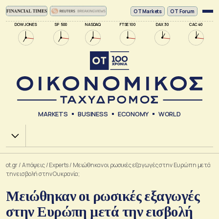
ΟΤ Markets
OT Forum
DOW JONES
SP 500
NASDAQ
FTSE 100
DAX 30
CAC 40
MARKETS
BUSINESS
ECONOMY
WORLD
Χ.Α.
ot.gr
/
Απόψεις
/
Experts
/
Μειώθηκαν οι ρωσικές εξαγωγές στην Ευρώπη μετά
την εισβολή στην Ουκρανία;
Μειώθηκαν οι ρωσικές εξαγωγές
στην Ευρώπη μετά την εισβολή