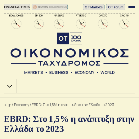
ΟΤ Markets
OT Forum
DOW JONES
SP 500
NASDAQ
FTSE 100
DAX 30
CAC 40
MARKETS
BUSINESS
ECONOMY
WORLD
Χ.Α.
ot.gr
/
Economy
/
EBRD: Στο 1,5% η ανάπτυξη στην Ελλάδα το 2023
EBRD: Στο 1,5% η ανάπτυξη στην
Ελλάδα το 2023