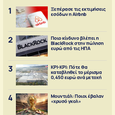
1
Ξεπέρασε τις εκτιμήσεις
εσόδων η Airbnb
2
Ποιο κίνδυνο βλέπει η
BlackRock στην πώληση
ευρώ από τις ΗΠΑ
3
ΚΡΙ-ΚΡΙ: Πότε θα
καταβληθεί το μέρισμα
0,450 ευρώ ανά μετοχή
4
Μουντιάλ: Ποιοι έβαλαν
«χρυσό γκολ»