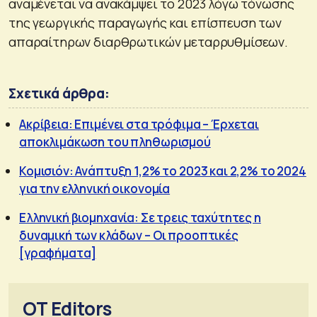
αναμένεται να ανακάμψει το 2023 λόγω τόνωσης
της γεωργικής παραγωγής και επίσπευση των
απαραίτηρων διαρθρωτικών μεταρρυθμίσεων.
Σχετικά άρθρα:
Ακρίβεια: Επιμένει στα τρόφιμα – Έρχεται
αποκλιμάκωση του πληθωρισμού
Κομισιόν: Ανάπτυξη 1,2% το 2023 και 2,2% το 2024
για την ελληνική οικονομία
Ελληνική βιομηχανία: Σε τρεις ταχύτητες η
δυναμική των κλάδων – Οι προοπτικές
[γραφήματα]
OT Editors