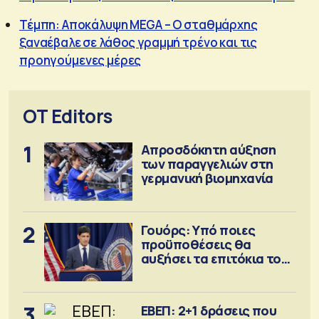
Τέμπη: Αποκάλυψη MEGA – Ο σταθμάρχης
ξαναέβαλε σε λάθος γραμμή τρένο και τις
προηγούμενες μέρες
OT Editors
1
Απροσδόκητη αύξηση
των παραγγελιών στη
γερμανική βιομηχανία
2
Γουόρς: Υπό ποιες
προϋποθέσεις θα
αυξήσει τα επιτόκια τον
Σεπτέμβριο
3
ΕΒΕΠ: 2+1 δράσεις που