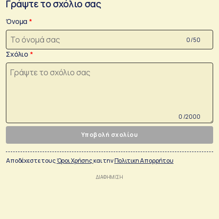
Γράψτε το σχόλιο σας
Όνομα
0 /50
Σχόλιο
0 /2000
Υποβολή σχολίου
Αποδέχεστε τους
Όροι Χρήσης
και την
Πολιτικη Απορρήτου