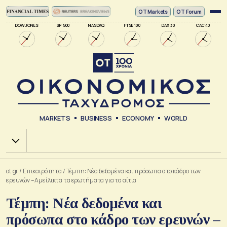
ΟΤ Markets
OT Forum
DOW JONES
SP 500
NASDAQ
FTSE 100
DAX 30
CAC 40
MARKETS
BUSINESS
ECONOMY
WORLD
Χ.Α.
ot.gr
/
Επικαιρότητα
/
Τέμπη: Νέα δεδομένα και πρόσωπα στο κάδρο των
ερευνών – Αμείλικτα τα ερωτήματα για τα αίτια
Τέμπη: Νέα δεδομένα και
πρόσωπα στο κάδρο των ερευνών –