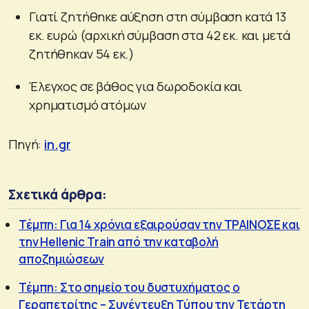
Γιατί ζητήθηκε αύξηση στη σύμβαση κατά 13
εκ. ευρώ (αρχική σύμβαση στα 42 εκ. και μετά
ζητήθηκαν 54 εκ.)
Έλεγχος σε βάθος για δωροδοκία και
χρηματισμό ατόμων
Πηγή:
in.gr
Σχετικά άρθρα:
Τέμπη: Για 14 χρόνια εξαιρούσαν την ΤΡΑΙΝΟΣΕ και
την Hellenic Train από την καταβολή
αποζημιώσεων
Τέμπη: Στο σημείο του δυστυχήματος ο
Γεραπετρίτης – Συνέντευξη Τύπου την Τετάρτη