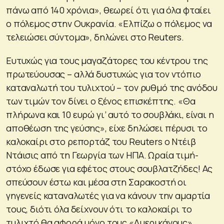
πάνω από 140 χρόνια», θεωρεί ότι για όλα φταίει
ο πόλεμος στην Ουκρανία. «Ελπίζω ο πόλεμος να
τελειώσει σύντομα», δηλώνει στο Reuters.
Ευτυχώς για τους μαγαζάτορες του κέντρου της
πρωτεύουσας – αλλά δυστυχώς για τον ντόπιο
καταναλωτή του τυλιχτού – τον ρυθμό της ανόδου
των τιμών τον δίνει ο ξένος επισκέπτης. «Θα
πλήρωνα και 10 ευρώ γι’ αυτό το σουβλάκι, είναι η
αποθέωση της γεύσης», είχε δηλώσει πέρυσι το
καλοκαίρι στο ρεπορτάζ του Reuters ο Ντέιβ
Ντάισις από τη Γεωργία των ΗΠΑ. Ωραία τιμή-
στόχο έδωσε για εφέτος στους σουβλατζήδες! Ας
σπεύσουν έστω και μέσα στη Σαρακοστή οι
γηγενείς καταναλωτές για να κάνουν την αμαρτία
τους, διότι όλα δείχνουν ότι το καλοκαίρι το
τυλιχτό θα αφορά μόνο τους «Αμερικάνους».