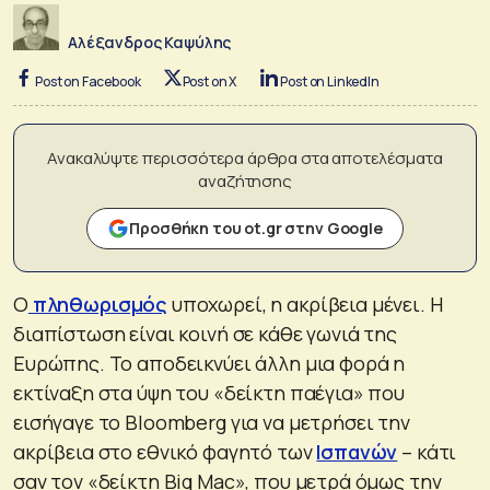
Αλέξανδρος Καψύλης
Post on Facebook
Post on X
Post on LinkedIn
Ανακαλύψτε περισσότερα άρθρα στα αποτελέσματα
αναζήτησης
Προσθήκη του ot.gr στην Google
Ο
πληθωρισμός
υποχωρεί, η ακρίβεια μένει. Η
διαπίστωση είναι κοινή σε κάθε γωνιά της
Ευρώπης. Το αποδεικνύει άλλη μια φορά η
εκτίναξη στα ύψη του «δείκτη παέγια» που
εισήγαγε το Bloomberg για να μετρήσει την
ακρίβεια στο εθνικό φαγητό των
Ισπανών
– κάτι
σαν τον «δείκτη Big Mac», που μετρά όμως την