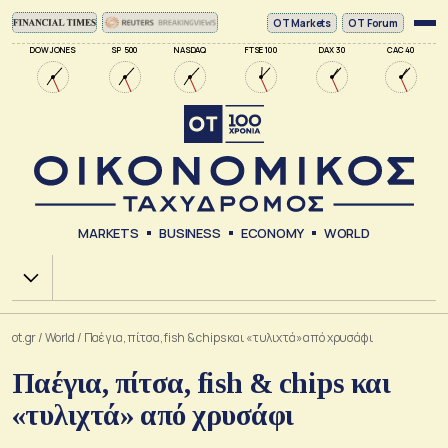
ΟΤ Markets
OT Forum
DOW JONES
SP 500
NASDAQ
FTSE 100
DAX 30
CAC 40
MARKETS
BUSINESS
ECONOMY
WORLD
Χ.Α.
ot.gr
/
World
/
Παέγια, πίτσα, fish & chips και «τυλιχτά» από χρυσάφι
Παέγια, πίτσα, fish & chips και
«τυλιχτά» από χρυσάφι