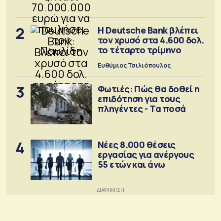
2
Η Deutsche Bank βλέπει
τον χρυσό στα 4.600 δολ.
το τέταρτο τρίμηνο
Ευθύμιος Τσιλιόπουλος
3
Φωτιές: Πώς θα δοθεί η
επιδότηση για τους
πληγέντες - Τα ποσά
4
Νέες 8.000 θέσεις
εργασίας για ανέργους
55 ετών και άνω