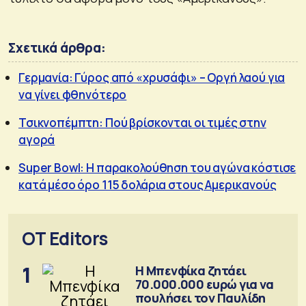
Σχετικά άρθρα:
Γερμανία: Γύρος από «χρυσάφι» – Οργή λαού για
να γίνει φθηνότερο
Τσικνοπέμπτη: Πού βρίσκονται οι τιμές στην
αγορά
Super Bowl: Η παρακολούθηση του αγώνα κόστισε
κατά μέσο όρο 115 δολάρια στους Αμερικανούς
OT Editors
1
Η Μπενφίκα ζητάει
70.000.000 ευρώ για να
πουλήσει τον Παυλίδη