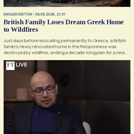
ENGLISH EDITION
06.08.2026, 21:31
British Family Loses Dream Greek Home
to Wildfires
Just days before relocating permanently to Greece, a British
family's newly renovated home in the Peloponnese was
destroyed by wildfires, ending a decade-long plan for a new
life, according to a report by the UK's Mirror