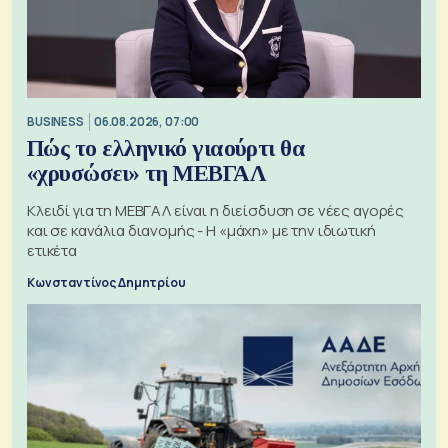
BUSINESS
06.08.2026, 07:00
Πώς το ελληνικό γιαούρτι θα
«χρυσώσει» τη ΜΕΒΓΑΛ
Κλειδί για τη ΜΕΒΓΑΛ είναι η διείσδυση σε νέες αγορές
και σε κανάλια διανομής - Η «μάχη» με την ιδιωτική
ετικέτα
Κωνσταντίνος Δημητρίου