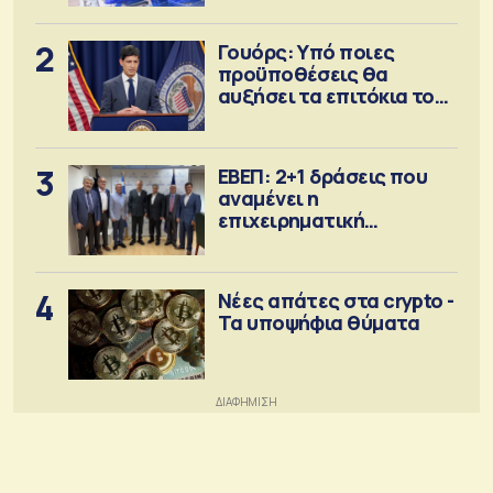
2
Γουόρς: Υπό ποιες
προϋποθέσεις θα
αυξήσει τα επιτόκια τον
Σεπτέμβριο
3
ΕΒΕΠ: 2+1 δράσεις που
αναμένει η
επιχειρηματική
κοινότητα
4
Νέες απάτες στα crypto -
Τα υποψήφια θύματα