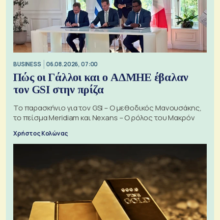
BUSINESS
06.08.2026, 07:00
Πώς οι Γάλλοι και ο ΑΔΜΗΕ έβαλαν
τον GSI στην πρίζα
Το παρασκήνιο για τον GSI – Ο μεθοδικός Μανουσάκης,
το πείσμα Meridiam και Nexans – Ο ρόλος του Μακρόν
Χρήστος Κολώνας