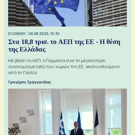
ECONOMY
06.08.2026, 16:30
Στα 18,8 τρισ. το ΑΕΠ της ΕΕ - Η θέση
της Ελλάδας
Με βάση το ΑΕΠ, η Γερμανία είχε τη μεγαλύτερη
οικονομία μεταξύ των χωρών της ΕΕ, ακολουθούμενη
από τη Γαλλία
Γρηγόρης Τραγγανίδας