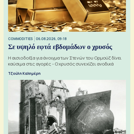
COMMODITIES
06.08.2026, 09:18
Σε υψηλό εφτά εβδομάδων ο χρυσός
Η αισιοδοξία για άνοιγμα των Στενών του Ορμούζ δίνει
καύσιμα στις αγορές - Ο χρυσός συνεχίζει ανοδικά
Τζούλη Καλημέρη