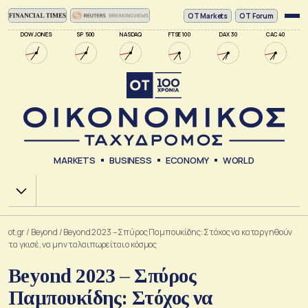
ΟΤ Markets
OT Forum
DOW JONES
SP 500
NASDAQ
FTSE 100
DAX 30
CAC 40
MARKETS
BUSINESS
ECONOMY
WORLD
Χ.Α.
ot.gr
/
Beyond
/
Beyond 2023 – Σπύρος Παμπουκίδης: Στόχος να καταργηθούν
τα γκισέ, να μην ταλαιπωρείται ο κόσμος
Beyond 2023 – Σπύρος
Παμπουκίδης: Στόχος να