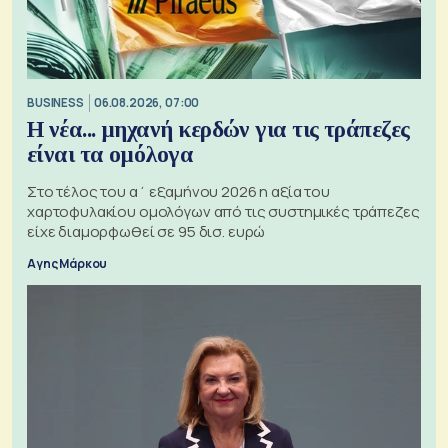
BUSINESS
06.08.2026, 07:00
Η νέα... μηχανή κερδών για τις τράπεζες
είναι τα ομόλογα
Στο τέλος του α΄ εξαμήνου 2026 η αξία του
χαρτοφυλακίου ομολόγων από τις συστημικές τράπεζες
είχε διαμορφωθεί σε 95 δισ. ευρώ
Αγης Μάρκου