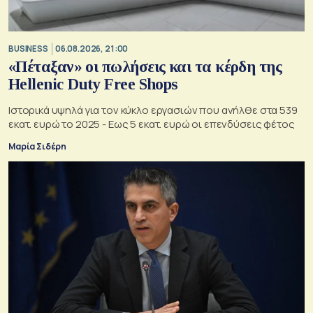
BUSINESS
06.08.2026, 21:00
«Πέταξαν» οι πωλήσεις και τα κέρδη της
Hellenic Duty Free Shops
Ιστορικά υψηλά για τον κύκλο εργασιών που ανήλθε στα 539
εκατ. ευρώ το 2025 - Εως 5 εκατ. ευρώ οι επενδύσεις φέτος
Μαρία Σιδέρη