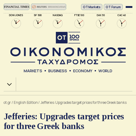
ΟΤ Markets
OT Forum
DOW JONES
SP 500
NASDAQ
FTSE 100
DAX 30
CAC 40
MARKETS
BUSINESS
ECONOMY
WORLD
Χ.Α.
ot.gr
/
English Edition
/
Jefferies: Upgrades target prices for three Greek banks
Jefferies: Upgrades target prices
for three Greek banks