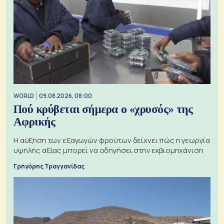
WORLD
09.08.2026, 08:00
Πού κρύβεται σήμερα ο «χρυσός» της
Αφρικής
Η αύξηση των εξαγωγών φρούτων δείχνει πώς η γεωργία
υψηλής αξίας μπορεί να οδηγήσει στην εκβιομηχάνιση
Γρηγόρης Τραγγανίδας