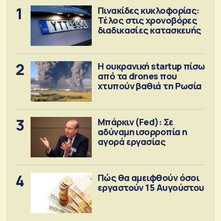
1
Πινακίδες κυκλοφορίας:
Τέλος στις χρονοβόρες
διαδικασίες κατασκευής
2
Η ουκρανική startup πίσω
από τα drones που
χτυπούν βαθιά τη Ρωσία
3
Μπάρκιν (Fed): Σε
αδύναμη ισορροπία η
αγορά εργασίας
4
Πώς θα αμειφθούν όσοι
εργαστούν 15 Αυγούστου