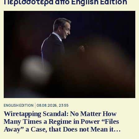
Περισσότερα από English Edition
ENGLISH EDITION
08.08.2026, 23:55
Wiretapping Scandal: No Matter How
Many Times a Regime in Power “Files
Away” a Case, that Does not Mean it
Cannot, and Should not, be Reopened