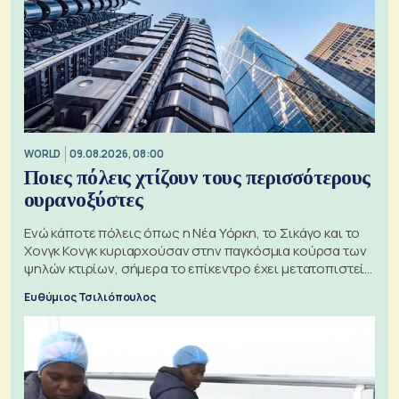
WORLD
09.08.2026, 08:00
Ποιες πόλεις χτίζουν τους περισσότερους
ουρανοξύστες
Ενώ κάποτε πόλεις όπως η Νέα Υόρκη, το Σικάγο και το
Χονγκ Κονγκ κυριαρχούσαν στην παγκόσμια κούρσα των
ψηλών κτιρίων, σήμερα το επίκεντρο έχει μετατοπιστεί
προς την Ασία
Ευθύμιος Τσιλιόπουλος