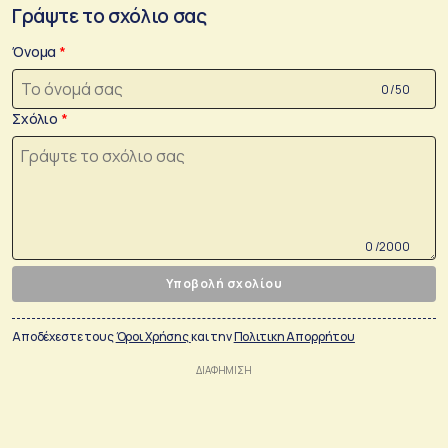
Γράψτε το σχόλιο σας
Όνομα
0 /50
Σχόλιο
0 /2000
Υποβολή σχολίου
Αποδέχεστε τους
Όροι Χρήσης
και την
Πολιτικη Απορρήτου