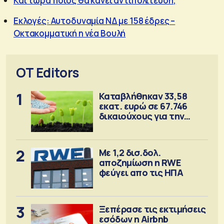
Και τώρα ποιος θα κάνει αντιπολίτευση;
Εκλογές: Αυτοδυναμία ΝΔ με 158 έδρες –
Οκτακομματική η νέα Βουλή
OT Editors
1
Καταβλήθηκαν 33,58
εκατ. ευρώ σε 67.746
δικαιούχους για την
αγορά λιπασμάτων
2
Με 1,2 δισ.δολ.
αποζημίωση η RWE
φεύγει απο τις ΗΠΑ
3
Ξεπέρασε τις εκτιμήσεις
εσόδων η Airbnb