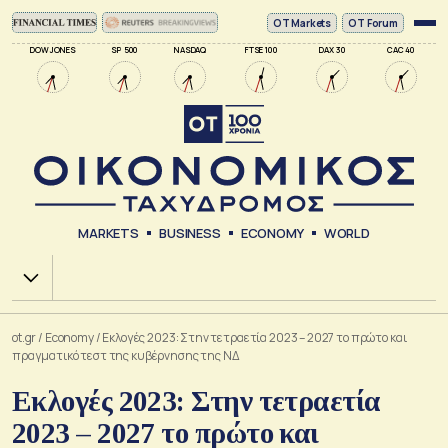
ΟΤ Markets
OT Forum
DOW JONES
SP 500
NASDAQ
FTSE 100
DAX 30
CAC 40
MARKETS
BUSINESS
ECONOMY
WORLD
Χ.Α.
ot.gr
/
Economy
/
Εκλογές 2023: Στην τετραετία 2023 – 2027 το πρώτο και
πραγματικό τεστ της κυβέρνησης της ΝΔ
Εκλογές 2023: Στην τετραετία
2023 – 2027 το πρώτο και