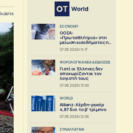
World
λιάστε
ECONOMY
ΟΟΣΑ:
«Πρωταθλήτρια» στη
μείωση εισοδήματος η
Ελλάδα
07.08.2026 | 14:17
ΦΟΡΟΛΟΓΙΚΑ ΝΕΑ & EΙΔΗΣΕΙΣ
Γιατί οι Έλληνες δεν
αποχωρίζονται τον
λογιστή τους
07.08.2026 | 13:00
WORLD
Allianz: Κέρδη-ρεκόρ
4,87 δισ. το β' τρίμηνο
07.08.2026 | 12:06
ΣΥΝΑΛΛΑΓΜΑ