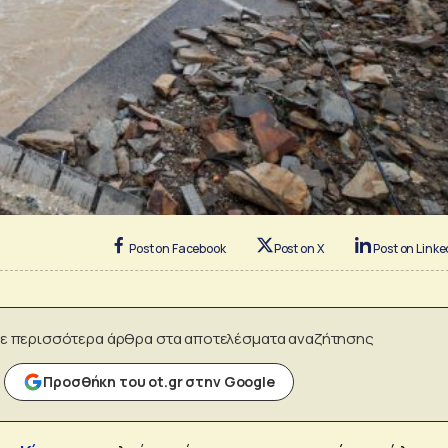
Post on Facebook
Post on X
Post on Linke
ε περισσότερα άρθρα στα αποτελέσματα αναζήτησης
Προσθήκη του ot.gr στην Google