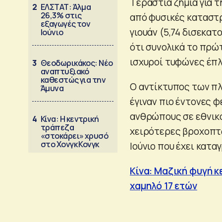
Tεράστια ζημιά για τ
2
ΕΛΣΤΑΤ: Άλμα
26,3% στις
από φυσικές καταστρ
εξαγωγές τον
γιουάν (5,74 δισεκατ
Ιούνιο
ότι συνολικά το πρώτ
ισχυροί τυφώνες έπλ
3
Θεοδωρικάκος: Νέο
αναπτυξιακό
καθεστώς για την
Ο αντίκτυπος των πλ
Άμυνα
έγιναν πιο έντονες 
ανθρώπους σε εθνικό 
4
Κίνα: Η κεντρική
τράπεζα
χειρότερες βροχοπτ
«στοκάρει» χρυσό
στο Χονγκ Κονγκ
Ιούνιο που έχει κατ
Κίνα: Μαζική φυγή κ
χαμηλό 17 ετών