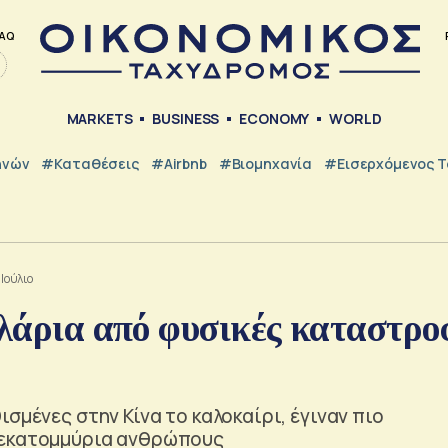
AQ
MARKETS
BUSINESS
ECONOMY
WORLD
ηνών
#Καταθέσεις
#Airbnb
#Βιομηχανία
#εισερχόμενος Τ
 Ιούλιο
ολάρια από φυσικές καταστρο
σμένες στην Κίνα το καλοκαίρι, έγιναν πιο
 εκατομμύρια ανθρώπους