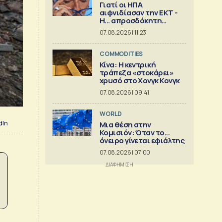
Γιατί οι ΗΠΑ
αιφνιδίασαν την ΕΚΤ -
Η... απροσδόκητη
κίνηση
07.08.2026 | 11:23
COMMODITIES
Κίνα: Η κεντρική
τράπεζα «στοκάρει»
χρυσό στο Χονγκ Κονγκ
07.08.2026 | 09:41
WORLD
dIn
Μια θέση στην
Κομισιόν: Όταν το...
όνειρο γίνεται εφιάλτης
07.08.2026 | 07:00