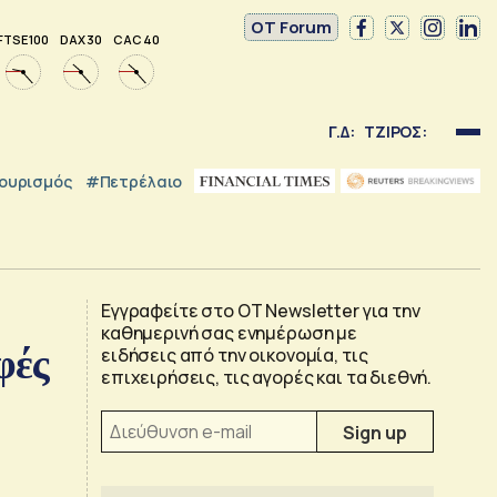
OT Forum
FTSE 100
DAX 30
CAC 40
Γ.Δ:
ΤΖΙΡΟΣ:
ουρισμός
#Πετρέλαιο
Εγγραφείτε στο OT Newsletter για την
καθημερινή σας ενημέρωση με
φές
ειδήσεις από την οικονομία, τις
επιχειρήσεις, τις αγορές και τα διεθνή.