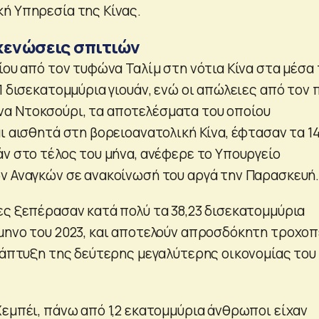
ή Υπηρεσία της Κίνας.
κενώσεις σπιτιών
ίου από τον τυφώνα Ταλίμ στη νότια Κίνα στα μέσα
1 δισεκατομμύρια γιουάν, ενώ οι απώλειες από τον 
α Ντοκσούρι, τα αποτελέσματα του οποίου
ι αισθητά στη βορειοανατολική Κίνα, έφτασαν τα 14
άν στο τέλος του μήνα, ανέφερε το Υπουργείο
ν Αναγκών σε ανακοίνωσή του αργά την Παρασκευή
ες ξεπέρασαν κατά πολύ τα 38,23 δισεκατομμύρια
μηνο του 2023, και αποτελούν απροσδόκητη τροχο
ανάπτυξη της δεύτερης μεγαλύτερης οικονομίας του
Χεμπέι, πάνω από 1,2 εκατομμύρια άνθρωποι είχαν