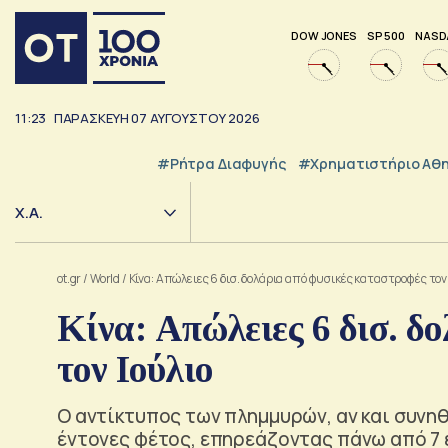
DOW JONES
SP 500
NASD
11:23
ΠΑΡΑΣΚΕΥΗ
07
ΑΥΓΟΥΣΤΟΥ
2026
#ρήτρα Διαφυγής
#Χρηματιστήριο Αθ
Χ.Α.
ot.gr
/
World
/
Κίνα: Απώλειες 6 δισ. δολάρια από φυσικές καταστροφές τον
Κίνα: Απώλειες 6 δισ. δ
τον Ιούλιο
Ο αντίκτυπος των πλημμυρών, αν και συνηθι
έντονες φέτος, επηρεάζοντας πάνω από 7