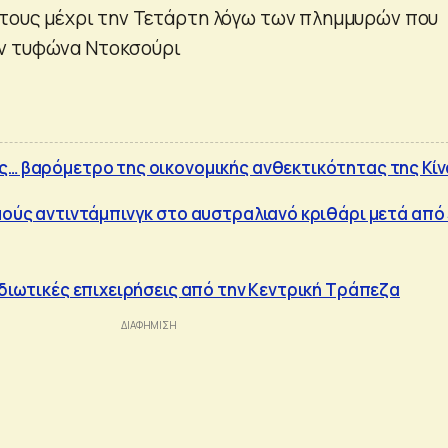
 τους μέχρι την Τετάρτη λόγω των πλημμυρών που
ν τυφώνα Ντοκσούρι
ς… βαρόμετρο της οικονομικής ανθεκτικότητας της Κί
σμούς αντιντάμπινγκ στο αυστραλιανό κριθάρι μετά από
ιδιωτικές επιχειρήσεις από την Κεντρική Τράπεζα