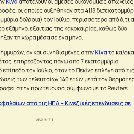
ην
Κίνα
αποτελούν οι άμεσες οικονομικές απώλειες
οφές, οι οποίες αυξήθηκαν στα 41,18 δισεκατομμύρ
ομμύρια δολάρια) τον Ιούλιο, περισσότερο από ό,τι 
ο εξάμηνο, εξαιτίας της κακοκαιρίας, καθώς δύο
ηξαν τη χώρα μέσα σε ένα μήνα.
ημμυρών, αν και συνηθισμένες στην
Κίνα
το καλοκα
φέτος, επηρεάζοντας πάνω από 7 εκατομμύρια
επίπεδο τον Ιούλιο, όταν το Πεκίνο επλήγη από τι
ώσεις των τελευταίων 140 ετών μετά τον θερμότε
αγραφεί στην πρωτεύουσα, σύμφωνα με το Reuters.
εφαλαίων από τις ΗΠΑ – Κινεζικές επενδύσεις σε