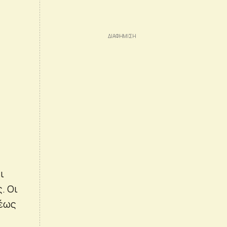
ι
. Οι
 έως