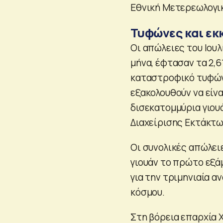
Εθνική Μετερεωλογικ
Τυφώνες και εκ
Οι απώλειες του Ιουλ
μήνα, έφτασαν τα 2,6
καταστροφικό τυφών
εξακολουθούν να είνα
δισεκατομμύρια γιου
Διαχείρισης Εκτάκτω
Οι συνολικές απώλει
γιουάν το πρώτο εξά
για την τριμηνιαία 
κόσμου.
Στη βόρεια επαρχία 