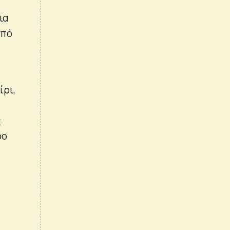
ια
από
ίρι,
ς
ρο