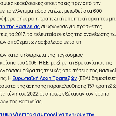
μιες κεφαλαιακές απαιτήσεις πριν από την
με το έλλειμμα τώρα να έχει μειωθεί στα 600
νέφερε σήμερα, η τραπεζική εποπτική αρχή του μπ
πή της Βασιλείας
συμφώνησε για πρόσθετες
εις το 2017, το τελευταίο σκέλος της ανανέωσης τ
ών αποθεμάτων ασφαλείας μετά τη
ν κατά τη διάρκεια της παγκόσμιας
ίσης του 2008. Η ΕΕ, μαζί με τη Βρετανία και τις
 εντάσσει τώρα τις τελικές απαιτήσεις της Βασιλε
της. Η
Ευρωπαϊκή Αρχή Τραπεζών
(EBA) δημοσίευσ
λέσματα της άσκησης παρακολούθησης 157 τραπεζ
τα τέλη του 2022, οι οποίες εξέτασαν τον τρόπο
ων της Βασιλείας.
Tα υψηλά επιτόκια μπορεί να πλήξουν την