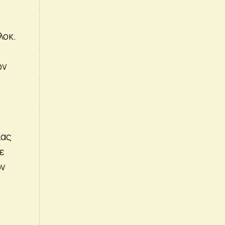
λοκ.
ων
ίας
ε
ών