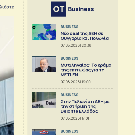
λιάστε
Business
BUSINESS
Νέο deal της ΔΕΗ σε
Ουγγαρία και Πολωνία
07.08.2026 | 20:36
BUSINESS
Μυτιληναίος: Το κράμα
της επιτυχίας για τη
METLEN
07.08.2026 | 19:00
BUSINESS
Στην Πολωνία η ΔΕΗ με
την στήριξη της
Deloitte Ελλάδος
07.08.2026 | 17:01
BUSINESS