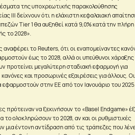
ελέσματα της υποχρεωτικής παρακολούθησης
ίας ΙΙΙ δείχνουν ότι η ελάχιστη κεφαλαιακή απαίτησ
εζών Tier 1 θα αυξηθεί κατά 9,0% κατά την πλήρη
ς το 2028».
ς αναφέρει το Reuters, ότι οι εναπομείναντες κανό
αρμοστούν έως το 2028, αλλά οι υπεύθυνοι χάραξης
ουν προτείνει μεγαλύτερη σταδιακή εφαρμογή για
 κανόνες και προσωρινές εξαιρέσεις για άλλους. Οι
α εφαρμοστούν στην ΕΕ από τον Ιανουάριο του 2025
ες πρότειναν να ξεκινήσουν το «Basel Endgame» έξ
α το ολοκληρώσουν το 2028, αν και οι ρυθμιστικές
ν μια έντονη αντίδραση από τις τράπεζες που λένε