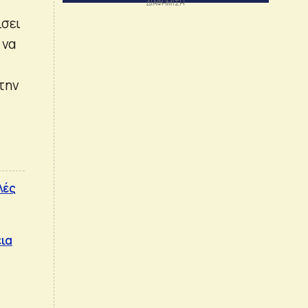
ίσει
 να
 την
λές
εια