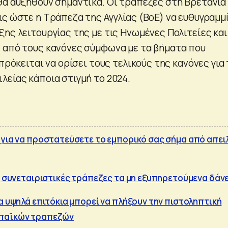
θα αυξηθούν σημαντικά. Οι τράπεζες στη Βρετανία
ις ώστε η Τράπεζα της Αγγλίας (BoE) να ευθυγραμμ
ης λειτουργίας της με τις Ηνωμένες Πολιτείες και
 από τους κανόνες σύμφωνα με τα βήματα που
 πρόκειται να ορίσει τους τελικούς της κανόνες για
λείας κάποια στιγμή το 2024.
 για να προστατεύσετε το εμπορικό σας σήμα από απει
ις συνεταιριστικές τράπεζες τα μη εξυπηρετούμενα δάν
α υψηλά επιτόκια μπορεί να πλήξουν την πιστοληπτική
ωπαϊκών τραπεζών