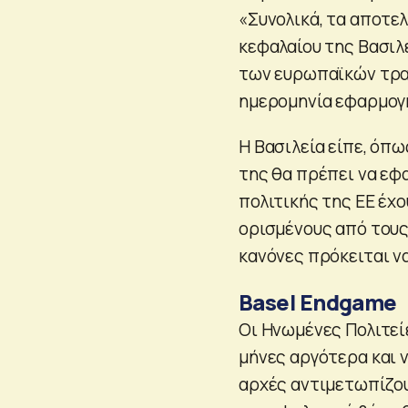
«Συνολικά, τα αποτ
κεφαλαίου της Βασιλε
των ευρωπαϊκών τραπ
ημερομηνία εφαρμογή
Η Βασιλεία είπε, όπω
της θα πρέπει να εφ
πολιτικής της ΕΕ έχ
ορισμένους από τους
κανόνες πρόκειται ν
Βasel Endgame
Οι Ηνωμένες Πολιτεί
μήνες αργότερα και ν
αρχές αντιμετωπίζου