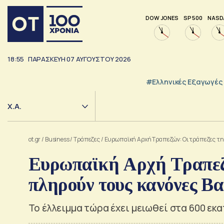
DOW JONES
SP 500
NASD
18:55
ΠΑΡΑΣΚΕΥΗ
07
ΑΥΓΟΥΣΤΟΥ
2026
#Ελληνικές Εξαγωγές
Χ.Α.
ot.gr
/
Business
/
Τράπεζες
/
Ευρωπαϊκή Αρχή Τραπεζών: Οι τράπεζες της
Ευρωπαϊκή Αρχή Τραπεζώ
πληρούν τους κανόνες Βα
Το έλλειμμα τώρα έχει μειωθεί στα 600 εκ