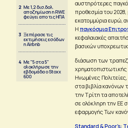
αυστηρότερες παγκόσ
2
Με 1,2 δισ.δολ.
προθεσμία του 2028, 
αποζημίωση η RWE
φεύγει απο τις ΗΠΑ
εκατομμύρια ευρώ, α
Η
παγκόσμια Επιτρο
3
Ξεπέρασε τις
κεφαλαιακές απαιτήσ
εκτιμήσεις εσόδων
η Airbnb
βασικών υποχρεωτικ
διάσωση των τραπεζώ
4
Με "5 στα 5"
ολοκλήρωσε την
χρηματοπιστωτικής κρ
εβδομάδα ο Stoxx
600
Ηνωμένες Πολιτείες,
στα βιβλία κανόνων 
την Τρίτη τα αποτε
σε ολόκληρη την ΕΕ σ
εφαρμογής Των κανόν
Standard & Poor’s: 