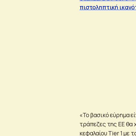
πιστοληπτική ικαν
«Το βασικό εύρημα εί
τράπεζες της ΕΕ θα 
κεφαλαίου Tier 1 με 