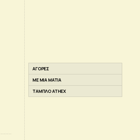
ΑΓΟΡΕΣ
ΜΕ ΜΙΑ ΜΑΤΙΑ
ΤΑΜΠΛΟ ATHEX