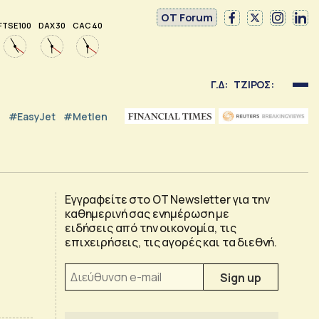
OT Forum
FTSE 100
DAX 30
CAC 40
Γ.Δ:
ΤΖΙΡΟΣ:
#EasyJet
#Metlen
Εγγραφείτε στο OT Newsletter για την
καθημερινή σας ενημέρωση με
ειδήσεις από την οικονομία, τις
επιχειρήσεις, τις αγορές και τα διεθνή.