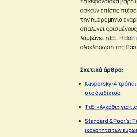
τα κεφαλαιακά βάρη 
ασκούν επίσης πιέσε
την ημερομηνία έναρξ
απαλύνει ορισμένους
λαμβάνει η ΕΕ. Η BoE
ολοκλήρωση της Βασι
Σχετικά άρθρα:
Kaspersky: 4 τρόποι
στο διαδίκτυο
ΤτΕ: «Αγκάθι» για τ
Standard & Poor’s: T
ικανότητα των ευρ