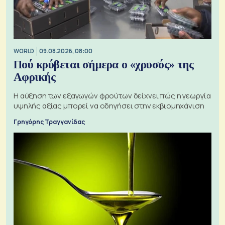
WORLD
09.08.2026, 08:00
Πού κρύβεται σήμερα ο «χρυσός» της
Αφρικής
Η αύξηση των εξαγωγών φρούτων δείχνει πώς η γεωργία
υψηλής αξίας μπορεί να οδηγήσει στην εκβιομηχάνιση
Γρηγόρης Τραγγανίδας