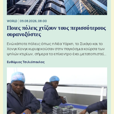
WORLD
09.08.2026, 08:00
Ποιες πόλεις χτίζουν τους περισσότερους
ουρανοξύστες
Ενώ κάποτε πόλεις όπως η Νέα Υόρκη, το Σικάγο και το
Χονγκ Κονγκ κυριαρχούσαν στην παγκόσμια κούρσα των
ψηλών κτιρίων, σήμερα το επίκεντρο έχει μετατοπιστεί
προς την Ασία
Ευθύμιος Τσιλιόπουλος