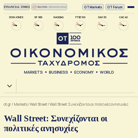
ΟΤ Markets
OT Forum
DOW JONES
SP 500
NASDAQ
FTSE 100
DAX 30
CAC 40
MARKETS
BUSINESS
ECONOMY
WORLD
Χ.Α.
ot.gr
/
Markets
/
Wall Street
/
Wall Street: Συνεχίζονται οι πολιτικές ανησυχίες
Wall Street: Συνεχίζονται οι
πολιτικές ανησυχίες