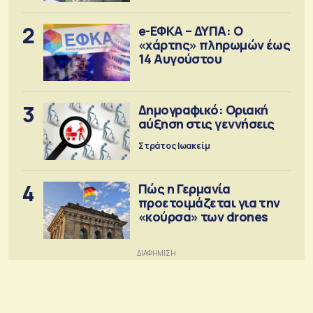
2
e-ΕΦΚΑ – ΔΥΠΑ: Ο
«χάρτης» πληρωμών έως
14 Αυγούστου
3
Δημογραφικό: Οριακή
αύξηση στις γεννήσεις
Στράτος Ιωακείμ
4
Πώς η Γερμανία
προετοιμάζεται για την
«κούρσα» των drones