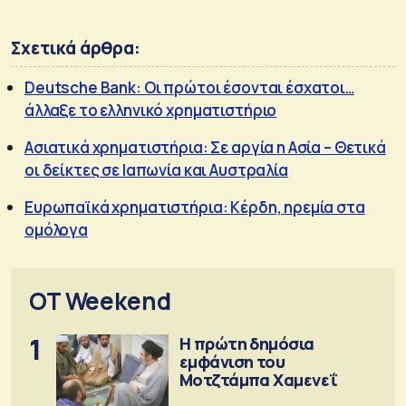
Σχετικά άρθρα:
Deutsche Bank: Οι πρώτοι έσονται έσχατοι…
άλλαξε το ελληνικό χρηματιστήριο
Ασιατικά χρηματιστήρια: Σε αργία η Ασία – Θετικά
οι δείκτες σε Ιαπωνία και Αυστραλία
Ευρωπαϊκά χρηματιστήρια: Κέρδη, ηρεμία στα
ομόλογα
OT Weekend
1
Η πρώτη δημόσια
εμφάνιση του
Μοτζτάμπα Χαμενεΐ