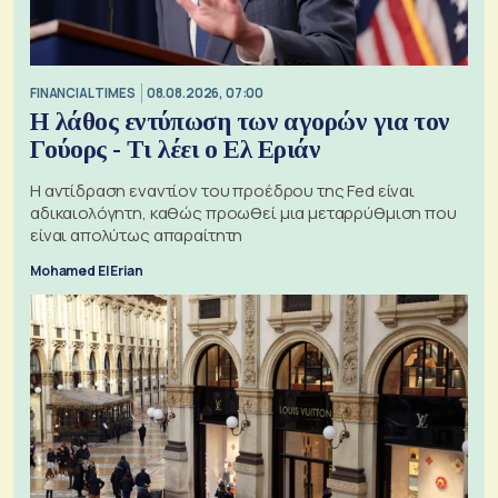
FINANCIAL TIMES
08.08.2026, 07:00
Η λάθος εντύπωση των αγορών για τον
Γούορς - Τι λέει ο Ελ Εριάν
Η αντίδραση εναντίον του προέδρου της Fed είναι
αδικαιολόγητη, καθώς προωθεί μια μεταρρύθμιση που
είναι απολύτως απαραίτητη
Mohamed El Erian