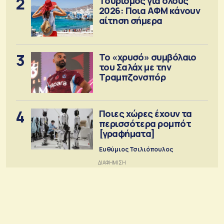
2
Τουρισμός για όλους
2026: Ποια ΑΦΜ κάνουν
αίτηση σήμερα
3
Το «χρυσό» συμβόλαιο
του Σαλάχ με την
Τραμπζονσπόρ
4
Ποιες χώρες έχουν τα
περισσότερα ρομπότ
[γραφήματα]
Ευθύμιος Τσιλιόπουλος