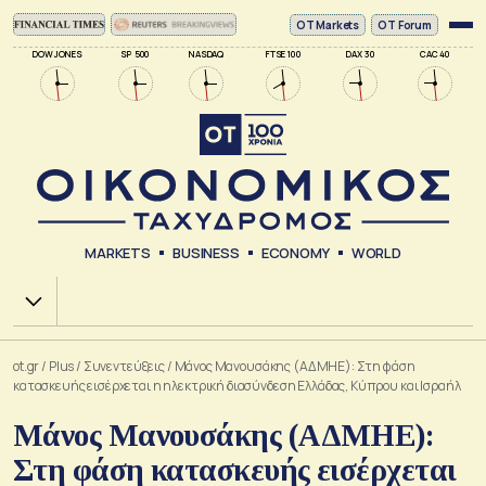
ΟΤ Markets
OT Forum
DOW JONES
SP 500
NASDAQ
FTSE 100
DAX 30
CAC 40
MARKETS
BUSINESS
ECONOMY
WORLD
Χ.Α.
ot.gr
/
Plus
/
Συνεντεύξεις
/
Μάνος Μανουσάκης (ΑΔΜΗΕ): Στη φάση
κατασκευής εισέρχεται η ηλεκτρική διασύνδεση Ελλάδας, Κύπρου και Ισραήλ
Μάνος Μανουσάκης (ΑΔΜΗΕ):
Στη φάση κατασκευής εισέρχεται