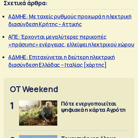
Σχετικά άρθρα:
ΑΔΜΗΕ: Με ταχείς ρυθμούς προχωρά η ηλεκτρική
διασύνδεση Κρήτης – Αττικής
ΑΠΕ: Έρχονται μεγαλύτερες περικοπές
«πράσινης» ενέργειας, ελλείψει ηλεκτρικού χώρου
ΑΔΜΗΕ: Επιταχύνεται η δεύτερη ηλεκτρική
διασύνδεση Ελλάδας – Ιταλίας [χάρτης]
OT Weekend
1
Πότε ενεργοποιείται
ψηφιακά η κάρτα Αγρότη