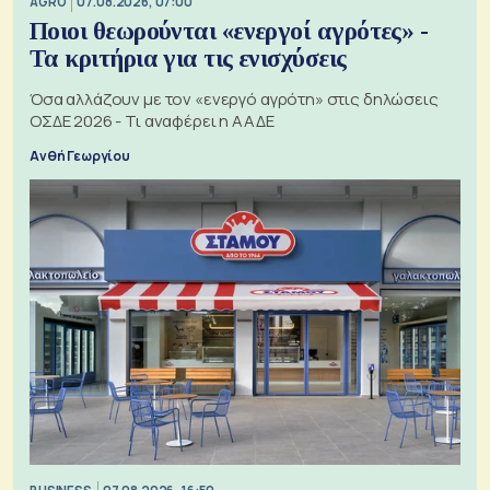
AGRO
07.08.2026, 07:00
Ποιοι θεωρούνται «ενεργοί αγρότες» -
Τα κριτήρια για τις ενισχύσεις
Όσα αλλάζουν με τον «ενεργό αγρότη» στις δηλώσεις
ΟΣΔΕ 2026 - Τι αναφέρει η ΑΑΔΕ
Ανθή Γεωργίου