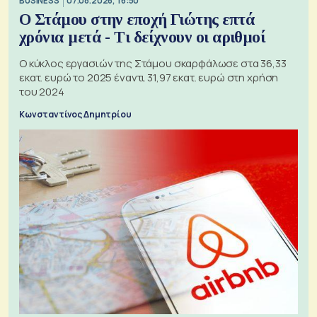
BUSINESS
07.08.2026, 16:50
Ο Στάμου στην εποχή Γιώτης επτά
χρόνια μετά - Τι δείχνουν οι αριθμοί
Ο κύκλος εργασιών της Στάμου σκαρφάλωσε στα 36,33
εκατ. ευρώ το 2025 έναντι 31,97 εκατ. ευρώ στη χρήση
του 2024
Κωνσταντίνος Δημητρίου