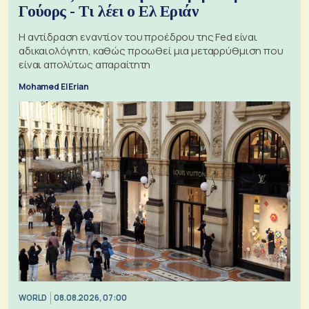
Γούορς - Τι λέει ο Ελ Εριάν
Η αντίδραση εναντίον του προέδρου της Fed είναι
αδικαιολόγητη, καθώς προωθεί μια μεταρρύθμιση που
είναι απολύτως απαραίτητη
Mohamed El Erian
WORLD
08.08.2026, 07:00