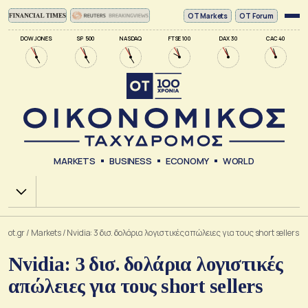
ΟΤ Markets
OT Forum
DOW JONES
SP 500
NASDAQ
FTSE 100
DAX 30
CAC 40
MARKETS
BUSINESS
ECONOMY
WORLD
Χ.Α.
ot.gr
/
Markets
/
Νvidia: 3 δισ. δολάρια λογιστικές απώλειες για τους short sellers
Νvidia: 3 δισ. δολάρια λογιστικές
απώλειες για τους short sellers