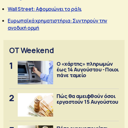
Wall Street: Αφομοιώνει το ράλι
Ευρωπαϊκά χρηματιστήρια: Συντηρούν την
ανοδική ορμή
OT Weekend
1
Ο «χάρτης» πληρωμών
έως 14 Αυγούστου - Ποιοι
πάνε ταμείο
2
Πώς θα αμειφθούν όσοι
εργαστούν 15 Αυγούστου