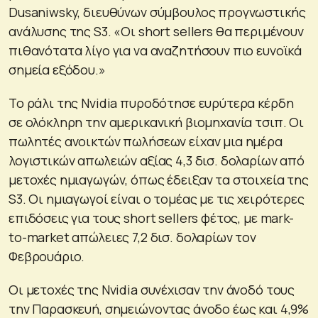
Dusaniwsky, διευθύνων σύμβουλος προγνωστικής
ανάλυσης της S3. «Οι short sellers θα περιμένουν
πιθανότατα λίγο για να αναζητήσουν πιο ευνοϊκά
σημεία εξόδου.»
Το ράλι της Nvidia πυροδότησε ευρύτερα κέρδη
σε ολόκληρη την αμερικανική βιομηχανία τσιπ. Οι
πωλητές ανοικτών πωλήσεων είχαν μια ημέρα
λογιστικών απωλειών αξίας 4,3 δισ. δολαρίων από
μετοχές ημιαγωγών, όπως έδειξαν τα στοιχεία της
S3. Οι ημιαγωγοί είναι ο τομέας με τις χειρότερες
επιδόσεις για τους short sellers φέτος, με mark-
to-market απώλειες 7,2 δισ. δολαρίων τον
Φεβρουάριο.
Οι μετοχές της Nvidia συνέχισαν την άνοδό τους
την Παρασκευή, σημειώνοντας άνοδο έως και 4,9%