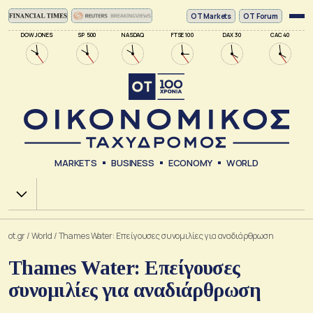
ΟΤ Markets
OT Forum
DOW JONES
SP 500
NASDAQ
FTSE 100
DAX 30
CAC 40
MARKETS
BUSINESS
ECONOMY
WORLD
Χ.Α.
ot.gr
/
World
/
Thames Water: Επείγουσες συνομιλίες για αναδιάρθρωση
Thames Water: Επείγουσες
συνομιλίες για αναδιάρθρωση