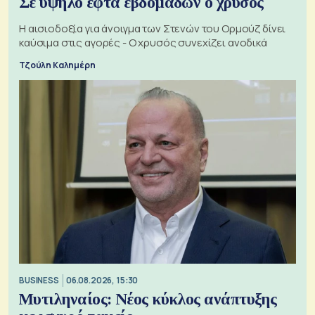
Σε υψηλό εφτά εβδομάδων ο χρυσός
Η αισιοδοξία για άνοιγμα των Στενών του Ορμούζ δίνει
καύσιμα στις αγορές - Ο χρυσός συνεχίζει ανοδικά
Τζούλη Καλημέρη
BUSINESS
06.08.2026, 15:30
Μυτιληναίος: Νέος κύκλος ανάπτυξης