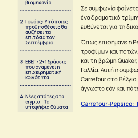
βιομηχανία
Σε συμφωνία φαίνετ
ένα δραματικό τρίμη
2
Γουόρς: Υπό ποιες
ευθύνεται για τη δικ
προϋποθέσεις θα
αυξήσει τα
επιτόκια τον
Όπως επισήμανε η Pe
Σεπτέμβριο
τροφίμων και ποτών, 
και τη βρώμη Quaker,
3
ΕΒΕΠ: 2+1 δράσεις
που αναμένει η
Γαλλία. Αυτή η συμφ
επιχειρηματική
κοινότητα
Carrefour στο Βέλγιο,
άγνωστο εάν και πότ
4
Νέες απάτες στα
crypto - Τα
Carrefour-Pepsico: 
υποψήφια θύματα