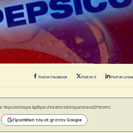
Post on Facebook
Post on X
Post on Linke
ε περισσότερα άρθρα στα αποτελέσματα αναζήτησης
Προσθήκη του ot.gr στην Google