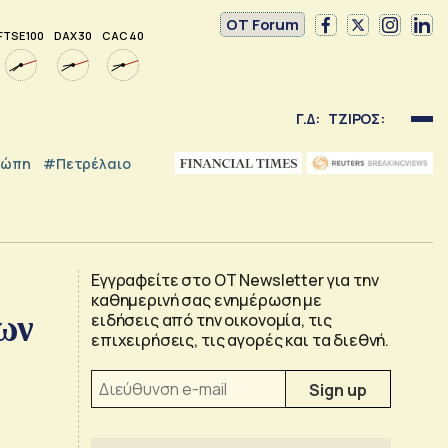
OT Forum
FTSE 100
DAX 30
CAC 40
Γ.Δ:
ΤΖΙΡΟΣ:
ρώπη
#Πετρέλαιο
Εγγραφείτε στο OT Newsletter για την
καθημερινή σας ενημέρωση με
των
ειδήσεις από την οικονομία, τις
επιχειρήσεις, τις αγορές και τα διεθνή.