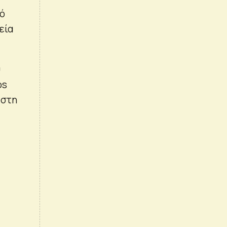
ό
εία
υ
os
 στη