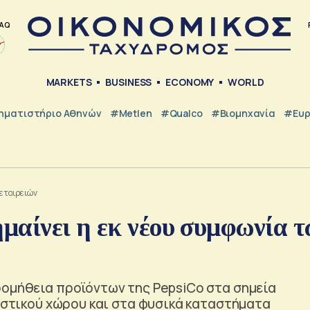
AQ
MARKETS
BUSINESS
ECONOMY
WORLD
ηματιστήριο Αθηνών
#metlen
#Qualco
#Βιομηχανία
#Ευ
 εταιρειών
ημαίνει η εκ νέου συμφωνία 
ρομήθεια προϊόντων της PepsiCo στα σημεία
μιστικού χώρου και στα φυσικά καταστήματα