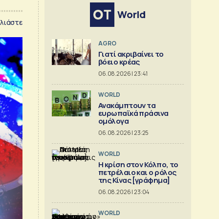
World
λιάστε
AGRO
Γιατί ακριβαίνει το
βόειο κρέας
06.08.2026 | 23:41
WORLD
Ανακάμπτουν τα
ευρωπαϊκά πράσινα
ομόλογα
06.08.2026 | 23:25
WORLD
Η κρίση στoν Κόλπο, το
πετρέλαιο και ο ρόλος
της Κίνας [γράφημα]
06.08.2026 | 23:04
WORLD