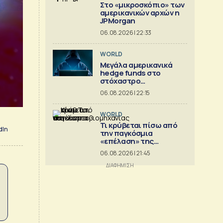
Στο «μικροσκόπιο» των
αμερικανικών αρχών η
JPMorgan
06.08.2026 | 22:33
WORLD
Μεγάλα αμερικανικά
hedge funds στο
στόχαστρο
κυβερνοεπιθέσεων
06.08.2026 | 22:15
WORLD
Τι κρύβεται πίσω από
dIn
την παγκόσμια
«επέλαση» της
κινεζικής
06.08.2026 | 21:45
αυτοκινητοβιομηχανίας