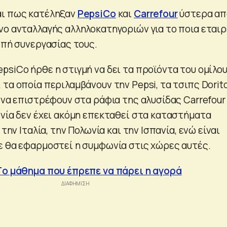
αι πως κατέληξαν
PepsiCo
και
Carrefour
ύστερα απ
νο ανταλλαγής αλληλοκατηγοριών για το ποια εταιρ
οπή συνεργασίας τους.
psiCo ήρθε η στιγμή να δει τα προϊόντα του ομίλο
τα οποία περιλαμβάνουν την Pepsi, τα τσιπς Dorit
 να επιστρέφουν στα ράφια της αλυσίδας Carrefour
ωνία δεν έχει ακόμη επεκταθεί στα καταστήματα
 την Ιταλία, την Πολωνία και την Ισπανία, ενώ είναι
ε θα εφαρμοστεί η συμφωνία στις χώρες αυτές.
Tο μάθημα που έπρεπε να πάρει η αγορά