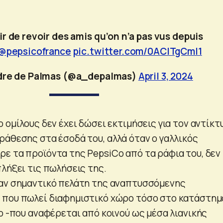
sir de revoir des amis qu’on n’a pas vus depuis
@pepsicofrance
pic.twitter.com/0ACITgCmI1
dre de Palmas (@a_depalmas)
April 3, 2024
 ομίλους δεν έχει δώσει εκτιμήσεις για τον αντίκτ
ράθεσης στα έσοδά του, αλλά όταν ο γαλλικός
ε τα προϊόντα της PepsiCo από τα ράφια του, δεν
λήξει τις πωλήσεις της.
ναν σημαντικό πελάτη της αναπτυσσόμενης
 που πωλεί διαφημιστικό χώρο τόσο στο κατάστημ
ο -που αναφέρεται από κοινού ως μέσα λιανικής