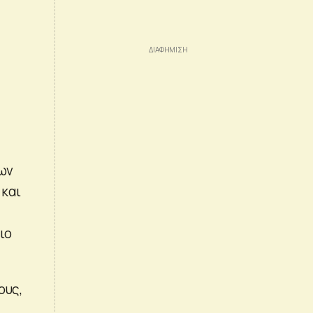
των
 και
ιο
ους,