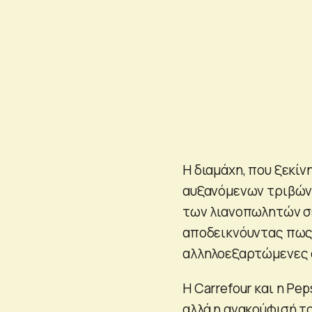
Η διαμάχη, που ξεκίν
αυξανόμενων τριβών
των λιανοπωλητών σε
αποδεικνόυντας πως 
αλληλοεξαρτώμενες 
Η Carrefour και η Pe
αλλά η ανακούφισή τ