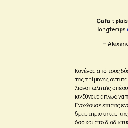
Ça fait plai
longtemps
— Alexan
Κανένας από τους δύο
της τρίμηνης αντιπα
λιανοπωλητής απέσυρ
κινδύνευε απλώς να π
Ενοχλούσε επίσης έ
δραστηριότητάς της
όσο και στο διαδίκτυ