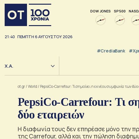
DOW JONES
SP 500
NASD
21:40
ΠΈΜΠΤΗ
6
ΑΥΓΟΎΣΤΟΥ
2026
#CrediaBank
#Χρ
Χ.Α.
ot.gr
/
World
/
PepsiCo-Carrefour: Τι σημαίνει η εκ νέου συμφωνία των δύο
PepsiCo-Carrefour: Τι σ
δύο εταιρειών
Η διαφωνία τους δεν επηρέασε μόνο την π
της Carrefour, αλλά και την πώληση διαφη