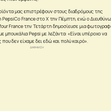
οϊόντα μας επιστρέφουν στους διαδρόμους της
η PepsiCo France στο X την Πέμπτη, ενώ ο Διευθύν
four France την Τετάρτη δημοσίευσε μια φωτογραφ
με μπουκάλια Pepsi με λεζάντα: «Είναι υπέροχο να
που δεν είχαμε δει εδώ και πολύ καιρό».