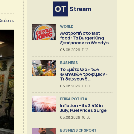
Stream
λιάστε
WORLD
Ανατροπή στο fast
food: Τα Burger King
ξεπέρασαν τα Wendy's
08.08.2026 | 11:12
BUSINESS
Το «μέταλλο» των
ελληνικών τροφίμων -
Τι δείχνουν 5
ισολογισμοί
08.08.2026 | 11:00
ΕΠΙΚΑΙΡΟΤΗΤΑ
Inflation Hits 3.4% in
July, Fuel Prices Surge
08.08.2026 | 10:50
BUSINESS OF SPORT