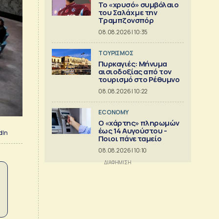
Το «χρυσό» συμβόλαιο
του Σαλάχ με την
Τραμπζονσπόρ
08.08.2026 | 10:35
ΤΟΥΡΙΣΜΟΣ
Πυρκαγιές: Μήνυμα
αισιοδοξίας από τον
τουρισμό στο Ρέθυμνο
08.08.2026 | 10:22
ECONOMY
Ο «χάρτης» πληρωμών
έως 14 Αυγούστου -
dIn
Ποιοι πάνε ταμείο
08.08.2026 | 10:10