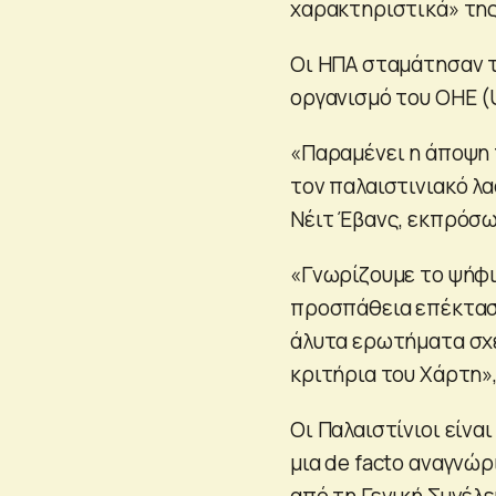
χαρακτηριστικά» τη
Οι ΗΠΑ σταμάτησαν τ
οργανισμό του ΟΗΕ (U
«Παραμένει η άποψη 
τον παλαιστινιακό λ
Νέιτ Έβανς, εκπρόσ
«Γνωρίζουμε το ψήφι
προσπάθεια επέκτασ
άλυτα ερωτήματα σχε
κριτήρια του Χάρτη»
Οι Παλαιστίνιοι είνα
μια de facto αναγνώ
από τη Γενική Συνέλε