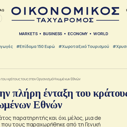
AQ
MARKETS
BUSINESS
ECONOMY
WORLD
γωγές
#Επίδομα 150 Ευρώ
#Χωροταξικό Τουρισμού
#Χρυσή
η του κράτους τους στον Οργανισμό Ηνωμένων Εθνών
την πλήρη ένταξη του κράτου
νωμένων Εθνών
άτος παρατηρητής και όχι μέλος, μια de
 που τους παραχωρήθηκε από τη Γενική