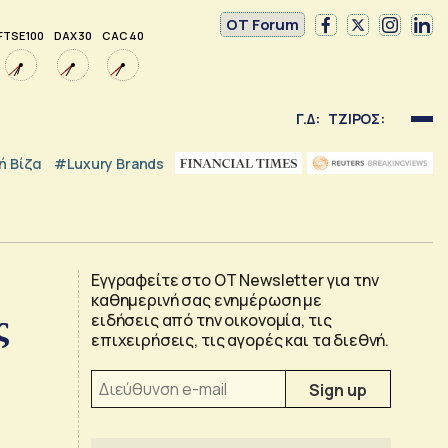
OT Forum
FTSE 100
DAX 30
CAC 40
Γ.Δ:
ΤΖΙΡΟΣ:
 Βίζα
#luxury Brands
Εγγραφείτε στο OT Newsletter για την
καθημερινή σας ενημέρωση με
ς
ειδήσεις από την οικονομία, τις
επιχειρήσεις, τις αγορές και τα διεθνή.