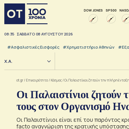
DOW JONES
SP 500
NASD
08:35
ΣΑΒΒΑΤΟ
08
ΑΥΓΟΥΣΤΟΥ
2026
#Ασφαλιστικές Εισφορές
#Χρηματιστήριο Αθηνών
#εξα
Χ.Α.
ot.gr
/
Επικαιρότητα
/
Κόσμος
/
Οι Παλαιστίνιοι ζητούν την πλήρη ένταξ
Οι Παλαιστίνιοι ζητούν 
τους στον Οργανισμό Η
Οι Παλαιστίνιοι είναι επί του παρόντος κρ
facto αναγνώριση της κρατικής υπόστασης