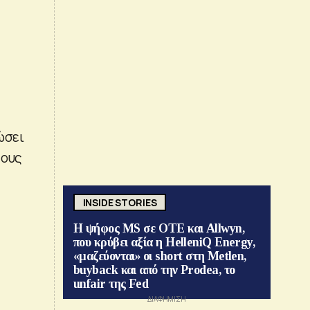
ώσει
τους
INSIDE STORIES
Η ψήφος MS σε ΟΤΕ και Allwyn,
που κρύβει αξία η HelleniQ Energy,
«μαζεύονται» οι short στη Metlen,
buyback και από την Prodea, το
unfair της Fed