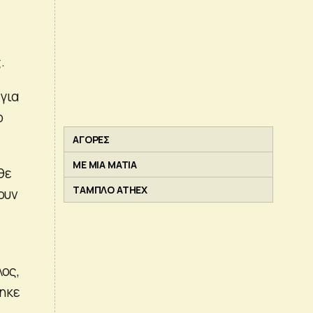
.
για
ο
ΑΓΟΡΕΣ
ΜΕ ΜΙΑ ΜΑΤΙΑ
θε
ΤΑΜΠΛΟ ATHEX
ουν
λος,
ηκε