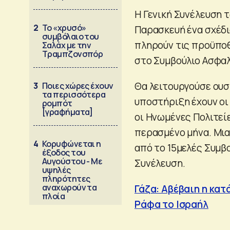
Η Γενική Συνέλευση 
2
Το «χρυσό»
Παρασκευή ένα σχέδι
συμβόλαιο του
πληρούν τις προϋποθέ
Σαλάχ με την
Τραμπζονσπόρ
στο Συμβούλιο Ασφαλ
Θα λειτουργούσε ουσ
3
Ποιες χώρες έχουν
τα περισσότερα
υποστήριξη έχουν οι 
ρομπότ
[γραφήματα]
οι Ηνωμένες Πολιτεί
περασμένο μήνα. Μια
4
Κορυφώνεται η
από το 15μελές Συμβο
έξοδος του
Αυγούστου - Με
Συνέλευση.
υψηλές
πληρότητες
αναχωρούν τα
Γάζα: Αβέβαιη η κατ
πλοία
Ράφα το Ισραήλ