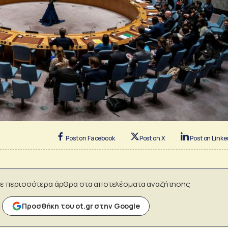
Post on Facebook
Post on X
Post on Linke
ε περισσότερα άρθρα στα αποτελέσματα αναζήτησης
Προσθήκη του ot.gr στην Google