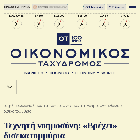
ΟΤ Markets
OT Forum
DOW JONES
SP 500
NASDAQ
FTSE 100
DAX 30
CAC 40
MARKETS
BUSINESS
ECONOMY
WORLD
Χ.Α.
ot.gr
/
Τεχνολογία
/
Tεχνητή νοημοσύνη
/
Τεχνητή νοημοσύνη: «Βρέχει»
δισεκατομμύρια
Τεχνητή νοημοσύνη: «Βρέχει»
δισεκατομμύρια