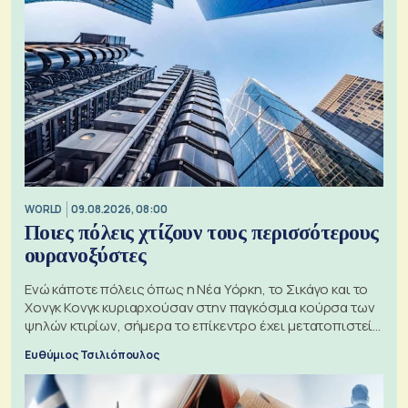
WORLD
09.08.2026, 08:00
Ποιες πόλεις χτίζουν τους περισσότερους
ουρανοξύστες
Ενώ κάποτε πόλεις όπως η Νέα Υόρκη, το Σικάγο και το
Χονγκ Κονγκ κυριαρχούσαν στην παγκόσμια κούρσα των
ψηλών κτιρίων, σήμερα το επίκεντρο έχει μετατοπιστεί
προς την Ασία
Ευθύμιος Τσιλιόπουλος