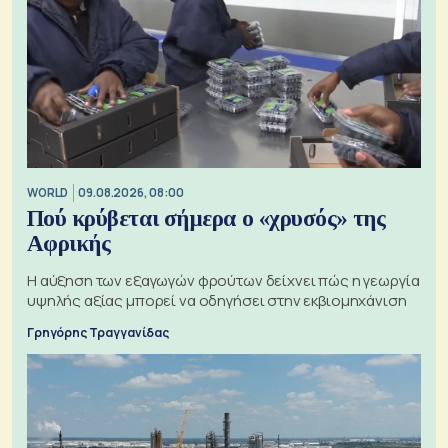
WORLD
09.08.2026, 08:00
Πού κρύβεται σήμερα ο «χρυσός» της
Αφρικής
Η αύξηση των εξαγωγών φρούτων δείχνει πώς η γεωργία
υψηλής αξίας μπορεί να οδηγήσει στην εκβιομηχάνιση
Γρηγόρης Τραγγανίδας