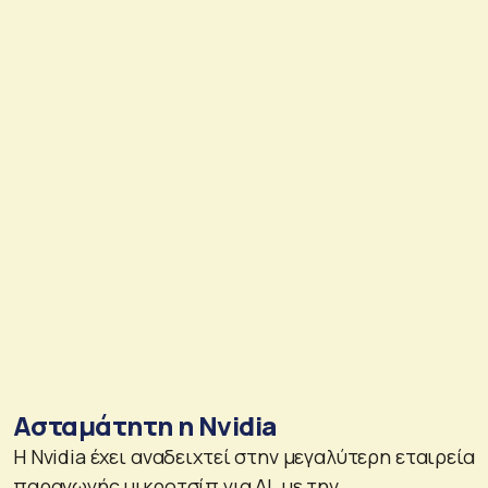
Ασταμάτητη η Nvidia
Η Nvidia έχει αναδειχτεί στην μεγαλύτερη εταιρεία
παραγωγής μικροτσίπ για ΑΙ, με την