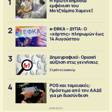
1
Η πρώτη δημόσια
εμφάνιση του
Μοτζτάμπα Χαμενεΐ
2
e-ΕΦΚΑ – ΔΥΠΑ: Ο
«χάρτης» πληρωμών έως
14 Αυγούστου
3
Δημογραφικό: Οριακή
αύξηση στις γεννήσεις
Στράτος Ιωακείμ
4
POS και ταμειακές:
Πρόστιμα από την ΑΑΔΕ
για μη διασύνδεση