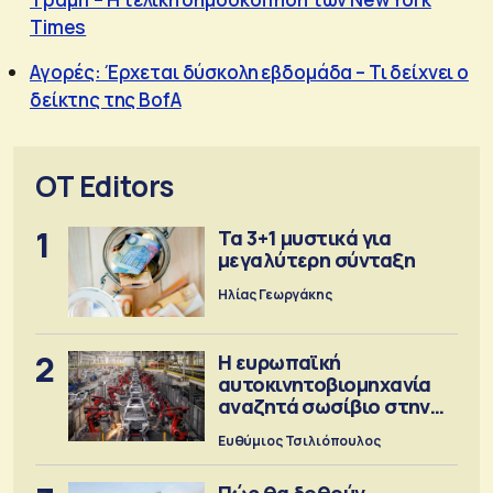
Times
Αγορές: Έρχεται δύσκολη εβδομάδα – Τι δείχνει ο
δείκτης της BofA
OT Editors
1
Τα 3+1 μυστικά για
μεγαλύτερη σύνταξη
Ηλίας Γεωργάκης
2
Η ευρωπαϊκή
αυτοκινητοβιομηχανία
αναζητά σωσίβιο στην
Κίνα
Ευθύμιος Τσιλιόπουλος