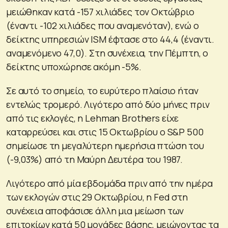
μειώθηκαν κατά -157 χιλιάδες τον Οκτώβριο
(έναντι -102 χιλιάδες που αναμενόταν), ενώ ο
δείκτης υπηρεσιών ISM έφτασε στο 44,4 (έναντι.
αναμενόμενο 47,0). Στη συνέχεια, την Πέμπτη, ο
δείκτης υποχώρησε ακόμη -5%.
Σε αυτό το σημείο, το ευρύτερο πλαίσιο ήταν
εντελώς τρομερό. Λιγότερο από δύο μήνες πριν
από τις εκλογές, η Lehman Brothers είχε
καταρρεύσει και στις 15 Οκτωβρίου ο S&P 500
σημείωσε τη μεγαλύτερη ημερήσια πτώση του
(-9,03%) από τη Μαύρη Δευτέρα του 1987.
Λιγότερο από μία εβδομάδα πριν από την ημέρα
των εκλογών στις 29 Οκτωβρίου, η Fed στη
συνέχεια αποφάσισε άλλη μια μείωση των
επιτοκίων κατά 50 μονάδες βάσης, μειώνοντας τα