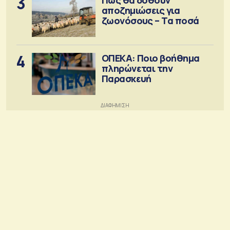
3
Πώς θα δοθούν
αποζημιώσεις για
ζωονόσους – Τα ποσά
4
ΟΠΕΚΑ: Ποιο βοήθημα
πληρώνεται την
Παρασκευή