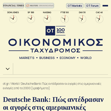
ΟΤ Markets
OT Forum
DOW JONES
SP 500
NASDAQ
FTSE 100
DAX 30
CAC 40
MARKETS
BUSINESS
ECONOMY
WORLD
Χ.Α.
ot.gr
/
World
/
Deutsche Bank: Πώς αντέδρασαν οι αγορές στις αμερικανικές
εκλογές από το 2000 [γραφήματα]
Deutsche Bank: Πώς αντέδρασαν
οι αγορές στις αμερικανικές