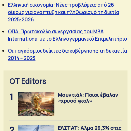
Ελληνική οικονομία: Νέες προβλέψεις από 26
οίκους για ανάπτυξη και πληθωρισμό τη διετία
2025-2026
ΟΠΑ: Πρωτόκολλο συνεργασίας του MBA
International με το Ελληνογερμανικό Επιμελητήριο
Οι παγκόσμιοι δείκτες διακυβέρνησης τη δεκαετία
2014 – 2023
OT Editors
1
Μουντιάλ: Ποιοι έβαλαν
«χρυσό γκολ»
2
ΕΛΣΤΑΤ: Άλμα 26,3% στις