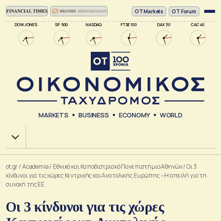
ΟΤ Markets
OT Forum
DOW JONES
SP 500
NASDAQ
FTSE 100
DAX 30
CAC 40
MARKETS
BUSINESS
ECONOMY
WORLD
Χ.Α.
ot.gr
/
Academia
/
Εθνικό και Καποδιστριακό Πανεπιστήμιο Αθηνών
/
Οι 3
κίνδυνοι για τις χώρες Κεντρικής και Ανατολικής Ευρώπης – Η απειλή για τη
συνοχή της ΕΕ
Οι 3 κίνδυνοι για τις χώρες