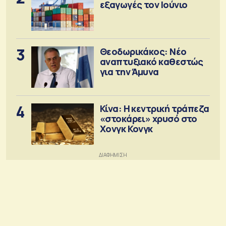
εξαγωγές τον Ιούνιο
3
Θεοδωρικάκος: Νέο
αναπτυξιακό καθεστώς
για την Άμυνα
4
Κίνα: Η κεντρική τράπεζα
«στοκάρει» χρυσό στο
Χονγκ Κονγκ