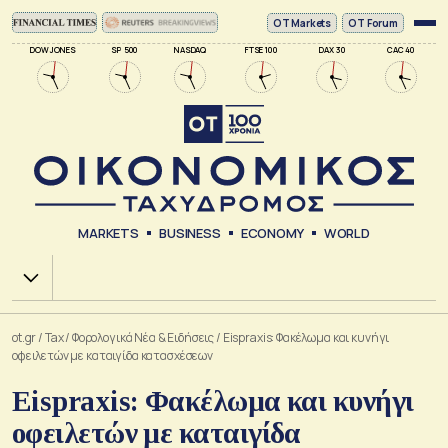
ΟΤ Markets
OT Forum
DOW JONES
SP 500
NASDAQ
FTSE 100
DAX 30
CAC 40
MARKETS
BUSINESS
ECONOMY
WORLD
Χ.Α.
ot.gr
/
Tax
/
Φορολογικά Νέα & Eιδήσεις
/
Eispraxis: Φακέλωμα και κυνήγι
οφειλετών με καταιγίδα κατασχέσεων
Eispraxis: Φακέλωμα και κυνήγι
οφειλετών με καταιγίδα