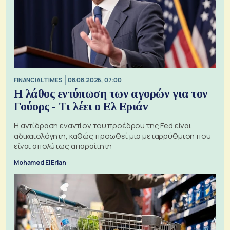
FINANCIAL TIMES
08.08.2026, 07:00
Η λάθος εντύπωση των αγορών για τον
Γούορς - Τι λέει ο Ελ Εριάν
Η αντίδραση εναντίον του προέδρου της Fed είναι
αδικαιολόγητη, καθώς προωθεί μια μεταρρύθμιση που
είναι απολύτως απαραίτητη
Mohamed El Erian