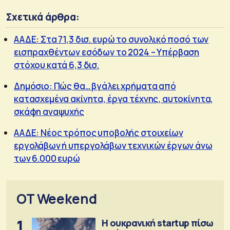
Σχετικά άρθρα:
ΑΑΔΕ: Στα 71,3 δισ. ευρώ το συνολικό ποσό των
εισπραχθέντων εσόδων το 2024 – Υπέρβαση
στόχου κατά 6,3 δισ.
Δημόσιο: Πώς θα… βγάλει χρήματα από
κατασχεμένα ακίνητα, έργα τέχνης, αυτοκίνητα,
σκάφη αναψυχής
ΑΑΔΕ: Νέος τρόπος υποβολής στοιχείων
εργολάβων ή υπεργολάβων τεχνικών έργων άνω
των 6.000 ευρώ
OT Weekend
1
Η ουκρανική startup πίσω