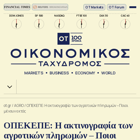
ΟΤ Markets
OT Forum
DOW JONES
SP 500
NASDAQ
FTSE 100
DAX 30
CAC 40
MARKETS
BUSINESS
ECONOMY
WORLD
Χ.Α.
ot.gr
/
AGRO
/
ΟΠΕΚΕΠΕ: Η ακτινογραφία των αγροτικών πληρωμών – Ποιοι
μένουν εκτός
ΟΠΕΚΕΠΕ: Η ακτινογραφία των
αγροτικών πληρωμών – Ποιοι