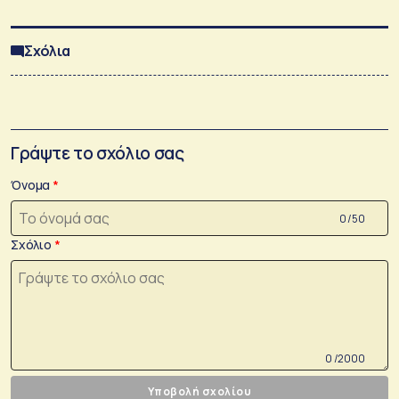
Σχόλια
Γράψτε το σχόλιο σας
Όνομα
0 /50
Σχόλιο
0 /2000
Υποβολή σχολίου