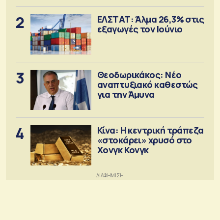
2
ΕΛΣΤΑΤ: Άλμα 26,3% στις
εξαγωγές τον Ιούνιο
3
Θεοδωρικάκος: Νέο
αναπτυξιακό καθεστώς
για την Άμυνα
4
Κίνα: Η κεντρική τράπεζα
«στοκάρει» χρυσό στο
Χονγκ Κονγκ