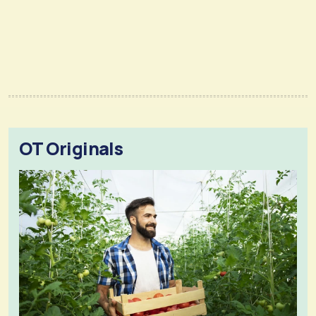
OT Originals