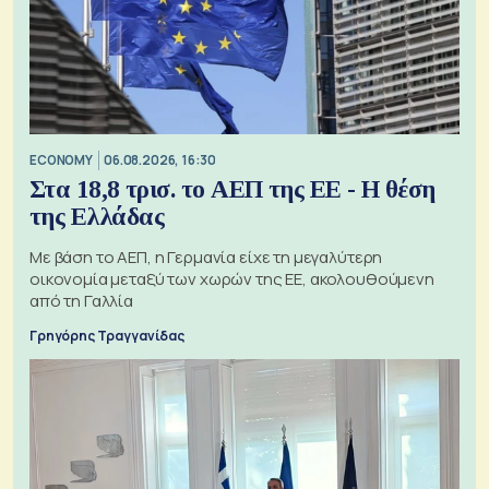
ECONOMY
06.08.2026, 16:30
Στα 18,8 τρισ. το ΑΕΠ της ΕΕ - Η θέση
της Ελλάδας
Με βάση το ΑΕΠ, η Γερμανία είχε τη μεγαλύτερη
οικονομία μεταξύ των χωρών της ΕΕ, ακολουθούμενη
από τη Γαλλία
Γρηγόρης Τραγγανίδας