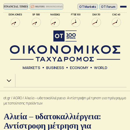
ΟΤ Markets
OT Forum
DOW JONES
SP 500
NASDAQ
FTSE 100
DAX 30
CAC 40
MARKETS
BUSINESS
ECONOMY
WORLD
Χ.Α.
ot.gr
/
AGRO
/
Αλιεία – υδατοκαλλιέργεια: Αντίστροφη μέτρηση για πρόγραμμα
μεταποίησης προϊόντων
Αλιεία – υδατοκαλλιέργεια:
Αντίστροφη μέτρηση για