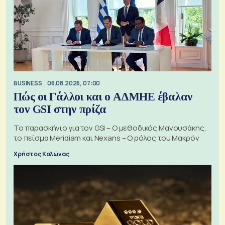
BUSINESS
06.08.2026, 07:00
Πώς οι Γάλλοι και ο ΑΔΜΗΕ έβαλαν
τον GSI στην πρίζα
Το παρασκήνιο για τον GSI – Ο μεθοδικός Μανουσάκης,
το πείσμα Meridiam και Nexans – Ο ρόλος του Μακρόν
Χρήστος Κολώνας