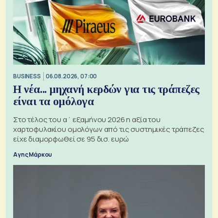
BUSINESS
06.08.2026, 07:00
Η νέα... μηχανή κερδών για τις τράπεζες
είναι τα ομόλογα
Στο τέλος του α΄ εξαμήνου 2026 η αξία του
χαρτοφυλακίου ομολόγων από τις συστημικές τράπεζες
είχε διαμορφωθεί σε 95 δισ. ευρώ
Αγης Μάρκου