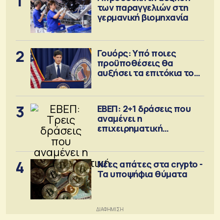
1
των παραγγελιών στη
γερμανική βιομηχανία
2
Γουόρς: Υπό ποιες
προϋποθέσεις θα
αυξήσει τα επιτόκια τον
Σεπτέμβριο
3
ΕΒΕΠ: 2+1 δράσεις που
αναμένει η
επιχειρηματική
κοινότητα
4
Νέες απάτες στα crypto -
Τα υποψήφια θύματα