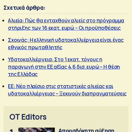
Σχετικά άρθρα:
Αλιεία: Πώς θα ενταχθούν αλιείς στο πρόγραμμα
στήριξης των 16 εκατ. ευρώ – Οι προϋποθέσεις
Σχοινάς: Η ελληνική υδατοκαλλιέργεια είναι ένας
εθνικός πρωταθλητής
Υδατοκαλλιέργεια: Στο 1 εκατ. τόνους η
παραγωγή στην ΕΕ αξίας 4,6 δισ. ευρώ – Η θέση
της Ελλάδας
ΕΕ: Νέο πλαίσιο στις στατιστικές αλιείας και
υδατοκαλλιέργειας – Ξεκινούν διαπραγματεύσεις
OT Editors
Απροσδόκητη αύξηση