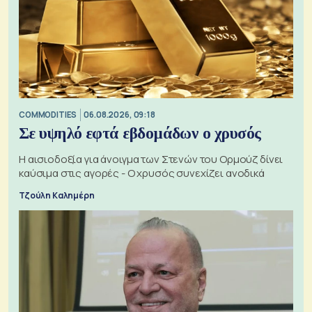
COMMODITIES
06.08.2026, 09:18
Σε υψηλό εφτά εβδομάδων ο χρυσός
Η αισιοδοξία για άνοιγμα των Στενών του Ορμούζ δίνει
καύσιμα στις αγορές - Ο χρυσός συνεχίζει ανοδικά
Τζούλη Καλημέρη