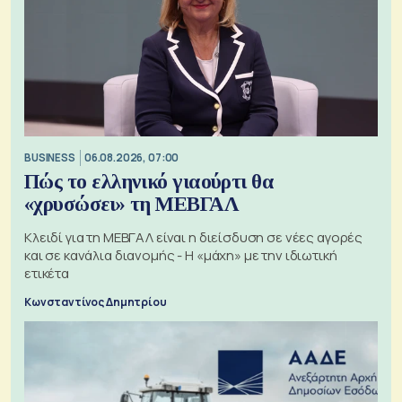
BUSINESS
06.08.2026, 07:00
Πώς το ελληνικό γιαούρτι θα
«χρυσώσει» τη ΜΕΒΓΑΛ
Κλειδί για τη ΜΕΒΓΑΛ είναι η διείσδυση σε νέες αγορές
και σε κανάλια διανομής - Η «μάχη» με την ιδιωτική
ετικέτα
Κωνσταντίνος Δημητρίου