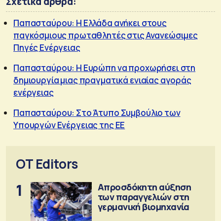
Σχετικά άρθρα:
Παπασταύρου: Η Ελλάδα ανήκει στους
παγκόσμιους πρωταθλητές στις Ανανεώσιμες
Πηγές Ενέργειας
Παπασταύρου: Η Ευρώπη να προχωρήσει στη
δημιουργία μιας πραγματικά ενιαίας αγοράς
ενέργειας
Παπασταύρου: Στο Άτυπο Συμβούλιο των
Υπουργών Ενέργειας της ΕΕ
OT Editors
1
Απροσδόκητη αύξηση
των παραγγελιών στη
γερμανική βιομηχανία