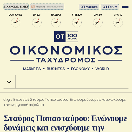
ΟΤ Markets
OT Forum
DOW JONES
SP 500
NASDAQ
FTSE 100
DAX 30
CAC 40
MARKETS
BUSINESS
ECONOMY
WORLD
Χ.Α.
ot.gr
/
Ενέργεια
/
Σταύρος Παπασταύρου: Ενώνουμε δυνάμεις και ενισχύουμε
την ενεργειακή ασφάλεια
Σταύρος Παπασταύρου: Ενώνουμε
δυνάμεις και ενισχύουμε την