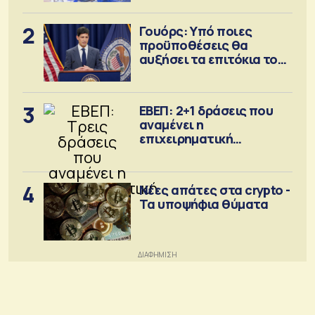
2
Γουόρς: Υπό ποιες
προϋποθέσεις θα
αυξήσει τα επιτόκια τον
Σεπτέμβριο
3
ΕΒΕΠ: 2+1 δράσεις που
αναμένει η
επιχειρηματική
κοινότητα
4
Νέες απάτες στα crypto -
Τα υποψήφια θύματα