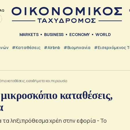
AQ
MARKETS
BUSINESS
ECONOMY
WORLD
ηνών
#Καταθέσεις
#Airbnb
#Βιομηχανία
#εισερχόμενος Τ
πιο καταθέσεις, εισοδήματα και περιουσία
μικροσκόπιο καταθέσεις,
α
α τα ληξιπρόθεσμα χρέη στην εφορία - Το