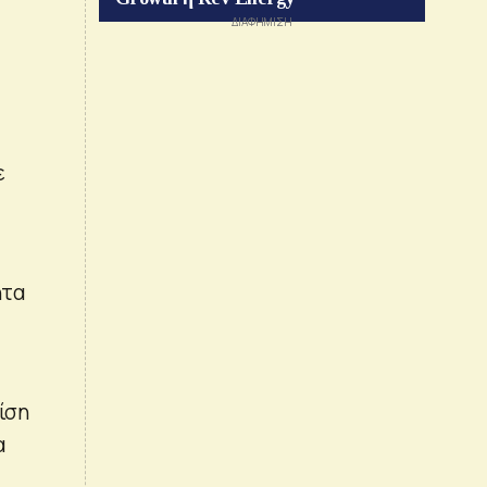
ε
ητα
ίση
α