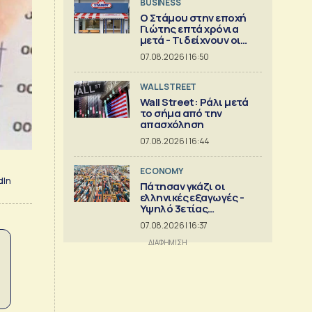
BUSINESS
Ο Στάμου στην εποχή
Γιώτης επτά χρόνια
μετά - Τι δείχνουν οι
αριθμοί
07.08.2026 | 16:50
WALL STREET
Wall Street: Ράλι μετά
το σήμα από την
απασχόληση
07.08.2026 | 16:44
ECONOMY
dIn
Πάτησαν γκάζι οι
ελληνικές εξαγωγές -
Υψηλό 3ετίας
[γραφήματα]
07.08.2026 | 16:37