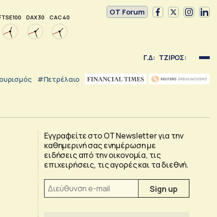
OT Forum
FTSE 100
DAX 30
CAC 40
Γ.Δ:
ΤΖΙΡΟΣ:
ουρισμός
#Πετρέλαιο
Εγγραφείτε στο OT Newsletter για την
καθημερινή σας ενημέρωση με
ειδήσεις από την οικονομία, τις
επιχειρήσεις, τις αγορές και τα διεθνή.