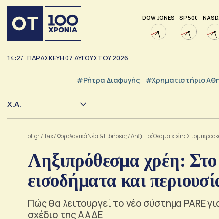
DOW JONES
SP 500
NASD
14:27
ΠΑΡΑΣΚΕΥΗ
07
ΑΥΓΟΥΣΤΟΥ
2026
#ρήτρα Διαφυγής
#Χρηματιστήριο Αθ
Χ.Α.
ot.gr
/
Tax
/
Φορολογικά Νέα & Eιδήσεις
/
Ληξιπρόθεσμα χρέη: Στο μικροσκό
Ληξιπρόθεσμα χρέη: Στο 
εισοδήματα και περιουσί
Πώς θα λειτουργεί το νέο σύστημα PARE γι
σχέδιο της ΑΑΔΕ