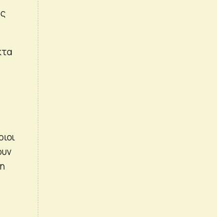
ς
κτα
οιοι
ουν
ση