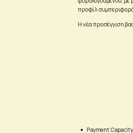
φορολογούμενου, με 
προφίλ συμπεριφοράς
Η νέα προσέγγιση βα
Payment Capacity