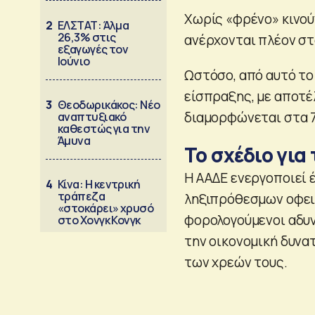
Χωρίς «φρένο» κινού
2
ΕΛΣΤΑΤ: Άλμα
26,3% στις
ανέρχονται πλέον στα
εξαγωγές τον
Ιούνιο
Ωστόσο, από αυτό το
είσπραξης, με αποτέ
3
Θεοδωρικάκος: Νέο
διαμορφώνεται στα 7
αναπτυξιακό
καθεστώς για την
Άμυνα
Το σχέδιο για
Η ΑΑΔΕ ενεργοποιεί έ
4
Κίνα: Η κεντρική
τράπεζα
ληξιπρόθεσμων οφειλ
«στοκάρει» χρυσό
φορολογούμενοι αδυν
στο Χονγκ Κονγκ
την οικονομική δυνα
των χρεών τους.