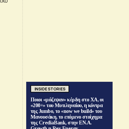
ικό
INSIDE STORIES
Ποιοι «μάζεψαν» κέρδη στο ΧΑ, οι
«200+» του Μυτιληναίου, η κόντρα
της Jumbo, το «now we build» του
Μανουσάκη, το επόμενο στοίχημα
της CrediaBank, στην ΕΝ.Α.
Growth η Rev Energy