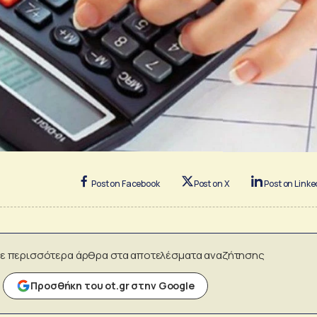
Post on Facebook
Post on X
Post on Linke
ε περισσότερα άρθρα στα αποτελέσματα αναζήτησης
Προσθήκη του ot.gr στην Google