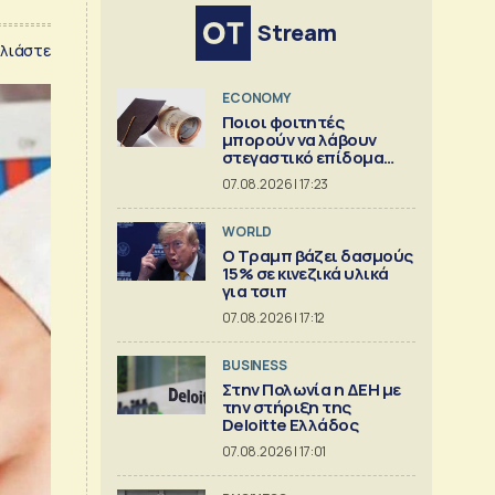
Stream
λιάστε
ECONOMY
Ποιοι φοιτητές
μπορούν να λάβουν
στεγαστικό επίδομα
εως 2.500 ευρώ
07.08.2026 | 17:23
WORLD
Ο Τραμπ βάζει δασμούς
15% σε κινεζικά υλικά
για τσιπ
07.08.2026 | 17:12
BUSINESS
Στην Πολωνία η ΔΕΗ με
την στήριξη της
Deloitte Ελλάδος
07.08.2026 | 17:01