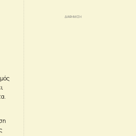
σμός
ει
α.
ση
ς