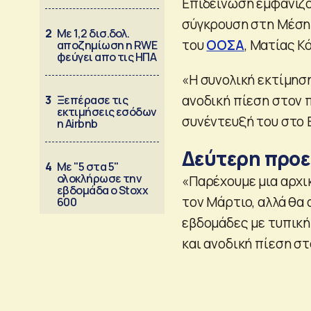
Επιδείνωση εμφανίζου
σύγκρουση στη Μέση 
2
Με 1,2 δισ.δολ.
του
ΟΟΣΑ
, Ματίας Κ
αποζημίωση η RWE
φεύγει απο τις ΗΠΑ
«Η συνολική εκτίμηση
ανοδική πίεση στον 
3
Ξεπέρασε τις
εκτιμήσεις εσόδων
συνέντευξή του στο B
η Airbnb
Δεύτερη προε
4
Με "5 στα 5"
ολοκλήρωσε την
«Παρέχουμε μια αρχι
εβδομάδα ο Stoxx
τον Μάρτιο, αλλά θα
600
εβδομάδες με τυπική
και ανοδική πίεση σ