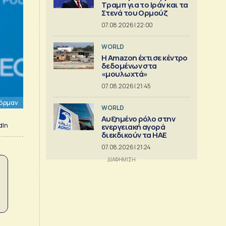
Τραμπ για το Ιράν και τα
Στενά του Ορμούζ
07.08.2026 | 22:00
WORLD
Η Amazon έχτισε κέντρο
δεδομένων στα
«μουλωχτά»
07.08.2026 | 21:45
Κόρμαν
WORLD
Αυξημένο ρόλο στην
dIn
ενεργειακή αγορά
διεκδικούν τα ΗΑΕ
07.08.2026 | 21:24