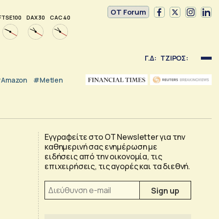
OT Forum
FTSE 100
DAX 30
CAC 40
Γ.Δ:
ΤΖΙΡΟΣ:
Amazon
#Metlen
Εγγραφείτε στο OT Newsletter για την
καθημερινή σας ενημέρωση με
ειδήσεις από την οικονομία, τις
επιχειρήσεις, τις αγορές και τα διεθνή.