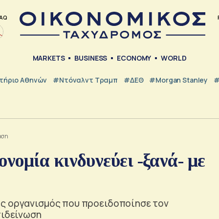
AQ
MARKETS
BUSINESS
ECONOMY
WORLD
τήριο Αθηνών
#Ντόναλντ Τραμπ
#ΔΕΘ
#Morgan Stanley
#
ωση
ομία κινδυνεύει -ξανά- με
ής οργανισμός που προειδοποίησε τον
πιδείνωση