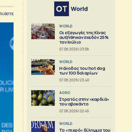
World
λιάστε
WORLD
Οι εξαγωγές της Κίνας
αυξήθηκαν σχεδόν 25%
τον Ιούλιο
07.08.2026 | 23:58
WORLD
Η άνοδος του hot dog
των 100 δολαρίων
07.08.2026 | 23:40
AGRO
Στρατός στην «καρδιά»
του αβοκάντο
07.08.2026 | 22:45
WORLD
Το «πικρό» δίλημμα του