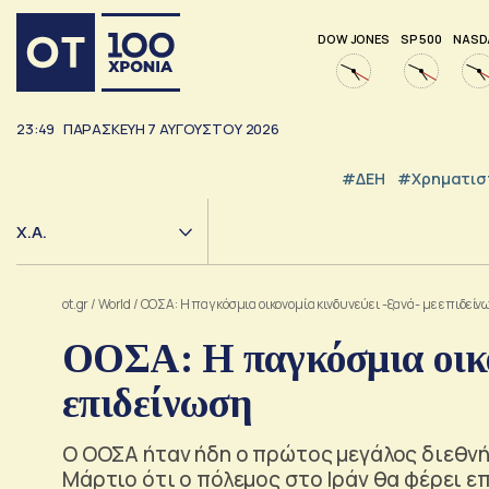
DOW JONES
SP 500
NASD
23:49
ΠΑΡΑΣΚΕΥΉ
7
ΑΥΓΟΎΣΤΟΥ
2026
#ΔΕΗ
#Χρηματισ
Χ.Α.
ot.gr
/
World
/
ΟΟΣΑ: Η παγκόσμια οικονομία κινδυνεύει -ξανά- με επιδείν
ΟΟΣΑ: Η παγκόσμια οικον
επιδείνωση
Ο ΟΟΣΑ ήταν ήδη ο πρώτος μεγάλος διεθν
Μάρτιο ότι ο πόλεμος στο Ιράν θα φέρει ε