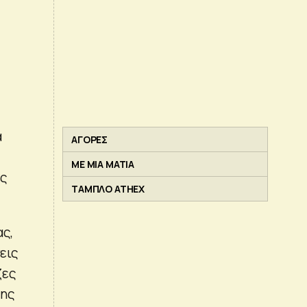
α
ΑΓΟΡΕΣ
ΜΕ ΜΙΑ ΜΑΤΙΑ
ές
ΤΑΜΠΛΟ ATHEX
ας,
εις
ζες
της