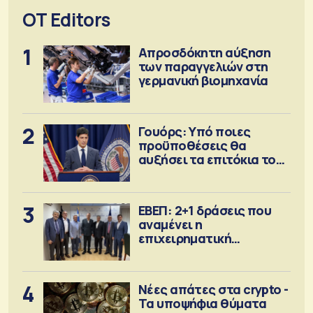
OT Editors
1
Απροσδόκητη αύξηση
των παραγγελιών στη
γερμανική βιομηχανία
2
Γουόρς: Υπό ποιες
προϋποθέσεις θα
αυξήσει τα επιτόκια τον
Σεπτέμβριο
3
ΕΒΕΠ: 2+1 δράσεις που
αναμένει η
επιχειρηματική
κοινότητα
4
Νέες απάτες στα crypto -
Τα υποψήφια θύματα