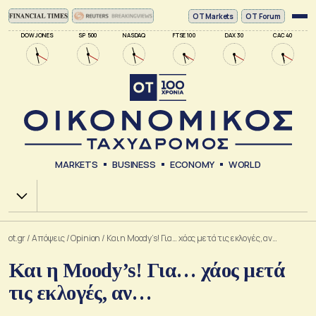
ΟΤ Markets
OT Forum
DOW JONES
SP 500
NASDAQ
FTSE 100
DAX 30
CAC 40
MARKETS
BUSINESS
ECONOMY
WORLD
Χ.Α.
ot.gr
/
Απόψεις
/
Opinion
/
Και η Moody’s! Για… χάος μετά τις εκλογές, αν…
Και η Moody’s! Για… χάος μετά
τις εκλογές, αν…