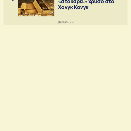
«στοκάρει» χρυσό στο
Χονγκ Κονγκ