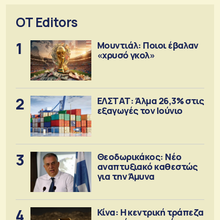
OT Editors
1
Μουντιάλ: Ποιοι έβαλαν
«χρυσό γκολ»
2
ΕΛΣΤΑΤ: Άλμα 26,3% στις
εξαγωγές τον Ιούνιο
3
Θεοδωρικάκος: Νέο
αναπτυξιακό καθεστώς
για την Άμυνα
4
Κίνα: Η κεντρική τράπεζα