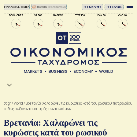
ΟΤ Markets
OT Forum
DOW JONES
SP 500
NASDAQ
FTSE 100
DAX 30
CAC 40
MARKETS
BUSINESS
ECONOMY
WORLD
Χ.Α.
ot.gr
/
World
/
Βρετανία: Χαλαρώνει τις κυρώσεις κατά του ρωσικού πετρελαίου
καθώς αυξάνονται οι τιμές των καυσίμων
Βρετανία: Χαλαρώνει τις
κυρώσεις κατά του ρωσικού