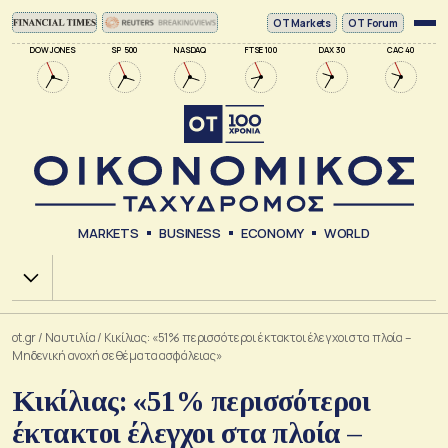
ΟΤ Markets
OT Forum
DOW JONES
SP 500
NASDAQ
FTSE 100
DAX 30
CAC 40
MARKETS
BUSINESS
ECONOMY
WORLD
Χ.Α.
ot.gr
/
Ναυτιλία
/
Κικίλιας: «51% περισσότεροι έκτακτοι έλεγχοι στα πλοία –
Μηδενική ανοχή σε θέματα ασφάλειας»
Κικίλιας: «51% περισσότεροι
έκτακτοι έλεγχοι στα πλοία –