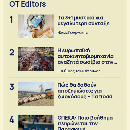
OT Editors
1
Τα 3+1 μυστικά για
μεγαλύτερη σύνταξη
Ηλίας Γεωργάκης
2
Η ευρωπαϊκή
αυτοκινητοβιομηχανία
αναζητά σωσίβιο στην
Κίνα
Ευθύμιος Τσιλιόπουλος
3
Πώς θα δοθούν
αποζημιώσεις για
ζωονόσους – Τα ποσά
4
ΟΠΕΚΑ: Ποιο βοήθημα
πληρώνεται την
Παρασκευή