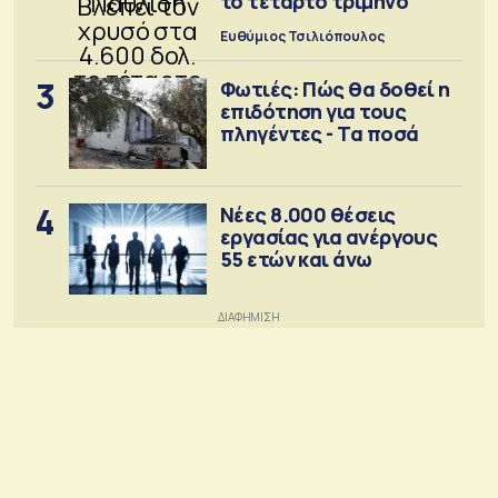
το τέταρτο τρίμηνο
Ευθύμιος Τσιλιόπουλος
3
Φωτιές: Πώς θα δοθεί η
επιδότηση για τους
πληγέντες - Τα ποσά
4
Νέες 8.000 θέσεις
εργασίας για ανέργους
55 ετών και άνω