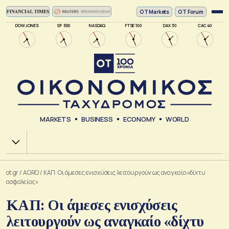
ΟΤ Markets
OT Forum
DOW JONES
SP 500
NASDAQ
FTSE 100
DAX 30
CAC 40
MARKETS
BUSINESS
ECONOMY
WORLD
Χ.Α.
ot.gr
/
AGRO
/
ΚΑΠ: Οι άμεσες ενισχύσεις λειτουργούν ως αναγκαίο «δίχτυ
ασφαλείας»
ΚΑΠ: Οι άμεσες ενισχύσεις
λειτουργούν ως αναγκαίο «δίχτυ