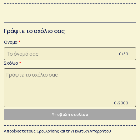
Γράψτε το σχόλιο σας
Όνομα
0 /50
Σχόλιο
0 /2000
Υποβολή σχολίου
Αποδέχεστε τους
Όροι Χρήσης
και την
Πολιτικη Απορρήτου