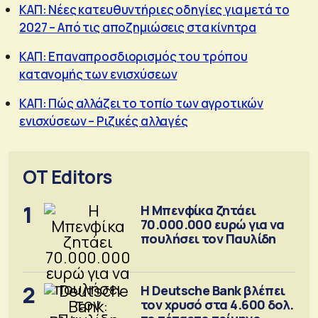
ΚΑΠ: Νέες κατευθυντήριες οδηγίες για μετά το
2027 – Από τις αποζημιώσεις στα κίνητρα
ΚΑΠ: Επαναπροσδιορισμός του τρόπου
κατανομής των ενισχύσεων
ΚΑΠ: Πώς αλλάζει το τοπίο των αγροτικών
ενισχύσεων – Ριζικές αλλαγές
OT Editors
1
Η Μπενφίκα ζητάει
70.000.000 ευρώ για να
πουλήσει τον Παυλίδη
2
Η Deutsche Bank βλέπει
τον χρυσό στα 4.600 δολ.