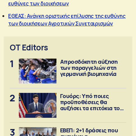
ευθύνες των διοικήσεων
ΕΘΕΑΣ: Ανάγκη οριστικής επίλυσης της ευθύνης
των διοικήσεων Αγροτικών Συνεταιρισμών
OT Editors
1
Απροσδόκητη αύξηση
των παραγγελιών στη
γερμανική βιομηχανία
2
Γουόρς: Υπό ποιες
προϋποθέσεις θα
αυξήσει τα επιτόκια τον
Σεπτέμβριο
3
ΕΒΕΠ: 2+1 δράσεις που