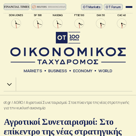
ΟΤ Markets
OT Forum
DOW JONES
SP 500
NASDAQ
FTSE 100
DAX 30
CAC 40
MARKETS
BUSINESS
ECONOMY
WORLD
Χ.Α.
ot.gr
/
AGRO
/
Αγροτικοί Συνεταιρισμοί: Στο επίκεντρο της νέας στρατηγικής
για την κυκλική οικονομία
Αγροτικοί Συνεταιρισμοί: Στο
επίκεντρο της νέας στρατηγικής