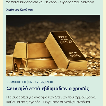
το πείσμα Meridiam και Nexans – Ο ρόλος του Μακρόν
Χρήστος Κολώνας
COMMODITIES
06.08.2026, 09:18
Σε υψηλό εφτά εβδομάδων ο χρυσός
Η αισιοδοξία για άνοιγμα των Στενών του Ορμούζ δίνει
καύσιμα στις αγορές - Ο χρυσός συνεχίζει ανοδικά