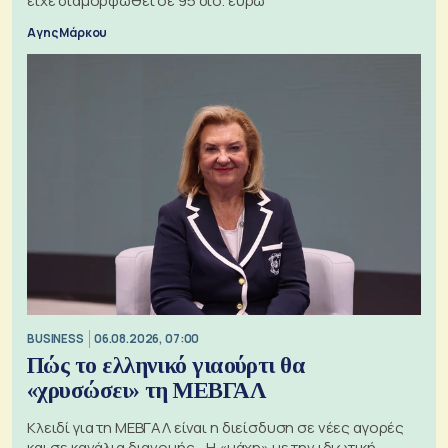
είχε διαμορφωθεί σε 95 δισ. ευρώ
Αγης Μάρκου
BUSINESS
06.08.2026, 07:00
Πώς το ελληνικό γιαούρτι θα
«χρυσώσει» τη ΜΕΒΓΑΛ
Κλειδί για τη ΜΕΒΓΑΛ είναι η διείσδυση σε νέες αγορές
και σε κανάλια διανομής - Η «μάχη» με την ιδιωτική