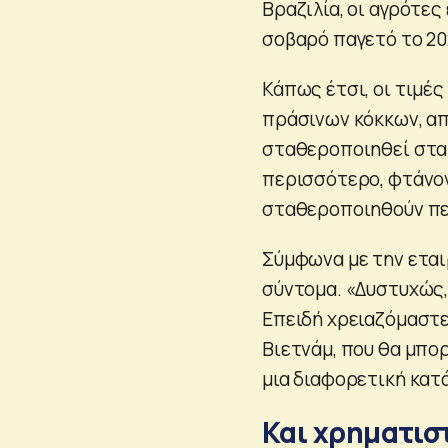
Βραζιλία, οι αγρότε
σοβαρό παγετό το 202
Κάπως έτσι, οι τιμές
πράσινων κόκκων, από
σταθεροποιηθεί στα 
περισσότερο, φτάνοντ
σταθεροποιηθούν περ
Σύμφωνα με την εταιρ
σύντομα. «Δυστυχώς,
Επειδή χρειαζόμαστε 
Βιετνάμ, που θα μπο
μια διαφορετική κατ
Και χρηματισ