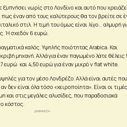
ε ξυπνήσει νωρίς στο Λονδίνο και αυτό που χρειάζ
αι πως έναν από τους καλύτερους θα τον βρείτε σε έ
ιταλικό στιλ. Η τιμή του όμως είναι λίγο… αλμυρή γ
ες. Ή σχεδόν 6 ευρώ.
ραγματικά καλός. Υψηλής ποιότητας Arabica. Και
ριβή μηχανή. Αλλά για έναν παγωμένο λάτε θέλεις 
,7 ευρώ και 4,50 ευρώ για έναν μικρό ν flat white.
 υψηλές για τον μέσο Λονδρέζο. Αλλά είναι αυτές πο
αν δεν είναι όλα τόσο «χειροποίητα». Είναι οι τιμέ
μη και στις μεγάλες αλυσίδες, που παραδοσιακά
το κόστος.