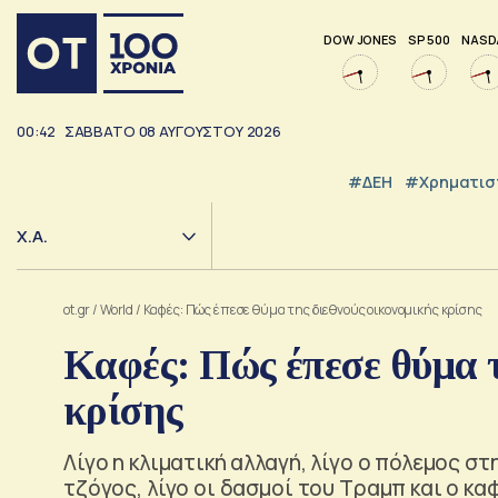
DOW JONES
SP 500
NASD
00:42
ΣΑΒΒΑΤΟ
08
ΑΥΓΟΥΣΤΟΥ
2026
#ΔΕΗ
#Χρηματισ
Χ.Α.
ot.gr
/
World
/
Καφές: Πώς έπεσε θύμα της διεθνούς οικονομικής κρίσης
Καφές: Πώς έπεσε θύμα τ
κρίσης
Λίγο η κλιματική αλλαγή, λίγο ο πόλεμος σ
τζόγος, λίγο οι δασμοί του Τραμπ και ο κα