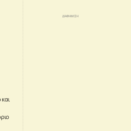
 και
όριο