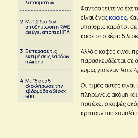
λιπασμάτων
Φανταστείτε να έχετ
είναι ένας
καφές
. Κ
2
Με 1,2 δισ.δολ.
υπαίθριο καρότσι σε 
αποζημίωση η RWE
φεύγει απο τις ΗΠΑ
καφέ στο χέρι: 5 λίρ
Αλλά ο καφές είναι π
3
Ξεπέρασε τις
εκτιμήσεις εσόδων
παρασκευάζεται σε ακ
η Airbnb
ευρώ, για έναν λάτε 4
4
Με "5 στα 5"
Οι τιμές αυτές είναι
ολοκλήρωσε την
εβδομάδα ο Stoxx
πληρώνεις ακόμη και 
600
που έχει ο καφές ακό
κρατούν πιο χαμηλά 