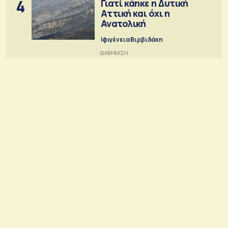
4
Γιατί κάηκε η Δυτική
Αττική και όχι η
Ανατολική
Ιφιγένεια Βιρβιδάκη