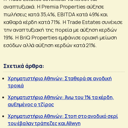
αναπτυξιακά. Η Premia Properties αύξησε
πωλήσεις κατά 35,4%, EBITDA κατά 49% και
καθαρά κέρδη κατά 71%. Η Trade Estates συνέχισε
την αναπτυξιακή της πορεία με αύξηση κερδών
19%. Η BriQ Properties εμφάνισε οριακή μείωση
εσόδων αλλά αύξηση κερδών κατά 21%.
Σχετικά άρθρα:
Χρηματιστήριο Αθηνών: Σταθερά σε ανοδική
τροχιά
Χρηματιστήριο Αθηνών: Άνω του 1% τα κέρδη,
αυξημένος ο τζίρος
Χρηματιστήριο Αθηνών: Στοπ στο ανοδικό σερί
του έβαλαν τράπεζες και Allwyn