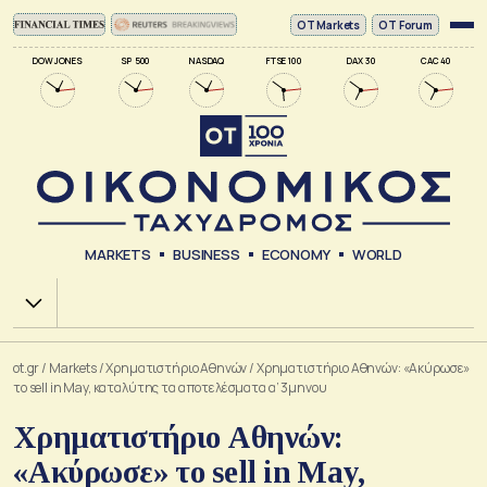
ΟΤ Markets
OT Forum
DOW JONES
SP 500
NASDAQ
FTSE 100
DAX 30
CAC 40
MARKETS
BUSINESS
ECONOMY
WORLD
Χ.Α.
ot.gr
/
Markets
/
Xρηματιστήριο Αθηνών
/
Χρηματιστήριο Αθηνών: «Ακύρωσε»
το sell in May, καταλύτης τα αποτελέσματα α’ 3μηνου
Χρηματιστήριο Αθηνών:
«Ακύρωσε» το sell in May,