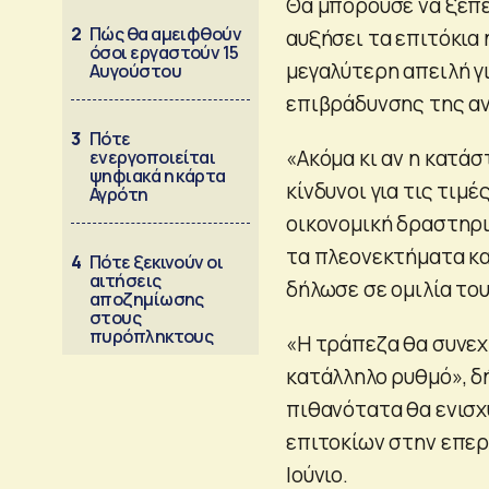
Θα μπορούσε να ξεπε
2
Πώς θα αμειφθούν
αυξήσει τα επιτόκια
όσοι εργαστούν 15
μεγαλύτερη απειλή γι
Αυγούστου
επιβράδυνσης της αν
3
Πότε
«Ακόμα κι αν η κατάσ
ενεργοποιείται
ψηφιακά η κάρτα
κίνδυνοι για τις τιμ
Αγρότη
οικονομική δραστηρι
τα πλεονεκτήματα κα
4
Πότε ξεκινούν οι
αιτήσεις
δήλωσε σε ομιλία του
αποζημίωσης
στους
πυρόπληκτους
«Η τράπεζα θα συνεχί
κατάλληλο ρυθμό», δ
πιθανότατα θα ενισχ
επιτοκίων στην επερ
Ιούνιο.