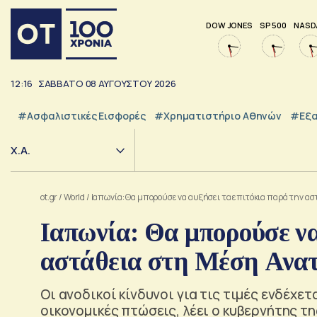
DOW JONES
SP 500
NASD
12:16
ΣΑΒΒΑΤΟ
08
ΑΥΓΟΥΣΤΟΥ
2026
#Ασφαλιστικές Εισφορές
#Χρηματιστήριο Αθηνών
#εξα
Χ.Α.
ot.gr
/
World
/
Ιαπωνία: Θα μπορούσε να αυξήσει τα επιτόκια παρά την α
Ιαπωνία: Θα μπορούσε να
αστάθεια στη Μέση Ανα
Οι ανοδικοί κίνδυνοι για τις τιμές ενδέχε
οικονομικές πτώσεις, λέει ο κυβερνήτης τ