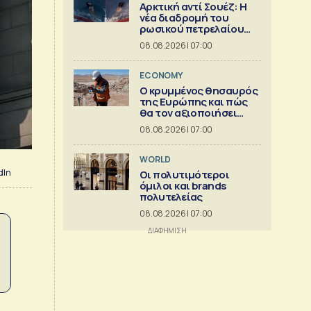
Αρκτική αντί Σουέζ: Η
νέα διαδρομή του
ρωσικού πετρελαίου
[Γράφημα]
08.08.2026 | 07:00
ECONOMY
Ο κρυμμένος θησαυρός
της Ευρώπης και πώς
θα τον αξιοποιήσει
[γράφημα]
08.08.2026 | 07:00
WORLD
dIn
Οι πολυτιμότεροι
όμιλοι και brands
πολυτελείας
08.08.2026 | 07:00