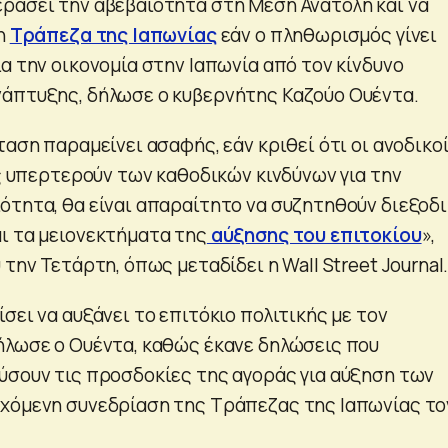
ράσει την αβεβαιότητα στη Μέση Ανατολή και να
 η
Τράπεζα της Ιαπωνίας
εάν ο πληθωρισμός γίνει
α την οικονομία στην Ιαπωνία από τον κίνδυνο
άπτυξης, δήλωσε ο κυβερνήτης Καζούο Ουέντα.
ταση παραμείνει ασαφής, εάν κριθεί ότι οι ανοδικο
ές υπερτερούν των καθοδικών κινδύνων για την
ότητα, θα είναι απαραίτητο να συζητηθούν διεξοδ
ι τα μειονεκτήματα της
αύξησης του επιτοκίου
»,
 την Τετάρτη, όπως μεταδίδει η Wall Street Journal
σει να αυξάνει το επιτόκιο πολιτικής με τον
ήλωσε ο Ουέντα, καθώς έκανε δηλώσεις που
ύσουν τις προσδοκίες της αγοράς για αύξηση των
χόμενη συνεδρίαση της Τράπεζας της Ιαπωνίας το