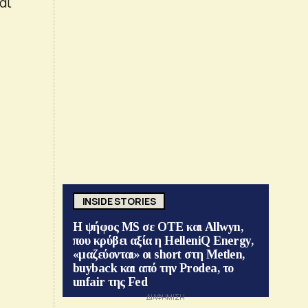
αι
INSIDE STORIES
Η ψήφος MS σε ΟΤΕ και Allwyn,
που κρύβει αξία η HelleniQ Energy,
«μαζεύονται» οι short στη Metlen,
buyback και από την Prodea, το
unfair της Fed