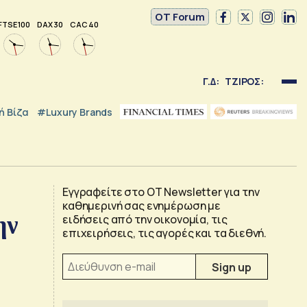
OT Forum
FTSE 100
DAX 30
CAC 40
Γ.Δ:
ΤΖΙΡΟΣ:
 Βίζα
#luxury Brands
Εγγραφείτε στο OT Newsletter για την
καθημερινή σας ενημέρωση με
ην
ειδήσεις από την οικονομία, τις
επιχειρήσεις, τις αγορές και τα διεθνή.