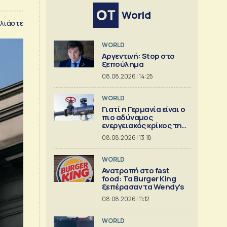
World
λιάστε
WORLD
Αργεντινή: Stop στο
ξεπούλημα
08.08.2026 | 14:25
WORLD
Γιατί η Γερμανία είναι ο
πιο αδύναμος
ενεργειακός κρίκος της
Ευρώπης
08.08.2026 | 13:18
WORLD
Ανατροπή στο fast
food: Τα Burger King
ξεπέρασαν τα Wendy's
08.08.2026 | 11:12
WORLD