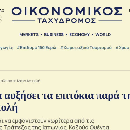
AQ
MARKETS
BUSINESS
ECONOMY
WORLD
γωγές
#Επίδομα 150 Ευρώ
#Χωροταξικό Τουρισμού
#Χρυσή
στάθεια στη Μέση Ανατολή
 αυξήσει τα επιτόκια παρά τ
τολή
ται να εμφανιστούν νωρίτερα από τις
ης Τράπεζας της Ιαπωνίας, Καζούο Ουέντα.