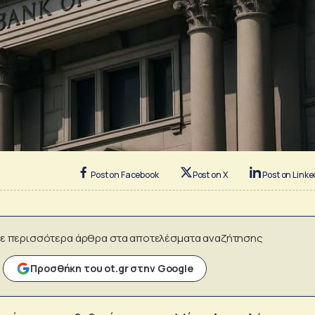
Post on Facebook
Post on X
Post on Linke
ε περισσότερα άρθρα στα αποτελέσματα αναζήτησης
Προσθήκη του ot.gr στην Google